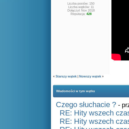
Liczba postów: 150
Liczba wątków: 11
Dołączył: Nov 2018
Reputacja:
428
«
Starszy wątek
|
Nowszy wątek
»
Wiadomości w tym wątku
Czego słuchacie ?
- p
RE: Hity wszech czas
RE: Hity wszech czas