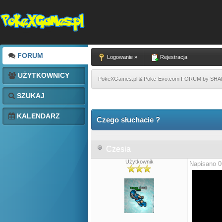
FORUM
Logowanie »
Rejestracja
UŻYTKOWNICY
PokeXGames.pl & Poke-Evo.com FORUM by SH
SZUKAJ
KALENDARZ
Czego słuchacie ?
Czesia
Użytkownik
Napisano 0