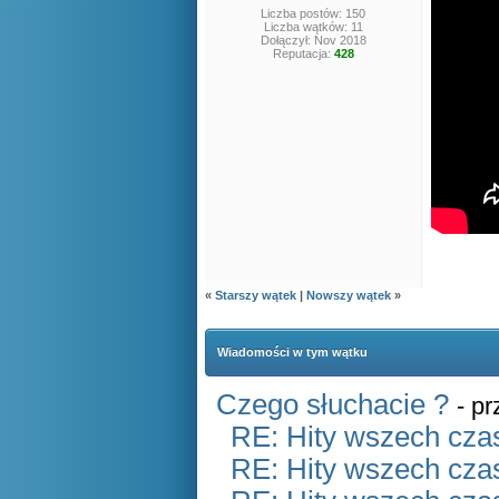
Liczba postów: 150
Liczba wątków: 11
Dołączył: Nov 2018
Reputacja:
428
«
Starszy wątek
|
Nowszy wątek
»
Wiadomości w tym wątku
Czego słuchacie ?
- p
RE: Hity wszech czas
RE: Hity wszech czas