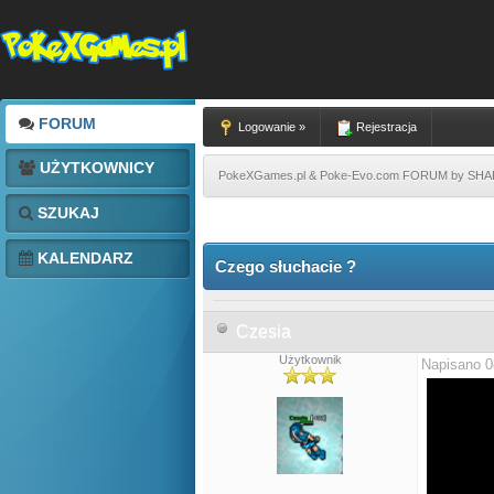
FORUM
Logowanie »
Rejestracja
UŻYTKOWNICY
PokeXGames.pl & Poke-Evo.com FORUM by SH
SZUKAJ
KALENDARZ
Czego słuchacie ?
Czesia
Użytkownik
Napisano 0