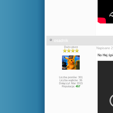
osadnik
Dużo pisze
Napisano 2
No Hej ś
Liczba postów: 301
Liczba wątków: 36
Dołączył: Mar 2015
Reputacja:
457