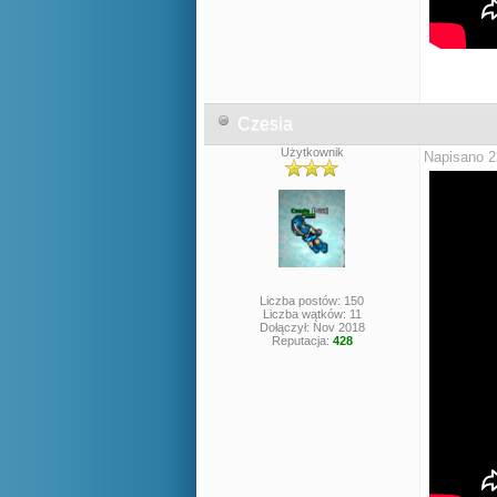
Czesia
Użytkownik
Napisano 2
Liczba postów: 150
Liczba wątków: 11
Dołączył: Nov 2018
Reputacja:
428