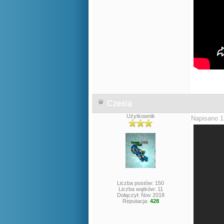
Czesia
Użytkownik
Napisano 1
Liczba postów: 150
Liczba wątków: 11
Dołączył: Nov 2018
Reputacja:
428