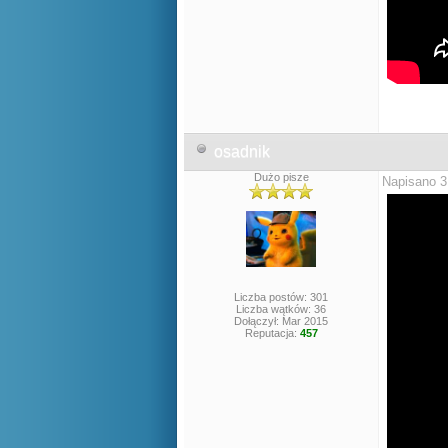
osadnik
Dużo pisze
Napisano 3
Liczba postów: 301
Liczba wątków: 36
Dołączył: Mar 2015
Reputacja:
457