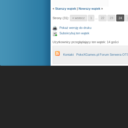
«
Starszy wątek
|
Nowszy wątek
»
Strony (31):
« wstecz
1
...
22
23
24
Pokaż wersję do druku
Subskrybuj ten wątek
Użytkownicy przeglądający ten wątek: 14 gości
Kontakt
PokeXGames.pl Forum Serwera OT