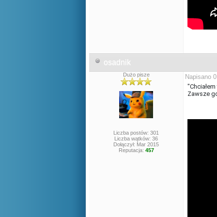
osadnik
Dużo pisze
Napisano 0
"Chciałem 
Zawsze gdy
Liczba postów: 301
Liczba wątków: 36
Dołączył: Mar 2015
Reputacja:
457