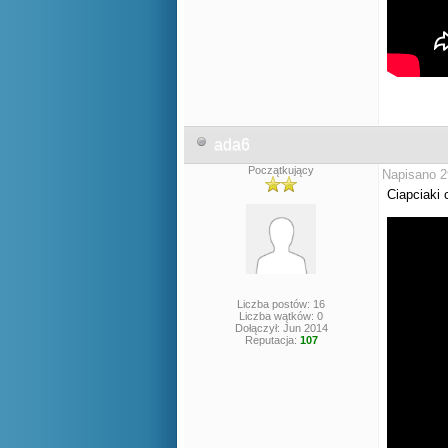
ada6
Początkujący
Napisano 2
Ciapciaki 
Liczba postów: 16
Liczba wątków: 0
Dołączył: Jun 2014
Reputacja:
107