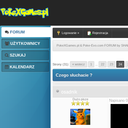
FORUM
Logowanie »
Rejestracja
UŻYTKOWNICY
PokeXGames.pl & Poke-Evo.com FORUM by SH
SZUKAJ
Strony (31):
« wstecz
1
...
22
23
24
KALENDARZ
Czego słuchacie ?
osadnik
Dużo pisze
Napisano 0