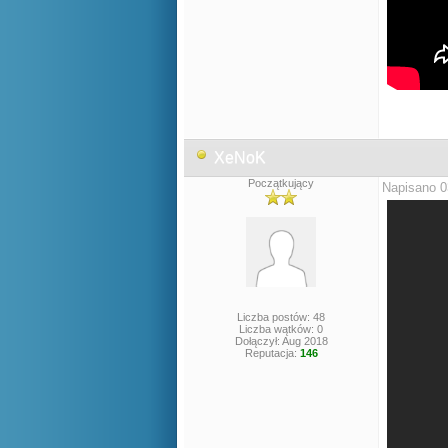
XeNoK
Początkujący
Napisano 0
Liczba postów: 48
Liczba wątków: 0
Dołączył: Aug 2018
Reputacja:
146