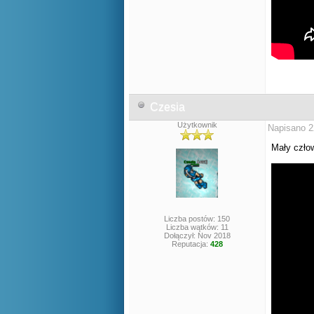
Czesia
Użytkownik
Napisano 2
Mały człow
Liczba postów: 150
Liczba wątków: 11
Dołączył: Nov 2018
Reputacja:
428