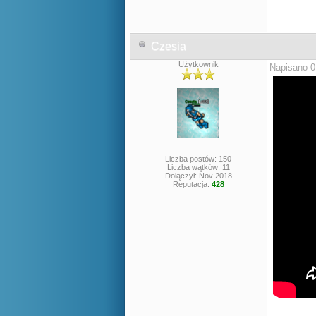
Czesia
Użytkownik
Napisano 0
Liczba postów: 150
Liczba wątków: 11
Dołączył: Nov 2018
Reputacja:
428