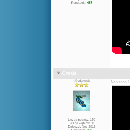
Reputacja:
457
Czesia
Użytkownik
Napisano 1
Liczba postów: 150
Liczba wątków: 11
Dołączył: Nov 2018