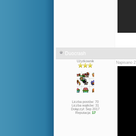
Duocrash
Użytkownik
Napisano 2
Liczba postów: 70
Liczba wątków: 31
Dołączył: Sep 2017
Reputacja:
17