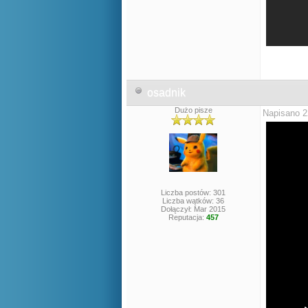
osadnik
Dużo pisze
Napisano 2
Liczba postów: 301
Liczba wątków: 36
Dołączył: Mar 2015
Reputacja:
457