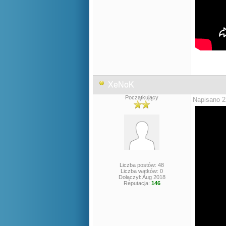
XeNoK
Początkujący
Napisano 2
Liczba postów: 48
Liczba wątków: 0
Dołączył: Aug 2018
Reputacja:
146