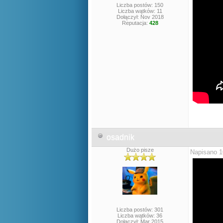
Liczba postów: 150
Liczba wątków: 11
Dołączył: Nov 2018
Reputacja:
428
osadnik
Dużo pisze
Napisano 1
Liczba postów: 301
Liczba wątków: 36
Dołączył: Mar 2015