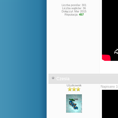
Liczba postów: 301
Liczba wątków: 36
Dołączył: Mar 2015
Reputacja:
457
Czesia
Użytkownik
Napisano 1