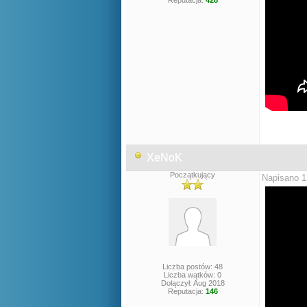
Reputacja:
428
XeNoK
Początkujący
Napisano 1
Liczba postów: 48
Liczba wątków: 0
Dołączył: Aug 2018
Reputacja:
146