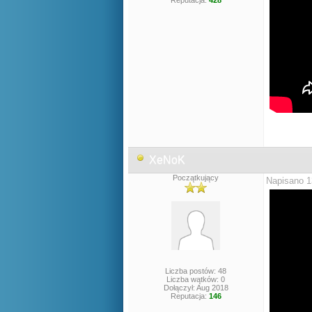
Reputacja:
428
XeNoK
Początkujący
Napisano 1
Liczba postów: 48
Liczba wątków: 0
Dołączył: Aug 2018
Reputacja:
146