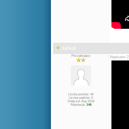
XeNoK
Początkujący
Napisano 2
Liczba postów: 48
Liczba wątków: 0
Dołączył: Aug 2018
Reputacja:
146