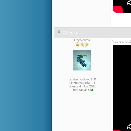
Czesia
Użytkownik
Napisano 2
Liczba postów: 150
Liczba wątków: 11
Dołączył: Nov 2018
Reputacja:
428