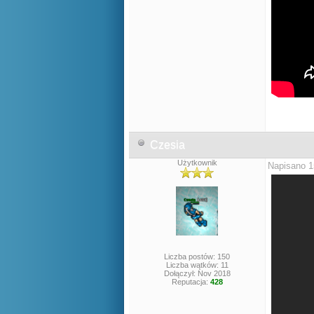
Czesia
Użytkownik
Napisano 1
Liczba postów: 150
Liczba wątków: 11
Dołączył: Nov 2018
Reputacja:
428