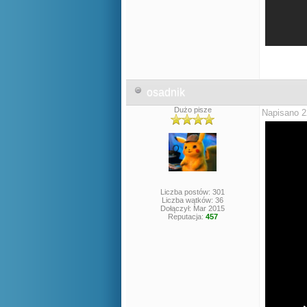
osadnik
Dużo pisze
Napisano 2
Liczba postów: 301
Liczba wątków: 36
Dołączył: Mar 2015
Reputacja:
457