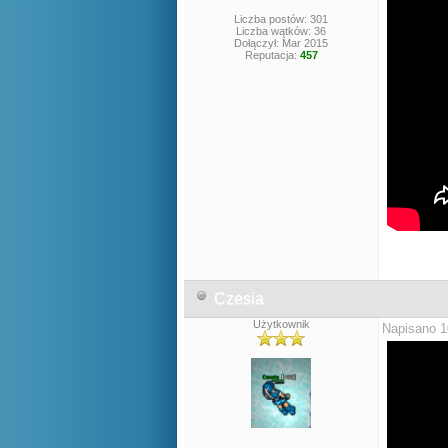
Liczba postów: 301
Liczba wątków: 36
Dołączył: Mar 2015
Reputacja:
457
Czesia
Użytkownik
Napisano 1