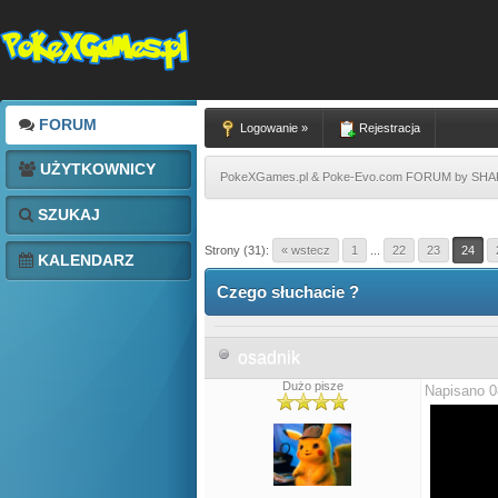
FORUM
Logowanie »
Rejestracja
UŻYTKOWNICY
PokeXGames.pl & Poke-Evo.com FORUM by SH
SZUKAJ
Strony (31):
« wstecz
1
...
22
23
24
KALENDARZ
Czego słuchacie ?
osadnik
Dużo pisze
Napisano 0