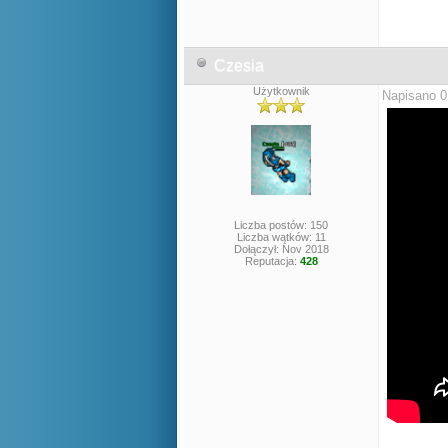
Czesia
Użytkownik
Napisano 0
Liczba postów: 150
Liczba wątków: 11
Dołączył: Nov 2018
Reputacja:
428