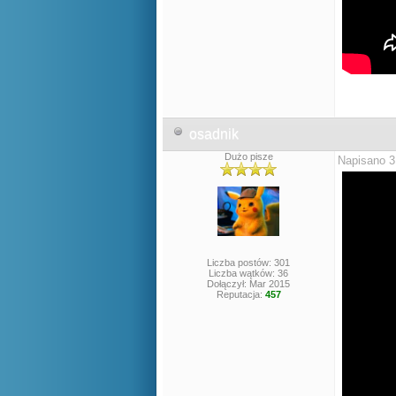
osadnik
Dużo pisze
Napisano 3
Liczba postów: 301
Liczba wątków: 36
Dołączył: Mar 2015
Reputacja:
457