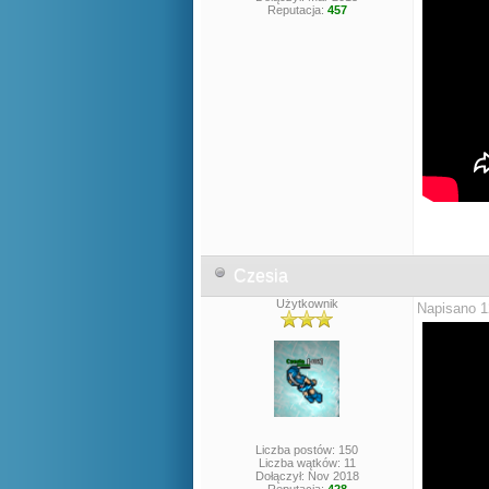
Reputacja:
457
Czesia
Użytkownik
Napisano 1
Liczba postów: 150
Liczba wątków: 11
Dołączył: Nov 2018