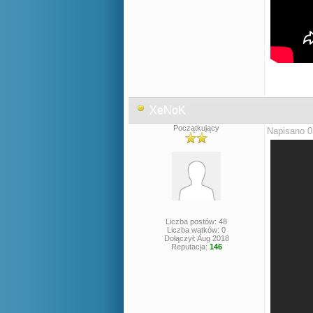
XeNoK
Początkujący
Napisano 0
Liczba postów: 48
Liczba wątków: 0
Dołączył: Aug 2018
Reputacja:
146