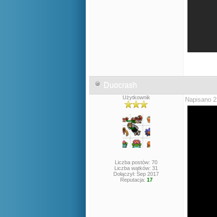
Duocrash
Użytkownik
Napisano 2
Liczba postów: 70
Liczba wątków: 31
Dołączył: Sep 2017
Reputacja:
17