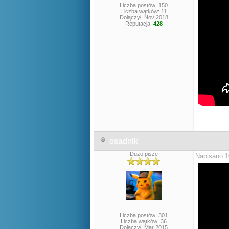
Liczba postów: 150
Liczba wątków: 11
Dołączył: Nov 2018
Reputacja:
428
osadnik
Dużo pisze
Napisano 1
Liczba postów: 301
Liczba wątków: 36
Dołączył: Mar 2015