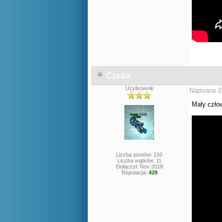
Czesia
Użytkownik
Napisano 2
Mały człow
Liczba postów: 150
Liczba wątków: 11
Dołączył: Nov 2018
Reputacja:
428