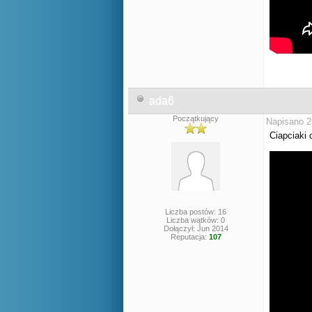
ada6
Początkujący
Napisano 2
Ciapciaki 
Liczba postów: 16
Liczba wątków: 0
Dołączył: Jun 2014
Reputacja:
107