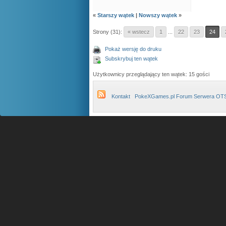
«
Starszy wątek
|
Nowszy wątek
»
Strony (31):
« wstecz
1
...
22
23
24
Pokaż wersję do druku
Subskrybuj ten wątek
Użytkownicy przeglądający ten wątek: 15 gości
Kontakt
PokeXGames.pl Forum Serwera OT