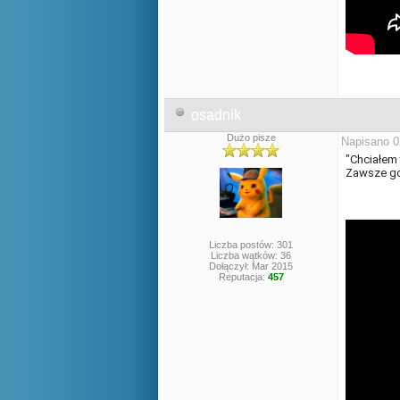
osadnik
Dużo pisze
Napisano 0
"Chciałem 
Zawsze gdy
Liczba postów: 301
Liczba wątków: 36
Dołączył: Mar 2015
Reputacja:
457