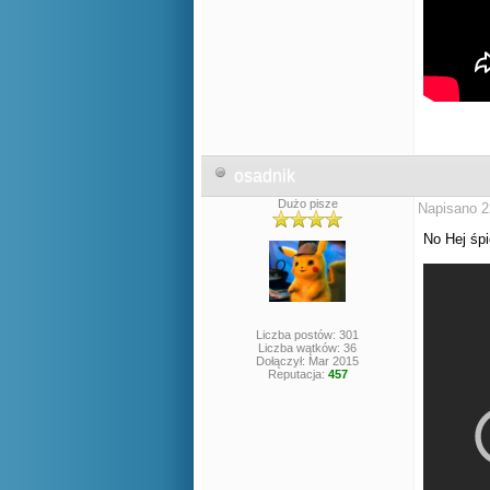
osadnik
Dużo pisze
Napisano 2
No Hej ś
Liczba postów: 301
Liczba wątków: 36
Dołączył: Mar 2015
Reputacja:
457