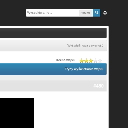
Forums
Wyświetl nową zawartość
Ocena wątku:
Tryby wyświetlania wątku
#480