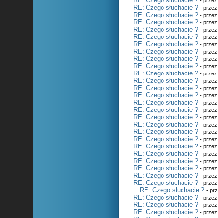
RE: Czego słuchacie ?
- prze
RE: Czego słuchacie ?
- prze
RE: Czego słuchacie ?
- prze
RE: Czego słuchacie ?
- prze
RE: Czego słuchacie ?
- prze
RE: Czego słuchacie ?
- prze
RE: Czego słuchacie ?
- prze
RE: Czego słuchacie ?
- prze
RE: Czego słuchacie ?
- prze
RE: Czego słuchacie ?
- prze
RE: Czego słuchacie ?
- prze
RE: Czego słuchacie ?
- prze
RE: Czego słuchacie ?
- prze
RE: Czego słuchacie ?
- prze
RE: Czego słuchacie ?
- prze
RE: Czego słuchacie ?
- prze
RE: Czego słuchacie ?
- prze
RE: Czego słuchacie ?
- prze
RE: Czego słuchacie ?
- prze
RE: Czego słuchacie ?
- prze
RE: Czego słuchacie ?
- prze
RE: Czego słuchacie ?
- prze
RE: Czego słuchacie ?
- prze
RE: Czego słuchacie ?
- prze
RE: Czego słuchacie ?
- prze
RE: Czego słuchacie ?
- prze
RE: Czego słuchacie ?
- pr
RE: Czego słuchacie ?
- prze
RE: Czego słuchacie ?
- prze
RE: Czego słuchacie ?
- prze