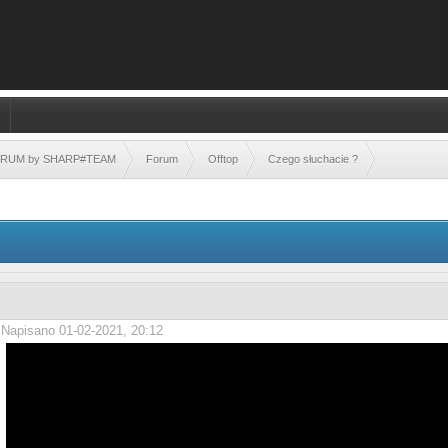
FORUM by SHARP#TEAM
Forum
Offtop
Czego słuchacie ?
Napisano 01-02-2021, 20:12