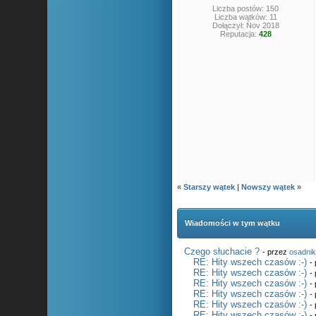
Liczba postów: 150
Liczba wątków: 11
Dołączył: Nov 2018
Reputacja:
428
«
Starszy wątek
|
Nowszy wątek
»
Wiadomości w tym wątku
Czego słuchacie ?
- przez
osadni
RE: Hity wszech czasów :-)
-
RE: Hity wszech czasów :-)
-
RE: Hity wszech czasów :-)
-
RE: Hity wszech czasów :-)
-
RE: Hity wszech czasów :-)
-
RE: Hity wszech czasów :-)
-