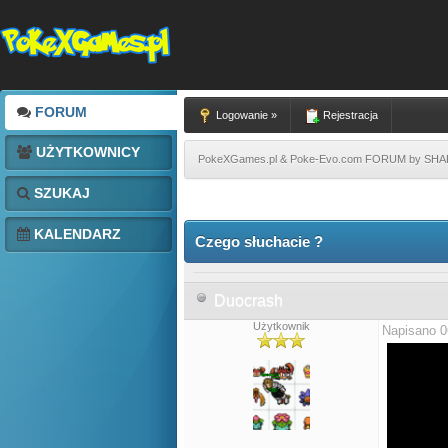
FORUM
Logowanie »
Rejestracja
UŻYTKOWNICY
PokeXGames.pl & Poke-Evo.com FORUM by SH
SZUKAJ
KALENDARZ
Czego słuchacie ?
Duocrash
Użytkownik
Napisano 0