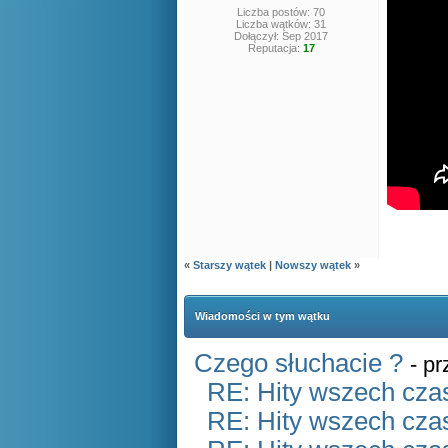
Liczba postów: 70
Liczba wątków: 31
Dołączył: Sep 2017
Reputacja:
17
«
Starszy wątek
|
Nowszy wątek
»
Wiadomości w tym wątku
Czego słuchacie ?
- p
RE: Hity wszech czas
RE: Hity wszech czas