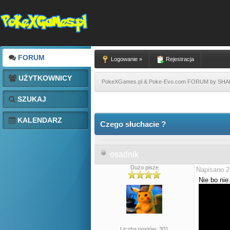
FORUM
Logowanie »
Rejestracja
UŻYTKOWNICY
PokeXGames.pl & Poke-Evo.com FORUM by SH
SZUKAJ
KALENDARZ
Czego słuchacie ?
osadnik
Dużo pisze
Napisano 2
Nie bo nie
Liczba postów: 301