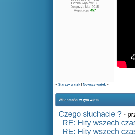
Liczba wątków: 36
Dołączył: Mar 2015
Reputacja:
457
«
Starszy wątek
|
Nowszy wątek
»
Wiadomości w tym wątku
Czego słuchacie ?
- p
RE: Hity wszech czas
RE: Hity wszech czas