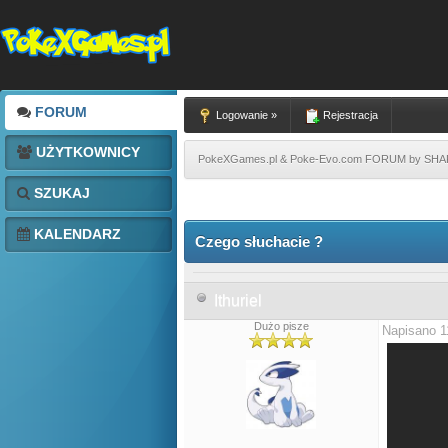
FORUM
Logowanie »
Rejestracja
UŻYTKOWNICY
PokeXGames.pl & Poke-Evo.com FORUM by SH
SZUKAJ
KALENDARZ
Czego słuchacie ?
Ithuriel
Dużo pisze
Napisano 1