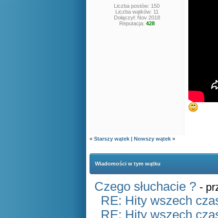
Liczba postów: 150
Liczba wątków: 11
Dołączył: Nov 2018
Reputacja:
428
«
Starszy wątek
|
Nowszy wątek
»
Wiadomości w tym wątku
Czego słuchacie ?
- p
RE: Hity wszech czas
RE: Hity wszech czas