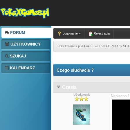
FORUM
Logowanie »
Rejestracja
UŻYTKOWNICY
PokeXGames.pl & Poke-Evo.com FORUM by SH
SZUKAJ
KALENDARZ
Czego słuchacie ?
Czesia
Użytkownik
Napisano 1