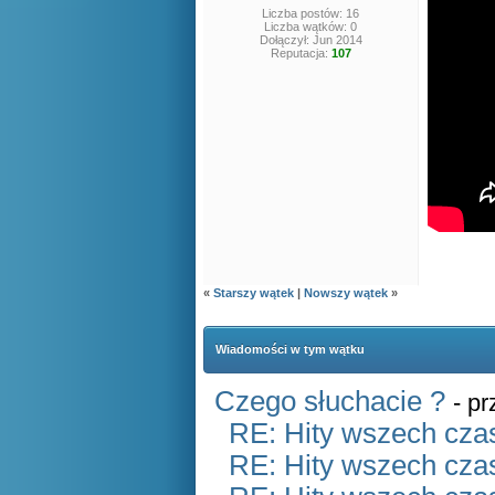
Liczba postów: 16
Liczba wątków: 0
Dołączył: Jun 2014
Reputacja:
107
«
Starszy wątek
|
Nowszy wątek
»
Wiadomości w tym wątku
Czego słuchacie ?
- p
RE: Hity wszech czas
RE: Hity wszech czas