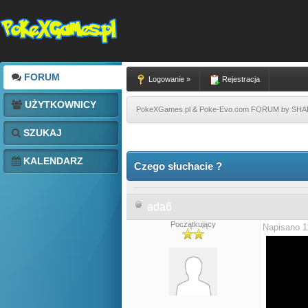
FORUM
Logowanie »
Rejestracja
UŻYTKOWNICY
PokeXGames.pl & Poke-Evo.com FORUM by SH
SZUKAJ
KALENDARZ
Czego słuchacie ?
ada6
Początkujący
Napisano 1