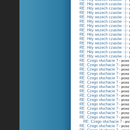
RE: Hity wszech czasów :-)
-
RE: Hity wszech czasów :-)
-
RE: Hity wszech czasów :-)
-
RE: Hity wszech czasów :-)
-
RE: Hity wszech czasów :-)
-
RE: Hity wszech czasów :-)
-
RE: Hity wszech czasów :-)
-
RE: Hity wszech czasów :-)
-
RE: Hity wszech czasów :-)
-
RE: Hity wszech czasów :-)
-
RE: Hity wszech czasów :-)
-
RE: Hity wszech czasów :-)
-
RE: Hity wszech czasów :-)
-
RE: Czego słuchacie ?
- prze
RE: Czego słuchacie ?
- prze
RE: Czego słuchacie ?
- prze
RE: Czego słuchacie ?
- prze
RE: Czego słuchacie ?
- prze
RE: Czego słuchacie ?
- prze
RE: Czego słuchacie ?
- prze
RE: Czego słuchacie ?
- prze
RE: Czego słuchacie ?
- prze
RE: Czego słuchacie ?
- prze
RE: Czego słuchacie ?
- prze
RE: Czego słuchacie ?
- prze
RE: Czego słuchacie ?
- prze
RE: Czego słuchacie ?
- prze
RE: Czego słuchacie ?
- pr
RE: Czego słuchacie ?
- prze