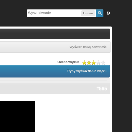
Forums
Wyświetl nową zawartość
Ocena wątku:
Tryby wyświetlania wątku
#565