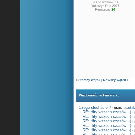
Liczba wątków: 11
Dołączył: Dec 2017
Reputacja:
26
«
Starszy wątek
|
Nowszy wątek
»
Wiadomości w tym wątku
Czego słuchacie ?
- przez
osadni
RE: Hity wszech czasów :-)
-
RE: Hity wszech czasów :-)
-
RE: Hity wszech czasów :-)
-
RE: Hity wszech czasów :-)
-
RE: Hity wszech czasów :-)
-
RE: Hity wszech czasów :-)
-