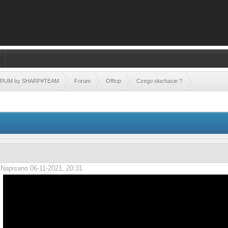
FORUM by SHARP#TEAM
Forum
Offtop
Czego słuchacie ?
Napisano 06-11-2021, 20:31