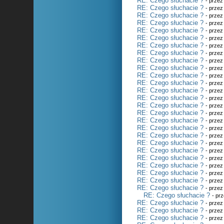
RE: Czego słuchacie ?
- prze
RE: Czego słuchacie ?
- prze
RE: Czego słuchacie ?
- prze
RE: Czego słuchacie ?
- prze
RE: Czego słuchacie ?
- prze
RE: Czego słuchacie ?
- prze
RE: Czego słuchacie ?
- prze
RE: Czego słuchacie ?
- prze
RE: Czego słuchacie ?
- prze
RE: Czego słuchacie ?
- prze
RE: Czego słuchacie ?
- prze
RE: Czego słuchacie ?
- prze
RE: Czego słuchacie ?
- prze
RE: Czego słuchacie ?
- prze
RE: Czego słuchacie ?
- prze
RE: Czego słuchacie ?
- prze
RE: Czego słuchacie ?
- prze
RE: Czego słuchacie ?
- prze
RE: Czego słuchacie ?
- prze
RE: Czego słuchacie ?
- prze
RE: Czego słuchacie ?
- prze
RE: Czego słuchacie ?
- prze
RE: Czego słuchacie ?
- prze
RE: Czego słuchacie ?
- prze
RE: Czego słuchacie ?
- prze
RE: Czego słuchacie ?
- prze
RE: Czego słuchacie ?
- pr
RE: Czego słuchacie ?
- prze
RE: Czego słuchacie ?
- prze
RE: Czego słuchacie ?
- prze