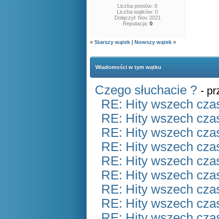
Liczba postów: 0
Liczba wątków: 0
Dołączył: Nov 2021
Reputacja:
0
«
Starszy wątek
|
Nowszy wątek
»
Wiadomości w tym wątku
Czego słuchacie ?
- p
RE: Hity wszech czas
RE: Hity wszech czas
RE: Hity wszech czas
RE: Hity wszech czas
RE: Hity wszech czas
RE: Hity wszech czas
RE: Hity wszech czas
RE: Hity wszech czas
RE: Hity wszech czas