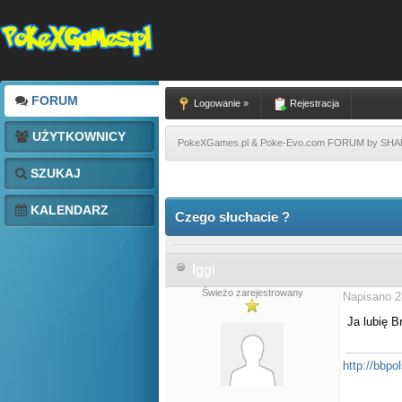
FORUM
Logowanie »
Rejestracja
UŻYTKOWNICY
PokeXGames.pl & Poke-Evo.com FORUM by SH
SZUKAJ
KALENDARZ
Czego słuchacie ?
Iggi
Świeżo zarejestrowany
Napisano 2
Ja lubię B
http://bbpol