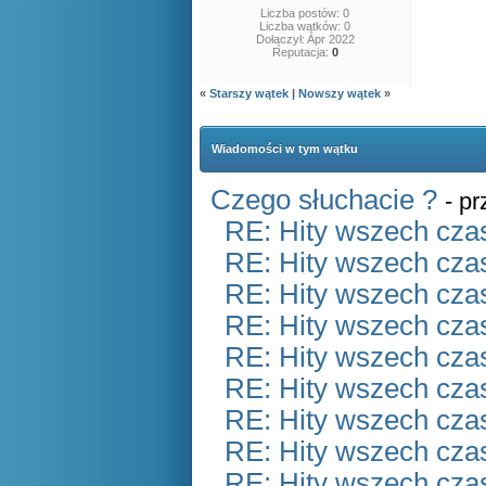
Liczba postów: 0
Liczba wątków: 0
Dołączył: Apr 2022
Reputacja:
0
«
Starszy wątek
|
Nowszy wątek
»
Wiadomości w tym wątku
Czego słuchacie ?
- p
RE: Hity wszech czas
RE: Hity wszech czas
RE: Hity wszech czas
RE: Hity wszech czas
RE: Hity wszech czas
RE: Hity wszech czas
RE: Hity wszech czas
RE: Hity wszech czas
RE: Hity wszech czas