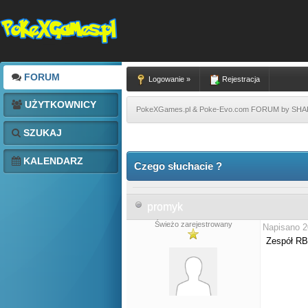
FORUM
Logowanie »
Rejestracja
UŻYTKOWNICY
PokeXGames.pl & Poke-Evo.com FORUM by SH
SZUKAJ
KALENDARZ
Czego słuchacie ?
promyk
Świeżo zarejestrowany
Napisano 2
Zespół RBD