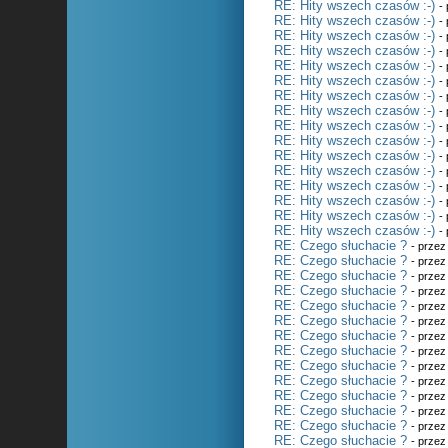
RE: Hity wszech czasów :-)
-
RE: Hity wszech czasów :-)
-
RE: Hity wszech czasów :-)
-
RE: Hity wszech czasów :-)
-
RE: Hity wszech czasów :-)
-
RE: Hity wszech czasów :-)
-
RE: Hity wszech czasów :-)
-
RE: Hity wszech czasów :-)
-
RE: Hity wszech czasów :-)
-
RE: Hity wszech czasów :-)
-
RE: Hity wszech czasów :-)
-
RE: Hity wszech czasów :-)
-
RE: Hity wszech czasów :-)
-
RE: Hity wszech czasów :-)
-
RE: Hity wszech czasów :-)
-
RE: Hity wszech czasów :-)
-
RE: Czego słuchacie ?
- prze
RE: Czego słuchacie ?
- prze
RE: Czego słuchacie ?
- prze
RE: Czego słuchacie ?
- prze
RE: Czego słuchacie ?
- prze
RE: Czego słuchacie ?
- prze
RE: Czego słuchacie ?
- prze
RE: Czego słuchacie ?
- prze
RE: Czego słuchacie ?
- prze
RE: Czego słuchacie ?
- prze
RE: Czego słuchacie ?
- prze
RE: Czego słuchacie ?
- prze
RE: Czego słuchacie ?
- prze
RE: Czego słuchacie ?
- prze