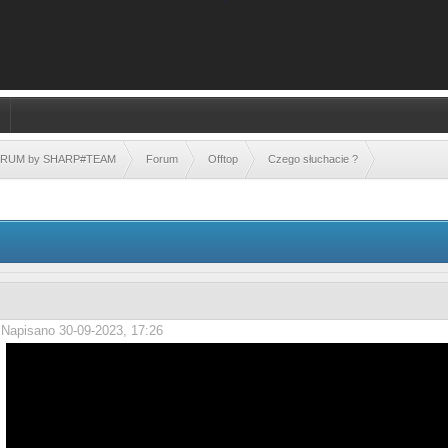
FORUM by SHARP#TEAM
Forum
Offtop
Czego słuchacie ?
Napisano 30-09-2023, 17:26