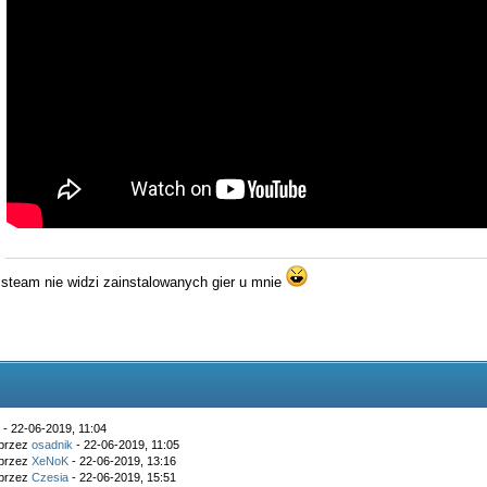
steam nie widzi zainstalowanych gier
u mnie
k
- 22-06-2019, 11:04
 przez
osadnik
- 22-06-2019, 11:05
 przez
XeNoK
- 22-06-2019, 13:16
 przez
Czesia
- 22-06-2019, 15:51