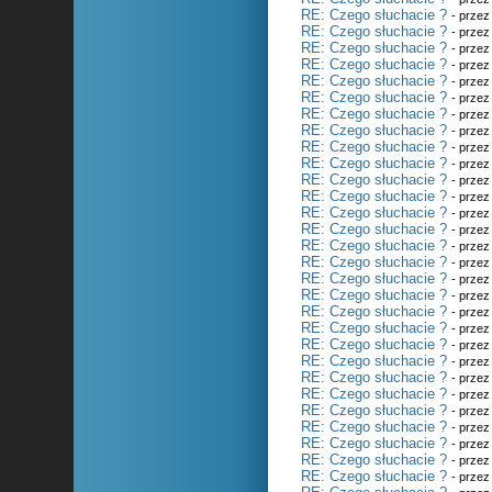
RE: Czego słuchacie ?
- prze
RE: Czego słuchacie ?
- prze
RE: Czego słuchacie ?
- prze
RE: Czego słuchacie ?
- prze
RE: Czego słuchacie ?
- prze
RE: Czego słuchacie ?
- prze
RE: Czego słuchacie ?
- prze
RE: Czego słuchacie ?
- prze
RE: Czego słuchacie ?
- prze
RE: Czego słuchacie ?
- prze
RE: Czego słuchacie ?
- prze
RE: Czego słuchacie ?
- prze
RE: Czego słuchacie ?
- prze
RE: Czego słuchacie ?
- prze
RE: Czego słuchacie ?
- prze
RE: Czego słuchacie ?
- prze
RE: Czego słuchacie ?
- prze
RE: Czego słuchacie ?
- prze
RE: Czego słuchacie ?
- prze
RE: Czego słuchacie ?
- prze
RE: Czego słuchacie ?
- prze
RE: Czego słuchacie ?
- prze
RE: Czego słuchacie ?
- prze
RE: Czego słuchacie ?
- prze
RE: Czego słuchacie ?
- prze
RE: Czego słuchacie ?
- prze
RE: Czego słuchacie ?
- prze
RE: Czego słuchacie ?
- prze
RE: Czego słuchacie ?
- prze