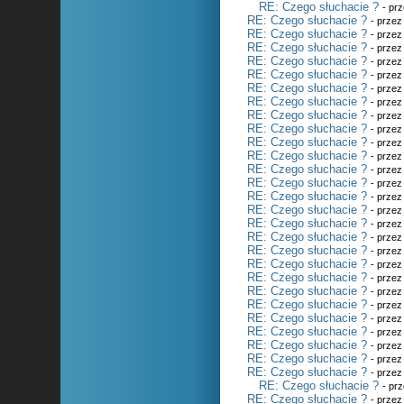
RE: Czego słuchacie ?
- pr
RE: Czego słuchacie ?
- prze
RE: Czego słuchacie ?
- prze
RE: Czego słuchacie ?
- prze
RE: Czego słuchacie ?
- prze
RE: Czego słuchacie ?
- prze
RE: Czego słuchacie ?
- prze
RE: Czego słuchacie ?
- prze
RE: Czego słuchacie ?
- prze
RE: Czego słuchacie ?
- prze
RE: Czego słuchacie ?
- prze
RE: Czego słuchacie ?
- prze
RE: Czego słuchacie ?
- prze
RE: Czego słuchacie ?
- prze
RE: Czego słuchacie ?
- prze
RE: Czego słuchacie ?
- prze
RE: Czego słuchacie ?
- prze
RE: Czego słuchacie ?
- prze
RE: Czego słuchacie ?
- prze
RE: Czego słuchacie ?
- prze
RE: Czego słuchacie ?
- prze
RE: Czego słuchacie ?
- prze
RE: Czego słuchacie ?
- prze
RE: Czego słuchacie ?
- prze
RE: Czego słuchacie ?
- prze
RE: Czego słuchacie ?
- prze
RE: Czego słuchacie ?
- prze
RE: Czego słuchacie ?
- prze
RE: Czego słuchacie ?
- pr
RE: Czego słuchacie ?
- prze