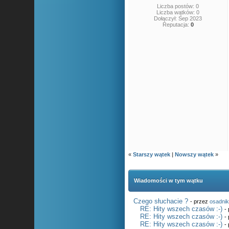
Liczba postów: 0
Liczba wątków: 0
Dołączył: Sep 2023
Reputacja:
0
«
Starszy wątek
|
Nowszy wątek
»
Wiadomości w tym wątku
Czego słuchacie ?
- przez
osadni
RE: Hity wszech czasów :-)
-
RE: Hity wszech czasów :-)
-
RE: Hity wszech czasów :-)
-