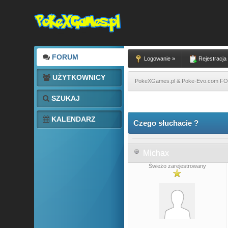
FORUM
Logowanie »
Rejestracja
UŻYTKOWNICY
PokeXGames.pl & Poke-Evo.com 
SZUKAJ
7 głosów - średnia: 3.43
1
2
3
4
5
KALENDARZ
Czego słuchacie ?
Michax
Świeżo zarejestrowany