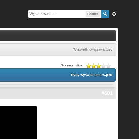
Forums
Wyświetl nową zawartość
Ocena wątku:
Tryby wyświetlania wątku
#601