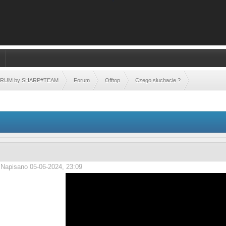
FORUM by SHARP#TEAM
Forum
Offtop
Czego słuchacie ?
Napisano 05-06-2024, 23:09