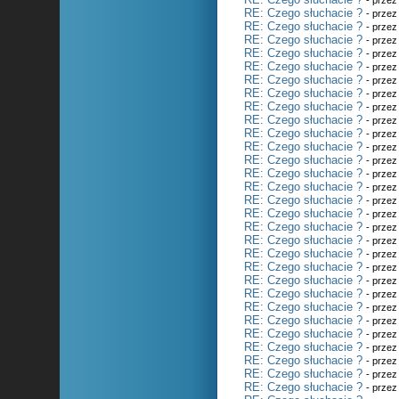
- prze
RE: Czego słuchacie ?
- prze
RE: Czego słuchacie ?
- prze
RE: Czego słuchacie ?
- prze
RE: Czego słuchacie ?
- prze
RE: Czego słuchacie ?
- prze
RE: Czego słuchacie ?
- prze
RE: Czego słuchacie ?
- prze
RE: Czego słuchacie ?
- prze
RE: Czego słuchacie ?
- prze
RE: Czego słuchacie ?
- prze
RE: Czego słuchacie ?
- prze
RE: Czego słuchacie ?
- prze
RE: Czego słuchacie ?
- prze
RE: Czego słuchacie ?
- prze
RE: Czego słuchacie ?
- prze
RE: Czego słuchacie ?
- prze
RE: Czego słuchacie ?
- prze
RE: Czego słuchacie ?
- prze
RE: Czego słuchacie ?
- prze
RE: Czego słuchacie ?
- prze
RE: Czego słuchacie ?
- prze
RE: Czego słuchacie ?
- prze
RE: Czego słuchacie ?
- prze
RE: Czego słuchacie ?
- prze
RE: Czego słuchacie ?
- prze
RE: Czego słuchacie ?
- prze
RE: Czego słuchacie ?
- prze
RE: Czego słuchacie ?
- prze
RE: Czego słuchacie ?
- prze