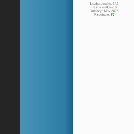
Liczba postów: 142
Liczba wątków: 8
Dołączył: May 2018
Reputacja:
78