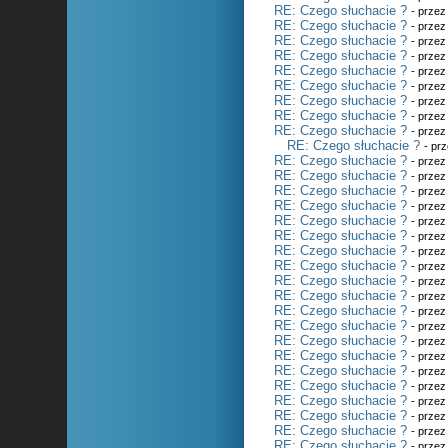
RE: Czego słuchacie ?
- prze
RE: Czego słuchacie ?
- prze
RE: Czego słuchacie ?
- prze
RE: Czego słuchacie ?
- prze
RE: Czego słuchacie ?
- prze
RE: Czego słuchacie ?
- prze
RE: Czego słuchacie ?
- prze
RE: Czego słuchacie ?
- prze
RE: Czego słuchacie ?
- prze
RE: Czego słuchacie ?
- pr
RE: Czego słuchacie ?
- prze
RE: Czego słuchacie ?
- prze
RE: Czego słuchacie ?
- prze
RE: Czego słuchacie ?
- prze
RE: Czego słuchacie ?
- prze
RE: Czego słuchacie ?
- prze
RE: Czego słuchacie ?
- prze
RE: Czego słuchacie ?
- prze
RE: Czego słuchacie ?
- prze
RE: Czego słuchacie ?
- prze
RE: Czego słuchacie ?
- prze
RE: Czego słuchacie ?
- prze
RE: Czego słuchacie ?
- prze
RE: Czego słuchacie ?
- prze
RE: Czego słuchacie ?
- prze
RE: Czego słuchacie ?
- prze
RE: Czego słuchacie ?
- prze
RE: Czego słuchacie ?
- prze
RE: Czego słuchacie ?
- prze
RE: Czego słuchacie ?
- prze