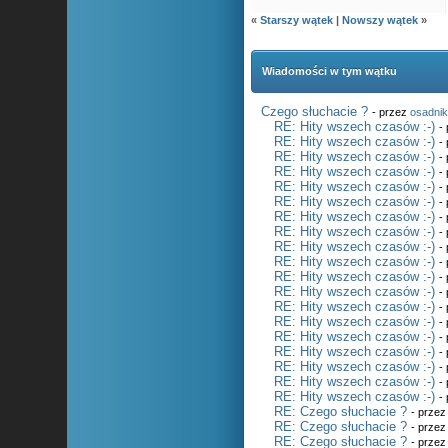
«
Starszy wątek
|
Nowszy wątek
»
Wiadomości w tym wątku
Czego słuchacie ?
- przez
osadni
RE: Hity wszech czasów :-)
-
RE: Hity wszech czasów :-)
-
RE: Hity wszech czasów :-)
-
RE: Hity wszech czasów :-)
-
RE: Hity wszech czasów :-)
-
RE: Hity wszech czasów :-)
-
RE: Hity wszech czasów :-)
-
RE: Hity wszech czasów :-)
-
RE: Hity wszech czasów :-)
-
RE: Hity wszech czasów :-)
-
RE: Hity wszech czasów :-)
-
RE: Hity wszech czasów :-)
-
RE: Hity wszech czasów :-)
-
RE: Hity wszech czasów :-)
-
RE: Hity wszech czasów :-)
-
RE: Hity wszech czasów :-)
-
RE: Hity wszech czasów :-)
-
RE: Hity wszech czasów :-)
-
RE: Hity wszech czasów :-)
-
RE: Czego słuchacie ?
- prze
RE: Czego słuchacie ?
- prze
RE: Czego słuchacie ?
- prze