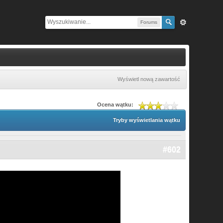
Forums
Wyświetl nową zawartość
Ocena wątku:
Tryby wyświetlania wątku
#602