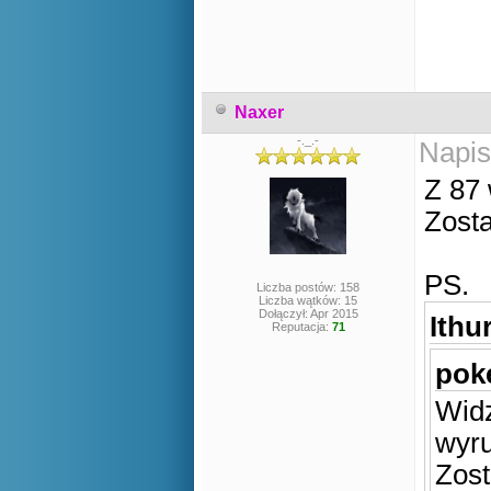
Naxer
-._.-
Napis
Z 87 
Zosta
PS.
Liczba postów: 158
Liczba wątków: 15
Dołączył: Apr 2015
Ithur
Reputacja:
71
poke
Widz
wyr
Zost