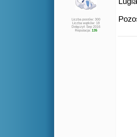
Lugia
Pozos
Liczba postów: 300
Liczba wątków: 18
Dołączył: Sep 2016
Reputacja:
135