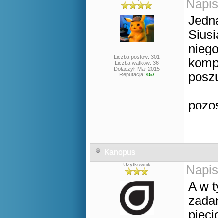
Napis
Jedna
Siusi
niego
Liczba postów: 301
komp
Liczba wątków: 36
Dołączył: Mar 2015
posz
Reputacja:
457
pozo
Kanopus
Użytkownik
Napis
A w t
zadan
pięc