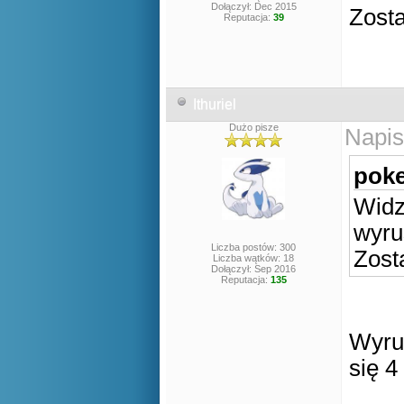
Dołączył: Dec 2015
Zosta
Reputacja:
39
Ithuriel
Dużo pisze
Napis
poke
Widz
wyru
Liczba postów: 300
Zost
Liczba wątków: 18
Dołączył: Sep 2016
Reputacja:
135
Wyrus
się 4