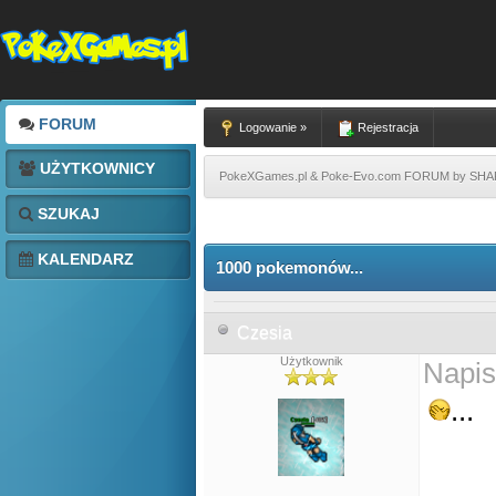
FORUM
Logowanie »
Rejestracja
UŻYTKOWNICY
PokeXGames.pl & Poke-Evo.com FORUM by SH
SZUKAJ
KALENDARZ
1000 pokemonów...
Czesia
Użytkownik
Napis
...