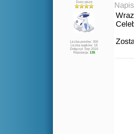
Dużo pisze
Napis
Wraz 
Celeb
Zosta
Liczba postów: 300
Liczba wątków: 18
Dołączył: Sep 2016
Reputacja:
135