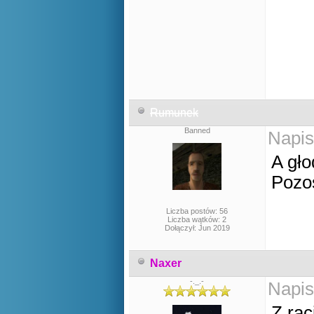
Rumunek
Banned
Napis
A gło
Pozo
Liczba postów: 56
Liczba wątków: 2
Dołączył: Jun 2019
Naxer
-._.-
Napis
Z rac