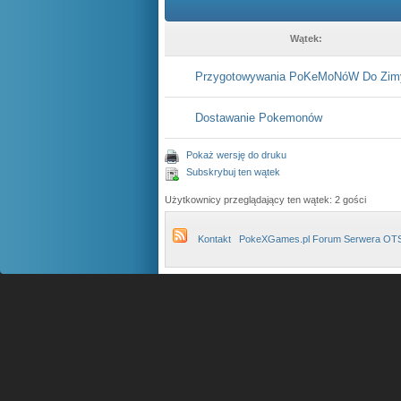
Wątek:
Przygotowywania PoKeMoNóW Do Zim
Dostawanie Pokemonów
Pokaż wersję do druku
Subskrybuj ten wątek
Użytkownicy przeglądający ten wątek: 2 gości
Kontakt
PokeXGames.pl Forum Serwera OT