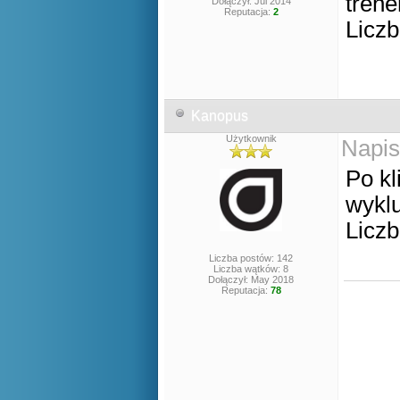
trene
Dołączył: Jul 2014
Reputacja:
2
Liczb
Kanopus
Użytkownik
Napis
Po kl
wyklu
Liczb
Liczba postów: 142
Liczba wątków: 8
Dołączył: May 2018
Reputacja:
78