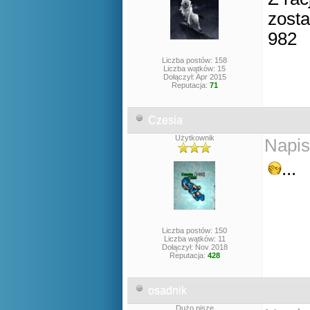
zost
982
Liczba postów: 158
Liczba wątków: 15
Dołączył: Apr 2015
Reputacja:
71
Czesia
Użytkownik
Napis
...
Liczba postów: 150
Liczba wątków: 11
Dołączył: Nov 2018
Reputacja:
428
osadnik
Dużo pisze