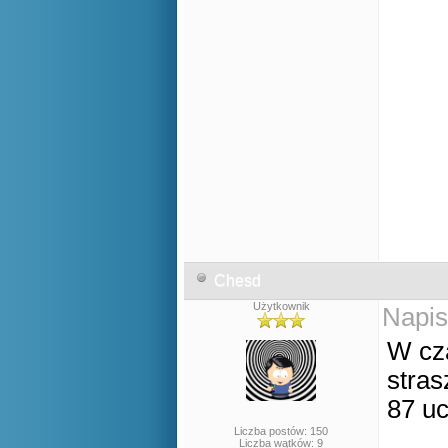
Chesd
Użytkownik
Napis
W cz
stras
87 uc
Liczba postów: 150
Liczba wątków: 9