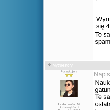
Wyru
się 
To sa
spam
Mytruestory
Początkujący
Napis
Nauk
gatu
Te s
ostat
Liczba postów: 10
Liczba wątków: 4