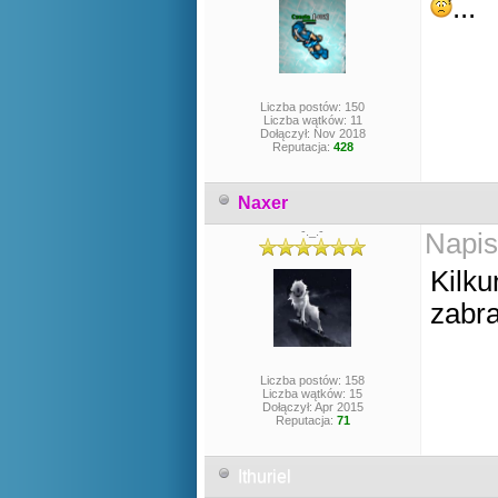
...
Liczba postów: 150
Liczba wątków: 11
Dołączył: Nov 2018
Reputacja:
428
Naxer
-._.-
Napis
Kilku
zabr
Liczba postów: 158
Liczba wątków: 15
Dołączył: Apr 2015
Reputacja:
71
Ithuriel