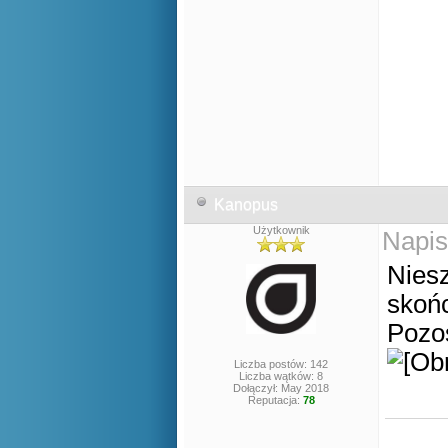
Kanopus
Użytkownik
Napis
Niesz
skoń
Pozos
Liczba postów: 142
Liczba wątków: 8
Dołączył: May 2018
Reputacja:
78