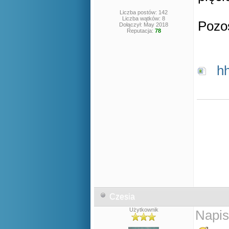
Liczba postów: 142
Liczba wątków: 8
Pozos
Dołączył: May 2018
Reputacja:
78
h
Czesia
Użytkownik
Napis