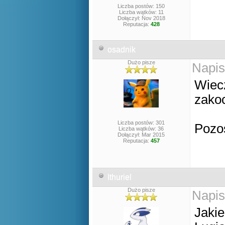
Liczba postów: 150
Liczba wątków: 11
Dołączył: Nov 2018
Reputacja:
428
osadnik
Dużo pisze
Napis
Wiecz
zako
Liczba postów: 301
Pozo
Liczba wątków: 36
Dołączył: Mar 2015
Reputacja:
457
Ithuriel
Dużo pisze
Napis
Jaki