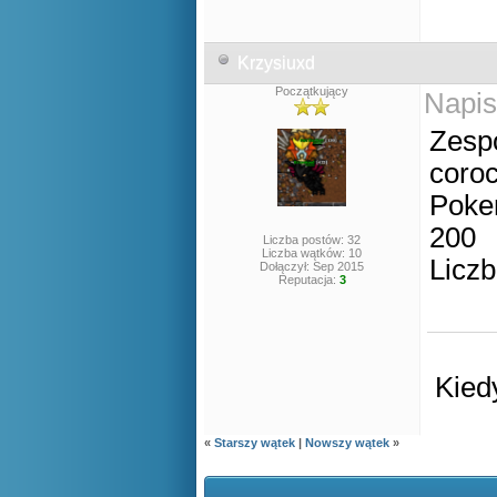
Krzysiuxd
Początkujący
Napis
Zespó
coro
Poke
200
Liczba postów: 32
Liczba wątków: 10
Liczb
Dołączył: Sep 2015
Reputacja:
3
Kied
«
Starszy wątek
|
Nowszy wątek
»