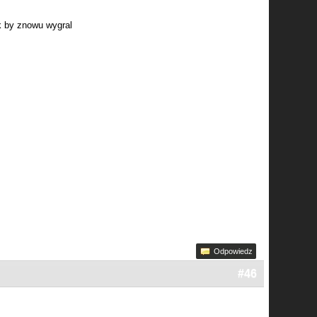
k by znowu wygral
Odpowiedz
#46