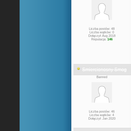
Liczba postów: 48
Liczba wątków: 0
Dołączył: Aug 2018
Reputacja:
146
Smiercionosny Smog
Banned
Liczba postów: 46
Liczba wątków: 4
Dołączył: Jan 2020