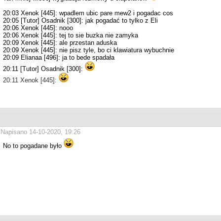
20:03 Xenok [445]: wpadlem ubic pare mew2 i pogadac cos
20:05 [Tutor] Osadnik [300]: jak pogadać to tylko z Eli
20:06 Xenok [445]: nooo
20:06 Xenok [445]: tej to sie buzka nie zamyka
20:09 Xenok [445]: ale przestan aduska
20:09 Xenok [445]: nie pisz tyle, bo ci klawiatura wybuchnie
20:09 Elianaa [496]: ja to bede spadała
20:11 [Tutor] Osadnik [300]:
20:11 Xenok [445]:
Napisano 14-10-2020, 19:26
No to pogadane było