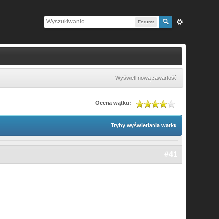
Forums
Wyświetl nową zawartość
Ocena wątku:
Tryby wyświetlania wątku
#41