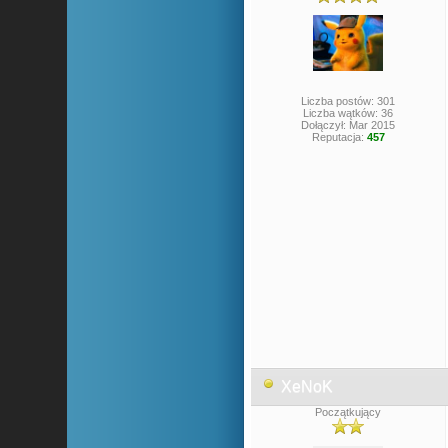
Liczba postów: 301
Liczba wątków: 36
Dołączył: Mar 2015
Reputacja:
457
XeNoK
Początkujący