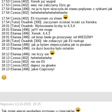
17:53 Czesia [402]: Xenok juz wygral
17:53 Czesia [402]: wiec nie zaliczamy Dzis go
17:54 Elianaa [496]: no ja to bym skoczyla do stawu poplywac z rybkami ja
17:54 Czesia [402]: heheheheheheheheheehe
17:54 Czesia [402]: Eli trzymam za slowo
17:54 [Tutor] Osadnik [300]: zaczynam ściskać kciuki za Xenoka
18:01 [Tutor] Osadnik: Wylosowane liczby to 4,3,4
18:01 Elianaa [496]: ja!!!! nie moge
18:01 Elianaa [496]: Xenok: 4,4,3
18:01 Elianaa [496]: od teraz bede go przezywac od WIEDZMY
18:08 [Tutor] Osadnik [300]: ide zobaczyć jak Eli nurkuje
18:10 Elianaa [496]: jak ja bylam niepoczytalna jak to pisalam
18:12 Elianaa [496]: za duzo buszka bylo ostatnio
18:12 Elianaa [496]: nie liczy sie
18:13 Czesia [402]: hehehehehehe
18:13 Czesia [402]: nie nie Eli
18:13 Czesia [402]: dajesz na glowke
18:13 Elianaa [496]: jakie Ciapciuny!
Napisano 13-10-2020, 20:25
Tak mniej wiecej wygladaja rozmowy u ciapciaków