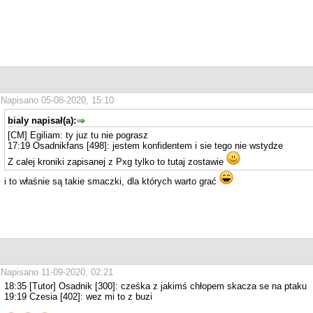
Napisano 05-08-2020, 15:10
bialy napisał(a):
[CM] Egiliam: ty juz tu nie pograsz
17:19 Osadnikfans [498]: jestem konfidentem i sie tego nie wstydze
Z calej kroniki zapisanej z Pxg tylko to tutaj zostawie
i to właśnie są takie smaczki, dla których warto grać
Napisano 11-09-2020, 02:21
18:35 [Tutor] Osadnik [300]: cześka z jakimś chłopem skacza se na ptaku
19:19 Czesia [402]: wez mi to z buzi