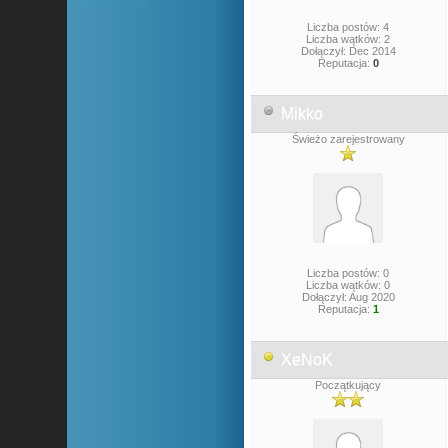
Liczba postów: 4
Liczba wątków: 2
Dołączył: Dec 2014
Reputacja:
0
Mikko
Świeżo zarejestrowany
Liczba postów: 0
Liczba wątków: 0
Dołączył: Aug 2020
Reputacja:
1
XeNoK
Początkujący