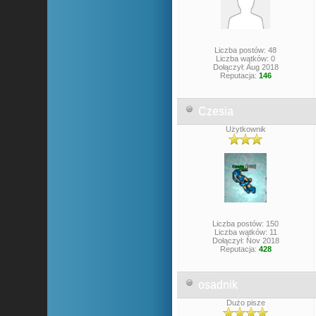
Liczba postów: 48
Liczba wątków: 0
Dołączył: Aug 2018
Reputacja:
146
Czesia
Użytkownik
Liczba postów: 150
Liczba wątków: 11
Dołączył: Nov 2018
Reputacja:
428
osadnik
Dużo pisze