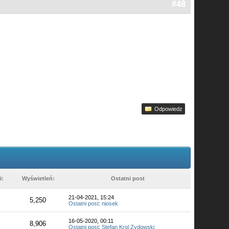
#48
Odpowiedz
i:
Wyświetleń:
Ostatni post
21-04-2021, 15:24
5,250
Ostatni post
:
niosek
16-05-2020, 00:11
8,906
Ostatni post
:
Stefan Krol Zydowski