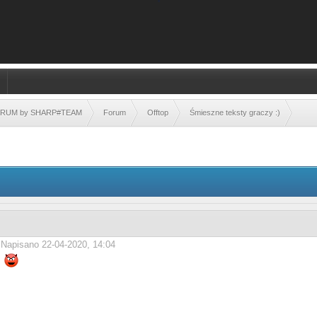
FORUM by SHARP#TEAM
Forum
Offtop
Śmieszne teksty graczy :)
Napisano 22-04-2020, 14:04