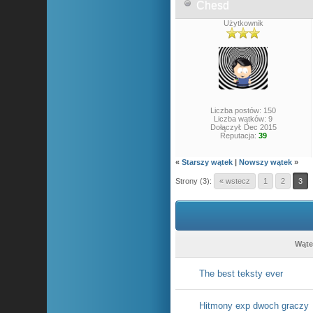
Chesd
Użytkownik
Liczba postów: 150
Liczba wątków: 9
Dołączył: Dec 2015
Reputacja:
39
«
Starszy wątek
|
Nowszy wątek
»
Strony (3):
« wstecz
1
2
3
Wąte
The best teksty ever
Hitmony exp dwoch graczy