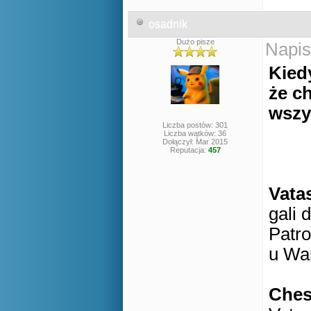
osadnik
Dużo pisze
Napis
Kied
że ch
wszy
Liczba postów: 301
Liczba wątków: 36
Dołączył: Mar 2015
Reputacja:
457
Vata
gali 
Patro
u Wa
Che