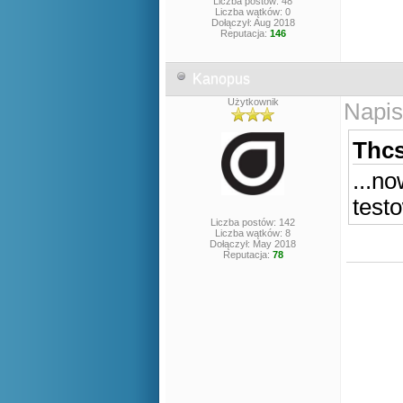
Liczba postów: 48
Liczba wątków: 0
Dołączył: Aug 2018
Reputacja:
146
Kanopus
Użytkownik
Napis
Thcs
...n
test
Liczba postów: 142
Liczba wątków: 8
Dołączył: May 2018
Reputacja:
78