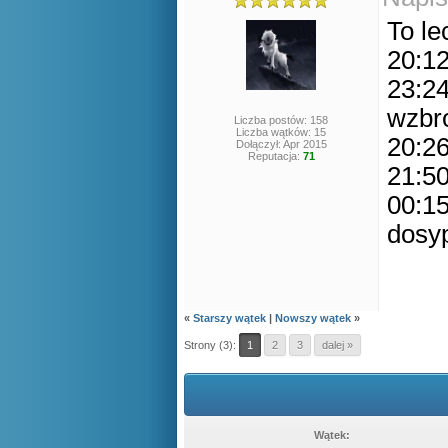
To le
20:12
23:2
wzbr
Liczba postów: 158
Liczba wątków: 15
20:26
Dołączył: Apr 2015
Reputacja:
71
21:50
00:15
dosy
«
Starszy wątek
|
Nowszy wątek
»
Strony (3):
1
2
3
dalej »
Wątek: