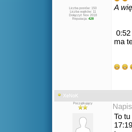
A wi
Liczba postów: 150
Liczba wątków: 11
Dołączył: Nov 2018
Reputacja:
428
0:52 
ma t
XeNoK
Początkujący
Napis
To tu
17:19