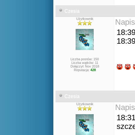
Czesia
Użytkownik
Napis
18:39
18:39
Liczba postów: 150
Liczba wątków: 11
Dołączył: Nov 2018
Reputacja:
428
Czesia
Użytkownik
Napis
18:31
szcze