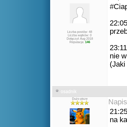
#Cia
22:05
prze
Liczba postów: 48
Liczba wątków: 0
Dołączył: Aug 2018
Reputacja:
146
23:11
nie w
(Jaki
osadnik
Dużo pisze
Napis
21:25
na ka