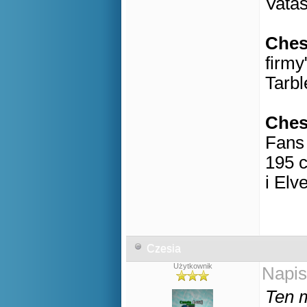
Vatas
Che
firmy
Tarbl
Che
Fans 
195 c
i Elv
Czesia
Użytkownik
Napis
Ten m