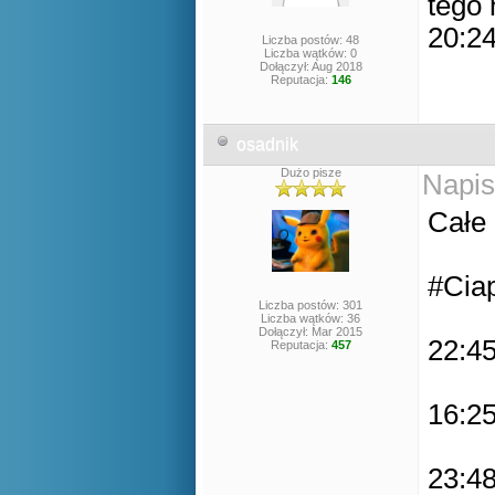
tego 
20:24
Liczba postów: 48
Liczba wątków: 0
Dołączył: Aug 2018
Reputacja:
146
osadnik
Dużo pisze
Napis
Całe 
#Ciap
Liczba postów: 301
Liczba wątków: 36
Dołączył: Mar 2015
22:45
Reputacja:
457
16:25
23:48