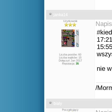
janka14
Użytkownik
Napis
#kied
17:21
15:55
wszy
Liczba postów: 60
Liczba wątków: 15
Dołączył: Jan 2017
Reputacja:
35
nie w
/Mor
bialy
Początkujący