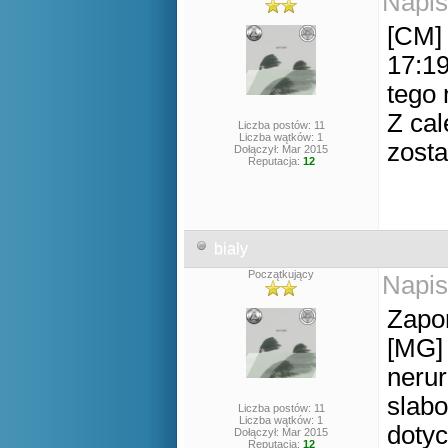
Napis
[CM] 
17:19
tego 
Z cal
Liczba postów: 11
Liczba wątków: 1
zost
Dołączył: Mar 2015
Reputacja:
12
bialy
Początkujący
Napis
Zapo
[MG] 
nerur
slabo
Liczba postów: 11
Liczba wątków: 1
doty
Dołączył: Mar 2015
Reputacja:
12