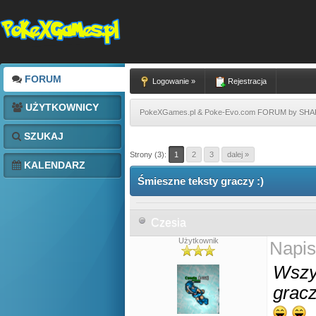
FORUM
Logowanie »
Rejestracja
UŻYTKOWNICY
PokeXGames.pl & Poke-Evo.com FORUM by SH
SZUKAJ
Strony (3):
1
2
3
dalej »
KALENDARZ
Śmieszne teksty graczy :)
Czesia
Użytkownik
Napis
Wszys
gracz