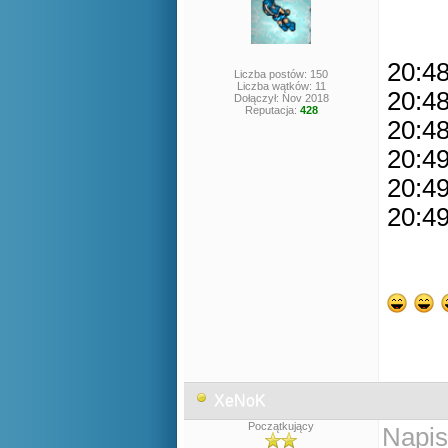
20:48
Liczba postów: 150
Liczba wątków: 11
20:48
Dołączył: Nov 2018
Reputacja:
428
20:48
20:49
20:49
20:49
XeNoK
Początkujący
Napis