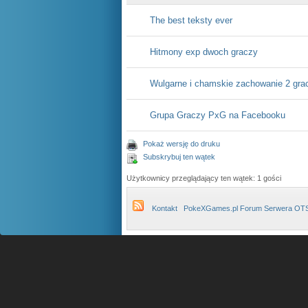
The best teksty ever
Hitmony exp dwoch graczy
Wulgarne i chamskie zachowanie 2 gra
Grupa Graczy PxG na Facebooku
Pokaż wersję do druku
Subskrybuj ten wątek
Użytkownicy przeglądający ten wątek: 1 gości
Kontakt
PokeXGames.pl Forum Serwera OT