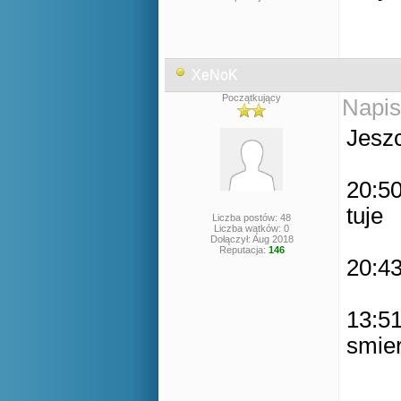
XeNoK
Początkujący
Napis
Jesz
20:50
tuje
Liczba postów: 48
Liczba wątków: 0
Dołączył: Aug 2018
Reputacja:
146
20:43
13:51
smier