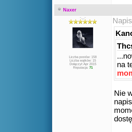
Naxer
-._.-
Napis
Kano
Thcs
...n
Liczba postów: 158
Liczba wątków: 15
na t
Dołączył: Apr 2015
Reputacja:
71
mom
Nie w
napis
mome
dostę