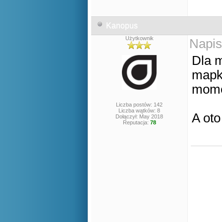
Kanopus
Użytkownik
Napis
Dla m
mapki
mome
Liczba postów: 142
Liczba wątków: 8
A oto
Dołączył: May 2018
Reputacja:
78