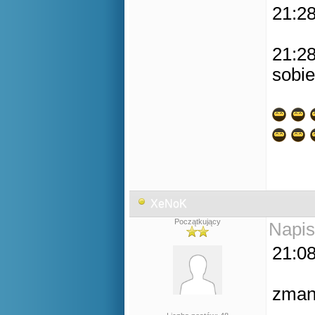
21:28
21:28
sobie
XeNoK
Początkujący
Napis
21:08
zman