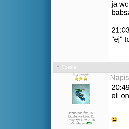
ja wc
babsz
21:03
"ej" 
Czesia
Użytkownik
Napis
20:49
eli o
Liczba postów: 150
Liczba wątków: 11
Dołączył: Nov 2018
Reputacja:
428