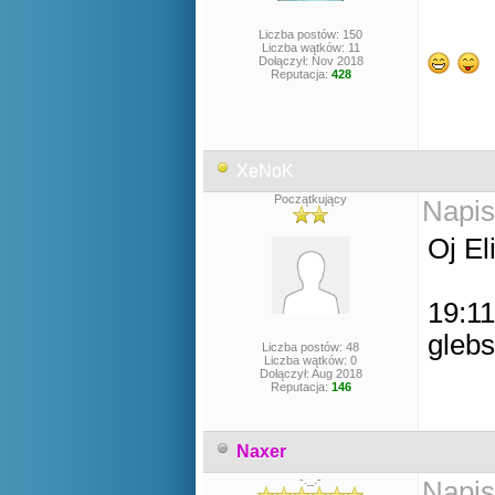
Liczba postów: 150
Liczba wątków: 11
Dołączył: Nov 2018
Reputacja:
428
XeNoK
Początkujący
Napis
Oj Eli
19:11
gleb
Liczba postów: 48
Liczba wątków: 0
Dołączył: Aug 2018
Reputacja:
146
Naxer
-._.-
Napis