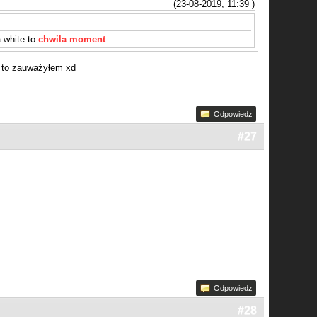
(23-08-2019, 11:39 )
a white to
chwila moment
z to zauważyłem xd
Odpowiedz
#27
Odpowiedz
#28