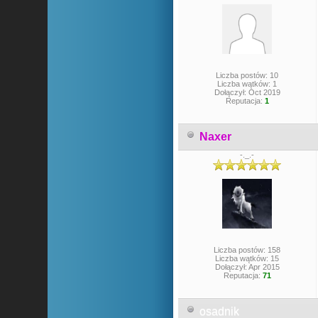
Liczba postów: 10
Liczba wątków: 1
Dołączył: Oct 2019
Reputacja:
1
Naxer
-._.-
Liczba postów: 158
Liczba wątków: 15
Dołączył: Apr 2015
Reputacja:
71
osadnik