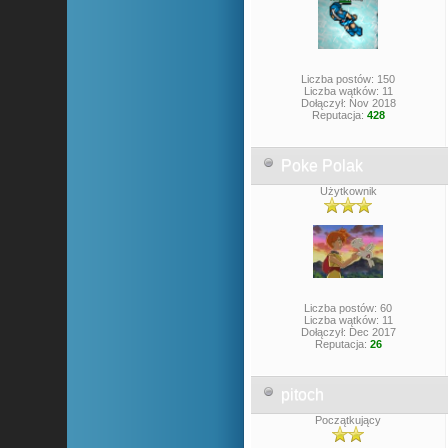
Liczba postów: 150
Liczba wątków: 11
Dołączył: Nov 2018
Reputacja:
428
Poke Polak
Użytkownik
Liczba postów: 60
Liczba wątków: 11
Dołączył: Dec 2017
Reputacja:
26
pitoch
Początkujący