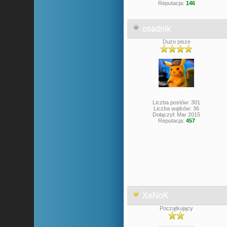
Reputacja:
146
osadnik
Dużo pisze
Liczba postów: 301
Liczba wątków: 36
Dołączył: Mar 2015
Reputacja:
457
XeNoK
Początkujący