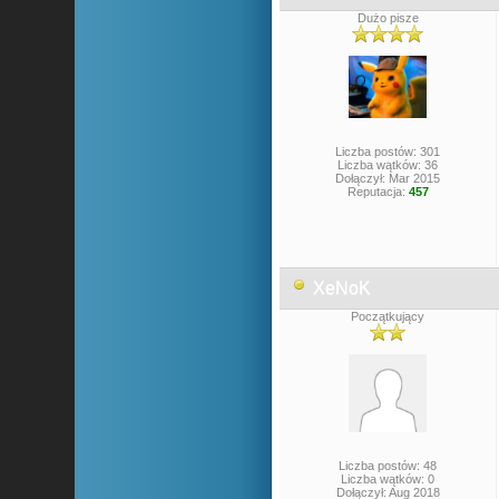
Dużo pisze
Liczba postów: 301
Liczba wątków: 36
Dołączył: Mar 2015
Reputacja:
457
XeNoK
Początkujący
Liczba postów: 48
Liczba wątków: 0
Dołączył: Aug 2018