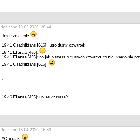
Napisano 19-02-2020, 20:44
Jeszcze ciepłe
19:41 Osadnikfans [616]: jutro tłusty czwartek
19:41 Elianaa [455]:
19:41 Elianaa [455]: no jak piszesz o tlustych czwartku to nic innego nie p
19:41 Osadnikfans [616]:
.
.
.
.
19:46 Elianaa [455]: ubiles grubasa?
Napisano 18-04-2020, 16:36
#Ci
apci
aki