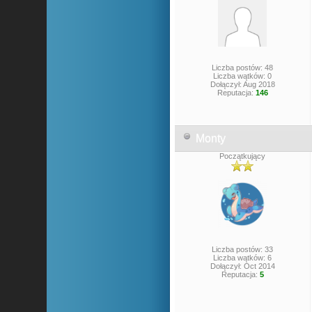
Liczba postów: 48
Liczba wątków: 0
Dołączył: Aug 2018
Reputacja:
146
Monty
Początkujący
Liczba postów: 33
Liczba wątków: 6
Dołączył: Oct 2014
Reputacja:
5