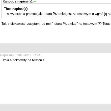
Kanopus napisał(a):
Thcs napisał(a):
...nowy exp na premce jak i stara Przemka jest na testowym a wgrać ją n
Tak z ciekawości zapytam, co robi " stara Przemka " na testowym ?? Tera
Napisano 07-01-2020, 22:24
Uroki autokorekty na telefonie