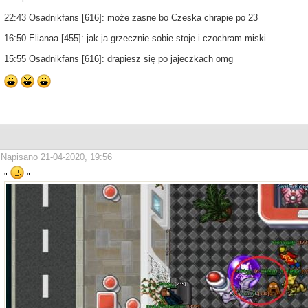
22:43 Osadnikfans [616]: może zasne bo Czeska chrapie po 23
16:50 Elianaa [455]: jak ja grzecznie sobie stoje i czochram miski
15:55 Osadnikfans [616]: drapiesz się po jajeczkach omg
Napisano 21-04-2020, 19:56
"
"