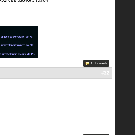
ikowi cala lodowke z zubrow
Odpowiedz
#22