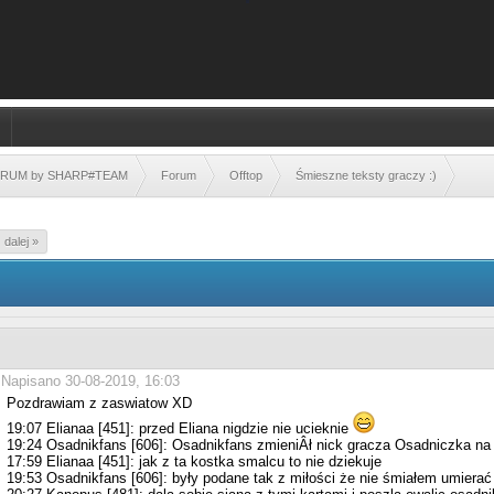
FORUM by SHARP#TEAM
Forum
Offtop
Śmieszne teksty graczy :)
dalej »
Napisano 30-08-2019, 16:03
Pozdrawiam z zaswiatow XD
19:07 Elianaa [451]: przed Eliana nigdzie nie ucieknie
19:24 Osadnikfans [606]: Osadnikfans zmieniÂł nick gracza Osadniczka na
17:59 Elianaa [451]: jak z ta kostka smalcu to nie dziekuje
19:53 Osadnikfans [606]: były podane tak z miłości że nie śmiałem umierać