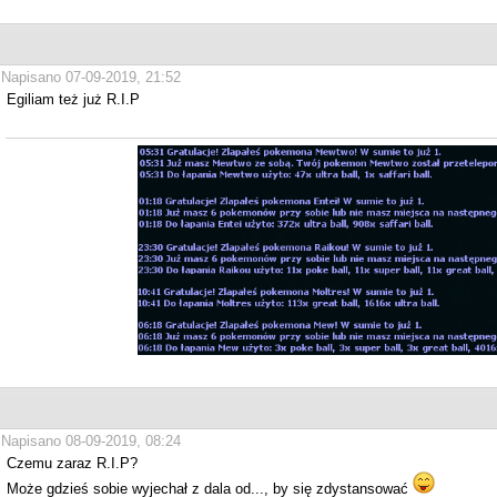
Napisano 07-09-2019, 21:52
Egiliam też już R.I.P
Napisano 08-09-2019, 08:24
Czemu zaraz R.I.P?
Może gdzieś sobie wyjechał z dala od..., by się zdystansować