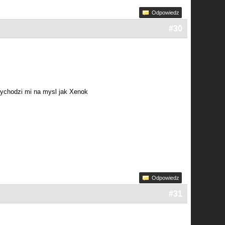
Odpowiedz
#30
rzychodzi mi na mysl jak Xenok
Odpowiedz
#31