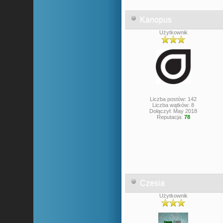
Kanopus
Użytkownik
Liczba postów: 142
Liczba wątków: 8
Dołączył: May 2018
Reputacja:
78
Czesia
Użytkownik