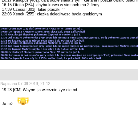
20:27 Kanopus [481]: dala sobie siana z tymi kartami i poszla owalic osadn
16:15 Otoito [364]: chyba kurwa w simsach ma 2 firmy
17:39 Czesia [301]: lubie ptaszki ^^
22:03 Xenok [255]: ciezka dolegliwosc bycia gnebionym
Napisano 07-09-2019, 21:12
19:28 [CM] Wayne: ja wiecznie zyc nie bd
Ja też