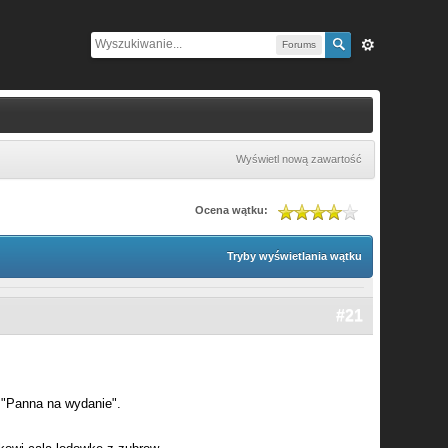
Forums
Wyświetl nową zawartość
Ocena wątku:
Tryby wyświetlania wątku
#21
 "Panna na wydanie".