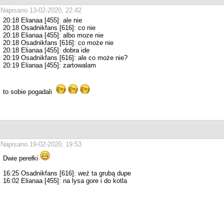
Napisano 13-02-2020, 22:42
20:18 Elianaa [455]: ale nie
20:18 Osadnikfans [616]: co nie
20:18 Elianaa [455]: albo moze nie
20:18 Osadnikfans [616]: co może nie
20:18 Elianaa [455]: dobra ide
20:19 Osadnikfans [616]: ale co może nie?
20:19 Elianaa [455]: zartowalam
to sobie pogadali
Napisano 19-02-2020, 19:53
Dwie perełki
16:25 Osadnikfans [616]: weź ta grubą dupe
16:02 Elianaa [455]: na lysa gore i do kotla