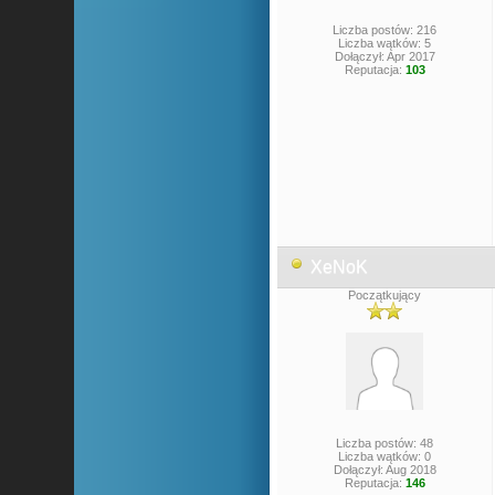
Liczba postów: 216
Liczba wątków: 5
Dołączył: Apr 2017
Reputacja:
103
XeNoK
Początkujący
Liczba postów: 48
Liczba wątków: 0
Dołączył: Aug 2018
Reputacja:
146