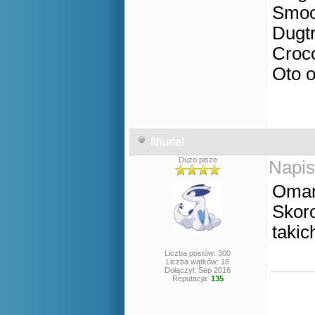
Smoo
Dugtr
Croc
Oto o
Ithuriel
Dużo pisze
Napis
Omany
Skoro
takic
Liczba postów: 300
Liczba wątków: 18
Dołączył: Sep 2016
Reputacja:
135