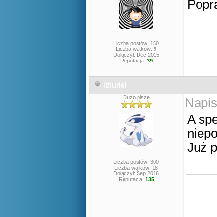
Popra
Liczba postów: 150
Liczba wątków: 9
Dołączył: Dec 2015
Reputacja:
39
Ithuriel
Dużo pisze
Napis
A spe
niepo
Już 
Liczba postów: 300
Liczba wątków: 18
Dołączył: Sep 2016
Reputacja:
135