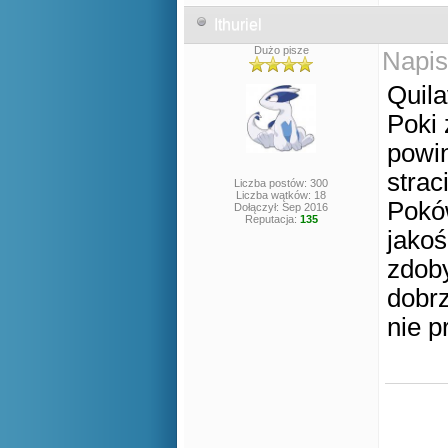
Ithuriel
Dużo pisze
Napis
Quila
Poki 
powin
strac
Liczba postów: 300
Liczba wątków: 18
Poków
Dołączył: Sep 2016
Reputacja:
135
jako
zdoby
dobrz
nie p