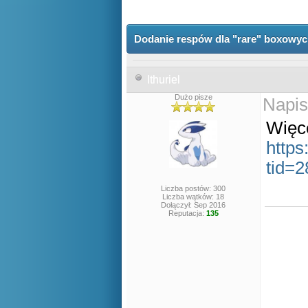
Dodanie respów dla "rare" boxowy
Ithuriel
Dużo pisze
Napis
Więce
https
tid=
Liczba postów: 300
Liczba wątków: 18
Dołączył: Sep 2016
Reputacja:
135