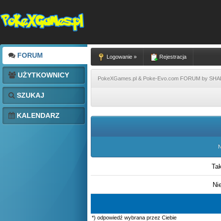
FORUM
Logowanie »
Rejestracja
UŻYTKOWNICY
PokeXGames.pl & Poke-Evo.com FORUM by SH
SZUKAJ
KALENDARZ
N
Ta
Ni
*) odpowiedź wybrana przez Ciebie