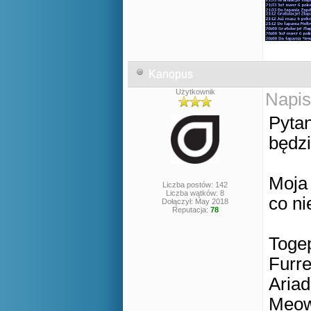
Kanopus
Użytkownik
Napis
Pytan
będzi
Moja
Liczba postów: 142
Liczba wątków: 8
co ni
Dołączył: May 2018
Reputacja:
78
Togep
Furre
Ariad
Meowt