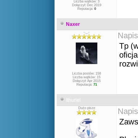
Liczba wątków: 3
Dołączył: Dec 2019
Reputacja:
0
Naxer
-._.-
Napis
Tp (w
oficj
rozw
Liczba postów: 158
Liczba wątków: 15
Dołączył: Apr 2015
Reputacja:
71
Ithuriel
Dużo pisze
Napis
Zaws