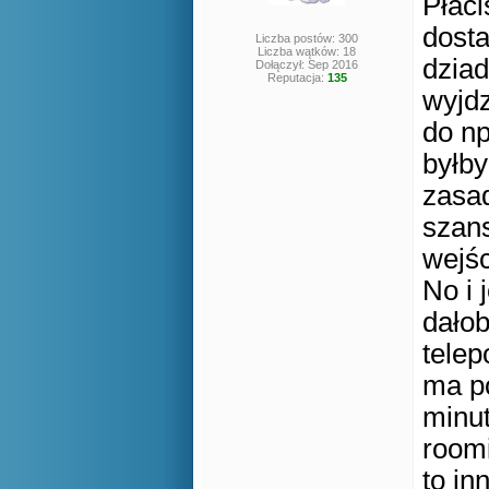
Płaci
dosta
Liczba postów: 300
Liczba wątków: 18
dziad
Dołączył: Sep 2016
Reputacja:
135
wyjdz
do np
byłby
zasad
szans
wejśc
No i 
dałob
telep
ma po
minut
roomi
to in