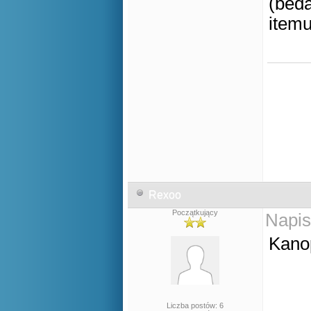
(beda
itemu
Rexoo
Początkujący
Napis
Kano
Liczba postów: 6