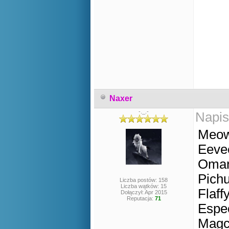
Naxer
-._.-
Napis
Meowt
Eevee
Omany
Pichu
Liczba postów: 158
Liczba wątków: 15
Flaff
Dołączył: Apr 2015
Reputacja:
71
Espe
Magc