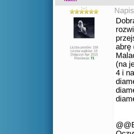
-._.-
Napis
Dobra
rozw
przej
abrę 
Liczba postów: 158
Liczba wątków: 15
Malac
Dołączył: Apr 2015
Reputacja:
71
(na 
4 i n
diame
diame
diam
@@Ed
Oczyw