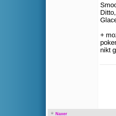
Smoo
Ditto
Glace
+ moz
pokem
nikt 
Naxer