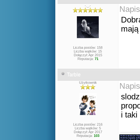
-._.-
Napis
Dobra
mają 
Liczba postów: 158
Liczba wątków: 15
Dołączył: Apr 2015
Reputacja:
71
Tarble
Użytkownik
Napis
slodz
prop
i tak
Liczba postów: 216
Liczba wątków: 5
Dołączył: Apr 2017
Reputacja:
103