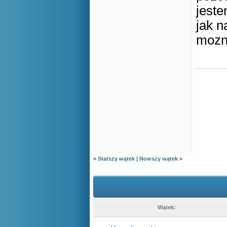
jeste
jak n
mozna
«
Starszy wątek
|
Nowszy wątek
»
Wątek: