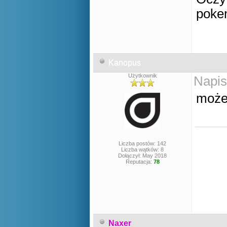
poke
Kanopus
Użytkownik
Napis
może
Liczba postów: 142
Liczba wątków: 8
Dołączył: May 2018
Reputacja:
78
Naxer