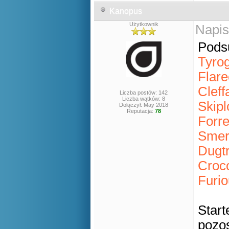
Kanopus
Użytkownik
Napis
Pods
Tyrog
Flare
Cleff
Liczba postów: 142
Liczba wątków: 8
Skip
Dołączył: May 2018
Reputacja:
78
Forre
Smerg
Dugtr
Croco
Furi
Start
pozos