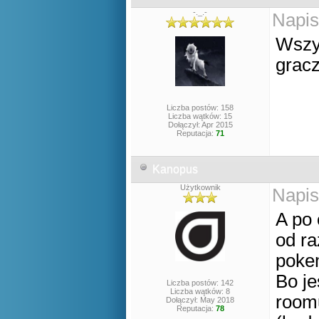
-._.-
Napis
Wszys
gracz
Liczba postów: 158
Liczba wątków: 15
Dołączył: Apr 2015
Reputacja:
71
Kanopus
Użytkownik
Napis
A po 
od ra
poke
Bo je
Liczba postów: 142
Liczba wątków: 8
room
Dołączył: May 2018
Reputacja:
78