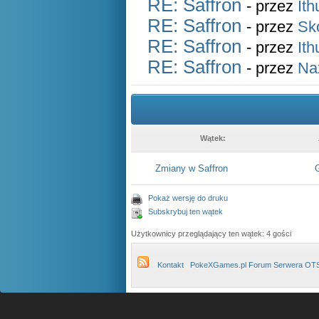
RE: Saffron
- przez
Ith
RE: Saffron
- przez
Sk
RE: Saffron
- przez
Ith
RE: Saffron
- przez
Na
Wątek:
Zmiany w Saffron
G
Pokaż wersję do druku
Subskrybuj ten wątek
Użytkownicy przeglądający ten wątek: 4 gości
Kontakt
PokeXGames.pl Forum Serwera OT