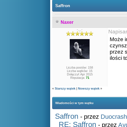
Saffron
Naxer
-._.-
Napisa
Może i
czynsz
przez s
ilości 
Liczba postów: 158
Liczba wątków: 15
Dołączył: Apr 2015
Reputacja:
71
«
Starszy wątek
|
Nowszy wątek
»
Wiadomości w tym wątku
Saffron
- przez
Duocrash
RE: Saffron
- przez
Ay