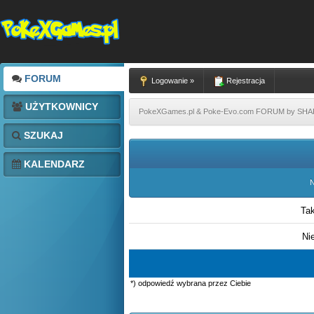
FORUM
Logowanie »
Rejestracja
UŻYTKOWNICY
PokeXGames.pl & Poke-Evo.com FORUM by SH
SZUKAJ
KALENDARZ
N
Ta
Ni
*) odpowiedź wybrana przez Ciebie