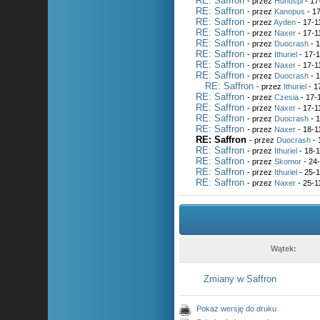
RE: Saffron
- przez
Hunuspl
- 17
RE: Saffron
- przez
Kanopus
- 17
RE: Saffron
- przez
Ayden
- 17-1
RE: Saffron
- przez
Naxer
- 17-1
RE: Saffron
- przez
Duocrash
- 1
RE: Saffron
- przez
Ithuriel
- 17-1
RE: Saffron
- przez
Naxer
- 17-1
RE: Saffron
- przez
Duocrash
- 1
RE: Saffron
- przez
Ithuriel
- 1
RE: Saffron
- przez
Czesia
- 17-
RE: Saffron
- przez
Naxer
- 17-1
RE: Saffron
- przez
Duocrash
- 1
RE: Saffron
- przez
Naxer
- 18-1
RE: Saffron
- przez
Duocrash
- 
RE: Saffron
- przez
Ithuriel
- 18-1
RE: Saffron
- przez
Skomor
- 24-
RE: Saffron
- przez
Ithuriel
- 25-1
RE: Saffron
- przez
Naxer
- 25-1
Wątek:
Zmiany w Saffron
Pokaż wersję do druku