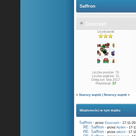
Saffron
Duocrash
Użytkownik
Liczba postów: 70
Liczba wątków: 31
Dołączył: Sep 2017
Reputacja:
17
«
Starszy wątek
|
Nowszy wątek
»
Wiadomości w tym wątku
Saffron
- przez
Duocrash
- 17-11-20
RE: Saffron
- przez
Ayden
- 17-1
RE: Saffron
- przez
pitoch
- 17-1