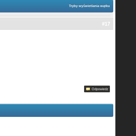
Tryby wyświetlania wątku
#17
Odpowiedz