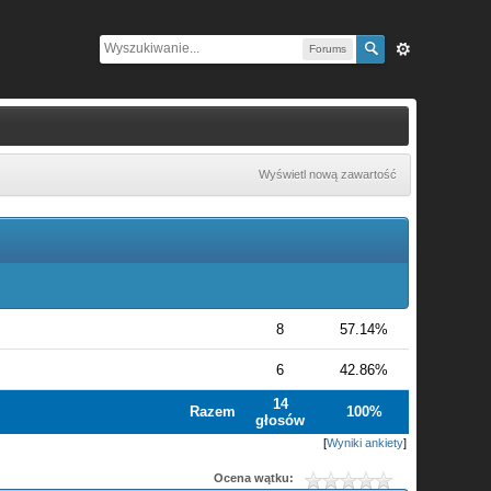
Forums
Wyświetl nową zawartość
.
8
57.14%
6
42.86%
14
Razem
100%
głosów
[
Wyniki ankiety
]
Ocena wątku: