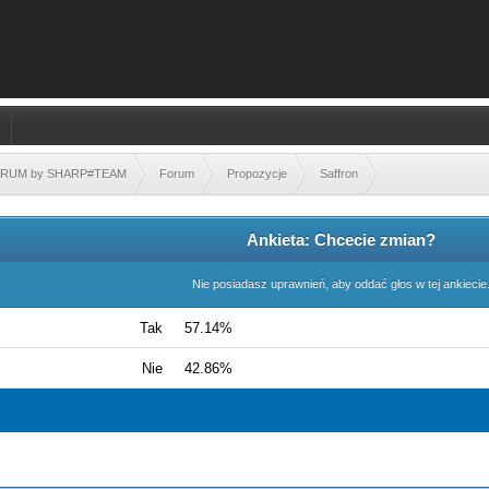
FORUM by SHARP#TEAM
Forum
Propozycje
Saffron
Ankieta: Chcecie zmian?
Nie posiadasz uprawnień, aby oddać głos w tej ankiecie
Tak
57.14%
Nie
42.86%