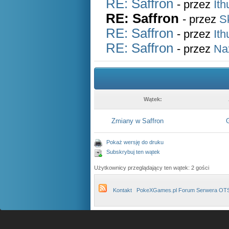
RE: Saffron
- przez
Ith
RE: Saffron
- przez
S
RE: Saffron
- przez
Ith
RE: Saffron
- przez
Na
Wątek:
Zmiany w Saffron
G
Pokaż wersję do druku
Subskrybuj ten wątek
Użytkownicy przeglądający ten wątek: 2 gości
Kontakt
PokeXGames.pl Forum Serwera OT