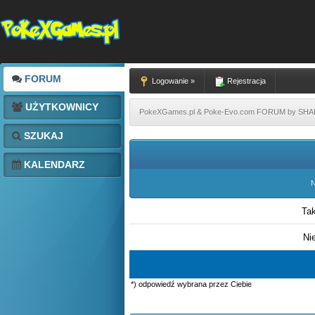
FORUM
Logowanie »
Rejestracja
UŻYTKOWNICY
PokeXGames.pl & Poke-Evo.com FORUM by SH
SZUKAJ
KALENDARZ
N
Ta
Ni
*) odpowiedź wybrana przez Ciebie