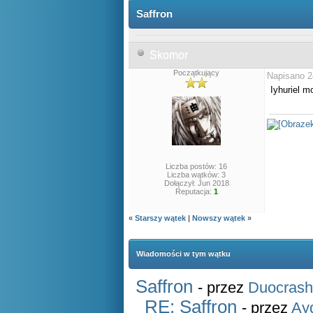
Saffron
Skomor
Początkujący
Napisano 2
Iyhuriel 
Liczba postów: 16
Liczba wątków: 3
Dołączył: Jun 2018
Reputacja:
1
«
Starszy wątek
|
Nowszy wątek
»
Wiadomości w tym wątku
Saffron
- przez
Duocrash
RE: Saffron
- przez
Ay