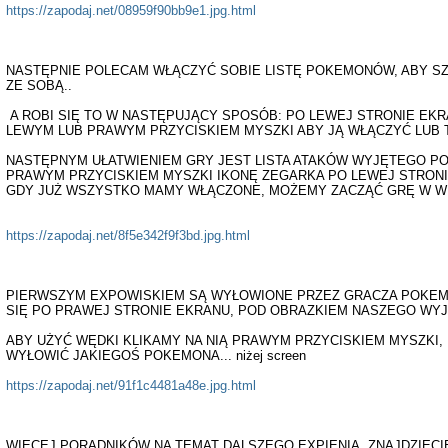
https://zapodaj.net/08959f90bb9e1.jpg.html
NASTĘPNIE POLECAM WŁĄCZYĆ SOBIE LISTĘ POKEMONÓW, ABY SZ
ZE SOBĄ..
A ROBI SIĘ TO W NASTĘPUJĄCY SPOSÓB: PO LEWEJ STRONIE EKRA
LEWYM LUB PRAWYM PRZYCISKIEM MYSZKI ABY JĄ WŁĄCZYĆ LUB 
NASTĘPNYM UŁATWIENIEM GRY JEST LISTA ATAKÓW WYJĘTEGO P
PRAWYM PRZYCISKIEM MYSZKI IKONĘ ZEGARKA PO LEWEJ STRONI
GDY JUŻ WSZYSTKO MAMY WŁĄCZONE, MOŻEMY ZACZĄĆ GRĘ W WIELK
https://zapodaj.net/8f5e342f9f3bd.jpg.html
PIERWSZYM EXPOWISKIEM SĄ WYŁOWIONE PRZEZ GRACZA POKEMO
SIĘ PO PRAWEJ STRONIE EKRANU, POD OBRAZKIEM NASZEGO WY
ABY UŻYĆ WĘDKI KLIKAMY NA NIĄ PRAWYM PRZYCISKIEM MYSZKI, 
WYŁOWIĆ JAKIEGOŚ POKEMONA... niżej screen
https://zapodaj.net/91f1c4481a48e.jpg.html
WIĘCEJ PORADNIKÓW NA TEMAT DALSZEGO EXPIENIA, ZNAJDZIEC