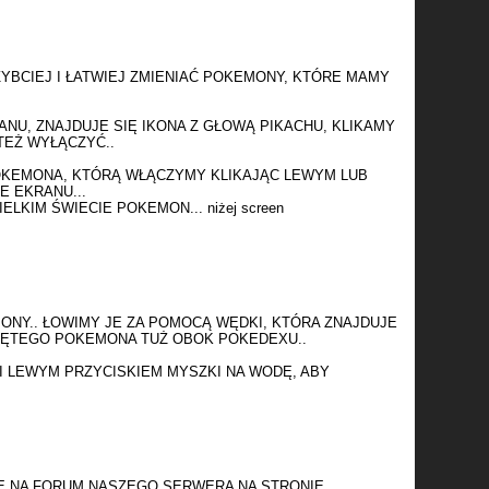
YBCIEJ I ŁATWIEJ ZMIENIAĆ POKEMONY, KTÓRE MAMY
NU, ZNAJDUJE SIĘ IKONA Z GŁOWĄ PIKACHU, KLIKAMY
TEŻ WYŁĄCZYĆ..
OKEMONA, KTÓRĄ WŁĄCZYMY KLIKAJĄC LEWYM LUB
E EKRANU...
IM ŚWIECIE POKEMON... niżej screen
NY.. ŁOWIMY JE ZA POMOCĄ WĘDKI, KTÓRA ZNAJDUJE
JĘTEGO POKEMONA TUŻ OBOK POKEDEXU..
I LEWYM PRZYCISKIEM MYSZKI NA WODĘ, ABY
IE NA FORUM NASZEGO SERWERA NA STRONIE