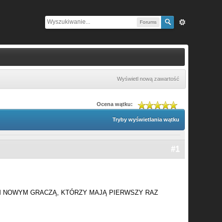
Forums
Wyświetl nową zawartość
Ocena wątku:
Tryby wyświetlania wątku
#1
M NOWYM GRACZĄ, KTÓRZY MAJĄ PIERWSZY RAZ