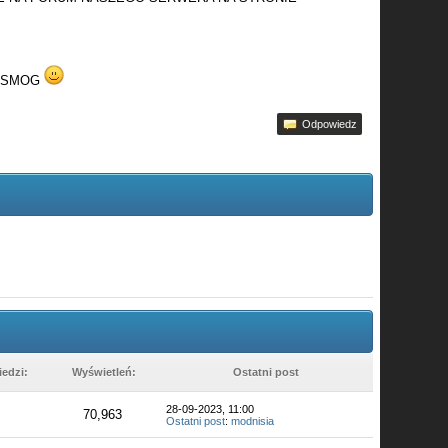
 SMOG
Odpowiedz
edzi:
Wyświetleń:
Ostatni post
28-09-2023, 11:00
70,963
Ostatni post
:
modnisia