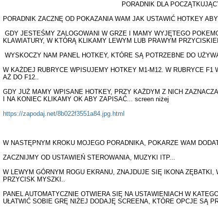
PORADNIK DLA POCZĄTKUJĄCY
PORADNIK ZACZNĘ OD POKAZANIA WAM JAK USTAWIĆ HOTKEY AB
GDY JESTEŚMY ZALOGOWANI W GRZE I MAMY WYJĘTEGO POKEMO
KLAWIATURY, W KTÓRĄ KLIKAMY LEWYM LUB PRAWYM PRZYCISKIEM
WYSKOCZY NAM PANEL HOTKEY, KTÓRE SĄ POTRZEBNE DO UŻYWA
W KAŻDEJ RUBRYCE WPISUJEMY HOTKEY M1-M12. W RUBRYCE F1 W
AŻ DO F12..
GDY JUŻ MAMY WPISANE HOTKEY, PRZY KAŻDYM Z NICH ZAZNACZA
I NA KONIEC KLIKAMY OK ABY ZAPISAĆ... screen niżej
https://zapodaj.net/8b022f3551a84.jpg.html
W NASTĘPNYM KROKU MOJEGO PORADNIKA, POKARZE WAM DODAT
ZACZNIJMY OD USTAWIEŃ STEROWANIA, MUZYKI ITP...
W LEWYM GÓRNYM ROGU EKRANU, ZNAJDUJE SIĘ IKONA ZĘBATKI,
PRZYCISK MYSZKI..
PANEL AUTOMATYCZNIE OTWIERA SIĘ NA USTAWIENIACH W KATEGOR
UŁATWIĆ SOBIE GRĘ NIŻEJ DODAJĘ SCREENA, KTÓRE OPCJE SĄ PR