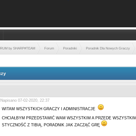
FORUM by SHARP#TEAM
Forum
Poradniki
Poradnik Dla Nowych Graczy
czy
Napisano 07-02-2020, 22:37
WITAM WSZYSTKICH GRACZY I ADMINISTRACJE
CHCIAŁBYM PRZEDSTAWIĆ WAM WSZYSTKIM A PRZEDE WSZYSTKI
STYCZNOŚĆ Z TIBIĄ, PORADNIK JAK ZACZĄĆ GRĘ