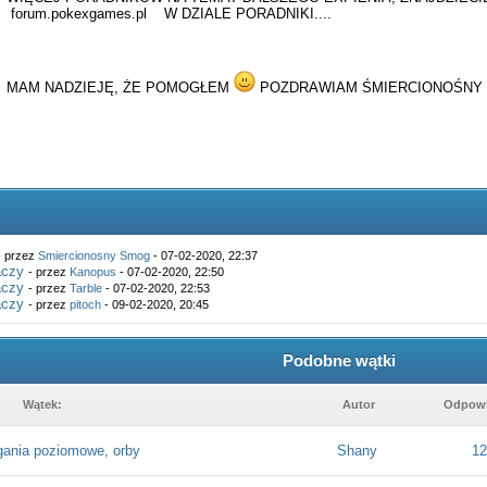
forum.pokexgames.pl W DZIALE PORADNIKI....
MAM NADZIEJĘ, ŻE POMOGŁEM
POZDRAWIAM ŚMIERCIONOŚNY
- przez
Smiercionosny Smog
- 07-02-2020, 22:37
aczy
- przez
Kanopus
- 07-02-2020, 22:50
aczy
- przez
Tarble
- 07-02-2020, 22:53
aczy
- przez
pitoch
- 09-02-2020, 20:45
Podobne wątki
Wątek:
Autor
Odpowi
ania poziomowe, orby
Shany
12