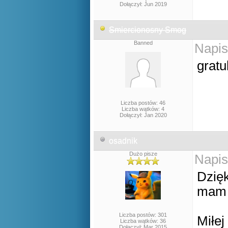
Dołączył: Jun 2019
Smiercionosny Smog
Banned
Napis
gratu
Liczba postów: 46
Liczba wątków: 4
Dołączył: Jan 2020
osadnik
Dużo pisze
Napis
Dzięk
mam n
Liczba postów: 301
Miłe
Liczba wątków: 36
Dołączył: Mar 2015