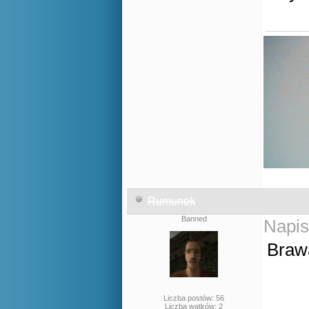
Rumunek
Banned
Napis
Braw
Liczba postów: 56
Liczba wątków: 2