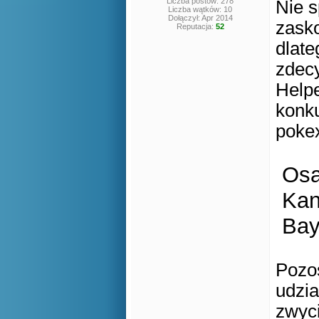
Liczba postów: 278
Nie s
Liczba wątków: 10
Dołączył: Apr 2014
zasko
Reputacja:
52
dlate
zdecy
Helpe
konk
pokex
Osa
Kan
Bay
Pozo
udzia
zwyc