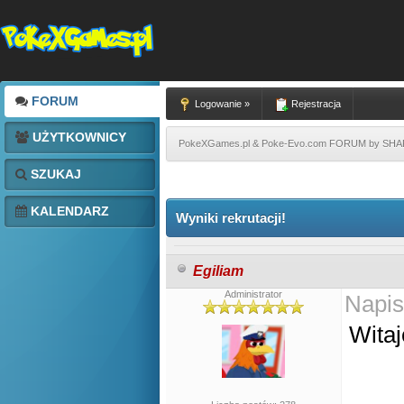
FORUM
Logowanie »
Rejestracja
UŻYTKOWNICY
PokeXGames.pl & Poke-Evo.com FORUM by SH
SZUKAJ
KALENDARZ
Wyniki rekrutacji!
Egiliam
Administrator
Napis
Witaj