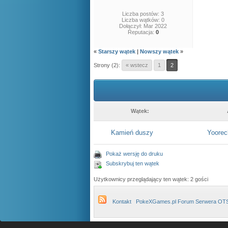
Liczba postów: 3
Liczba wątków: 0
Dołączył: Mar 2022
Reputacja:
0
«
Starszy wątek
|
Nowszy wątek
»
Strony (2):
« wstecz
1
2
Wątek:
Kamień duszy
Yoorec
Pokaż wersję do druku
Subskrybuj ten wątek
Użytkownicy przeglądający ten wątek: 2 gości
Kontakt
PokeXGames.pl Forum Serwera OT