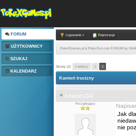
FORUM
Logowanie »
Rejestracja
UŻYTKOWNICY
PokeXGames.pl & Poke-Evo.com FORUM by SH
SZUKAJ
Strony (2):
« wstecz
1
2
KALENDARZ
Kamień trucizny
Amazon1241
Początkujący
Napisa
Jak dla
niedaw
nie po