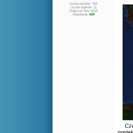
Liczba postów: 150
Liczba wątków: 11
Dołączył: Nov 2018
Reputacja:
428
Cza
prete