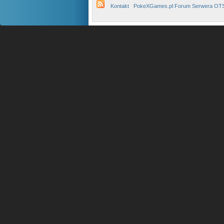
Kontakt
PokeXGames.pl Forum Serwera OT