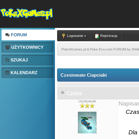
FORUM
Logowanie »
Rejestracja
UŻYTKOWNICY
PokeXGames.pl & Poke-Evo.com FORUM by SH
SZUKAJ
KALENDARZ
Czesiowate Ciapciaki
Czesia
Użytkownik
Napisa
Czas
Dla