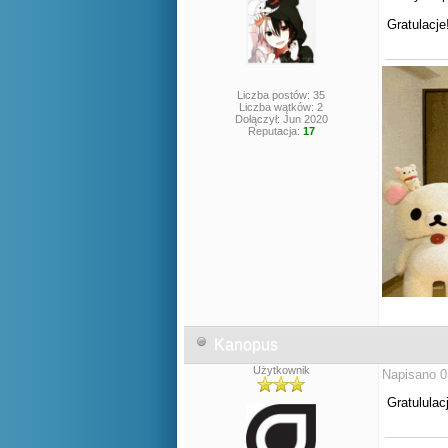
Gratulacje
Liczba postów: 35
Liczba wątków: 2
Dołączył: Jun 2020
Reputacja:
17
Kanopus
Użytkownik
Napisano 0
Gratululac