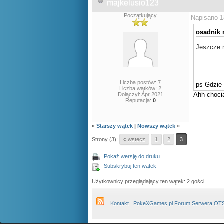
majkelusio123
Początkujący
Napisano 1
osadnik n
Jeszcze m
Liczba postów: 7
ps Gdzie 
Liczba wątków: 2
Ahh choci
Dołączył: Apr 2021
Reputacja:
0
«
Starszy wątek
|
Nowszy wątek
»
Strony (3):
« wstecz
1
2
3
Pokaż wersję do druku
Subskrybuj ten wątek
Użytkownicy przeglądający ten wątek: 2 gości
Kontakt
PokeXGames.pl Forum Serwera OT