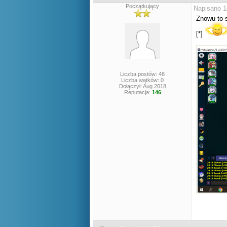
Początkujący
Napisano 1
Znowu to 
[*]
Liczba postów: 48
Liczba wątków: 0
Dołączył: Aug 2018
Reputacja:
146