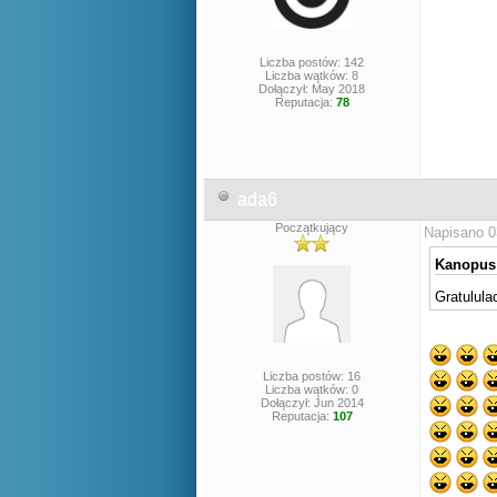
Liczba postów: 142
Liczba wątków: 8
Dołączył: May 2018
Reputacja:
78
ada6
Początkujący
Napisano 0
Kanopus 
Gratulula
Liczba postów: 16
Liczba wątków: 0
Dołączył: Jun 2014
Reputacja:
107