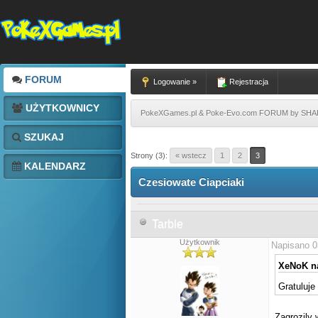
FORUM
Logowanie »
Rejestracja
UŻYTKOWNICY
PokeXGames.pl & Poke-Evo.com FORUM by SH
SZUKAJ
Strony (3):
« wstecz
1
2
3
KALENDARZ
Czesiowate Ciapciaki
Tarble
Użytkownik
Napisano 0
XeNoK na
Gratuluje 
Zagrozily