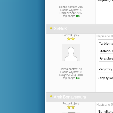
Liczba postów: 216
Liczba wątków: 5
Dołączył: Apr 2017
Reputacja:
103
XeNoK
Początkujący
Napisano 0
Tarble na
XeNoK n
Gratuluje
Liczba postów: 48
Zagrozil
Liczba wątków: 0
Dołączył: Aug 2018
Zeby tylko
Reputacja:
146
Arek Bonaventura
Początkujący
Napisano 0
Nic tylko