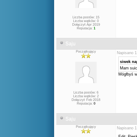
Liczba postów: 15
Liczba wątków: 0
Dołączył: Apr 2019
Reputacja:
1
Saju
Początkujący
Napisano 1
siwek nap
Mam suicu
Mógłbyś w
Liczba postów: 6
Liczba wątków: 2
Dołączył: Feb 2018
Reputacja:
0
Saju
Początkujący
Napisano 1
Edit: Pies