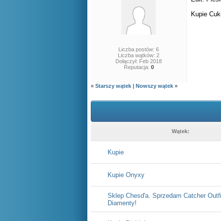
Kupie Cuk
Liczba postów: 6
Liczba wątków: 2
Dołączył: Feb 2018
Reputacja:
0
«
Starszy wątek
|
Nowszy wątek
»
Wątek:
Kupie
Kupie Onyxy
Sklep Chesd'a. Sprzedam Catcher Outfi
Diamenty!