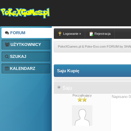
FORUM
Logowanie »
Rejestracja
UŻYTKOWNICY
PokeXGames.pl & Poke-Evo.com FORUM by SH
SZUKAJ
KALENDARZ
Saju Kupię
Saju
Początkujący
Napisano 0