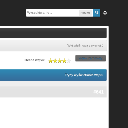
Forums
Wyświetl nową zawartość
Wątek zamknięty
Ocena wątku:
Tryby wyświetlania wątku
#641