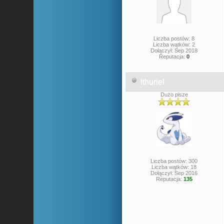
Liczba postów: 8
Liczba wątków: 2
Dołączył: Sep 2018
Reputacja:
0
Ithuriel
Dużo pisze
Liczba postów: 300
Liczba wątków: 18
Dołączył: Sep 2016
Reputacja:
135