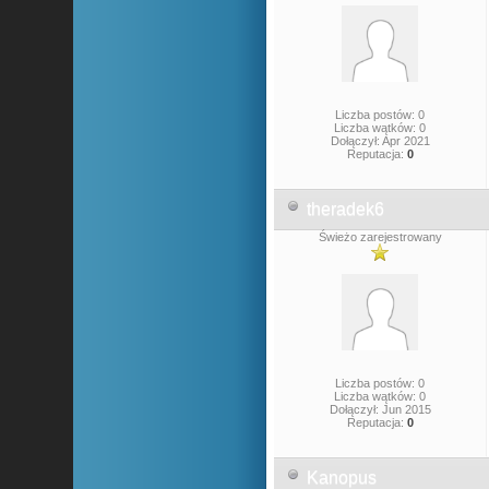
Liczba postów: 0
Liczba wątków: 0
Dołączył: Apr 2021
Reputacja:
0
theradek6
Świeżo zarejestrowany
Liczba postów: 0
Liczba wątków: 0
Dołączył: Jun 2015
Reputacja:
0
Kanopus