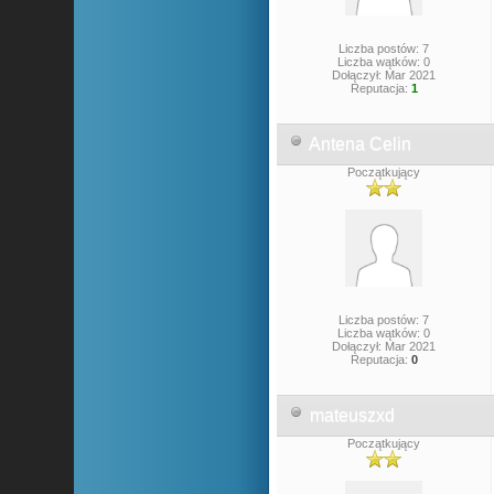
Liczba postów: 7
Liczba wątków: 0
Dołączył: Mar 2021
Reputacja:
1
Antena Celin
Początkujący
Liczba postów: 7
Liczba wątków: 0
Dołączył: Mar 2021
Reputacja:
0
mateuszxd
Początkujący