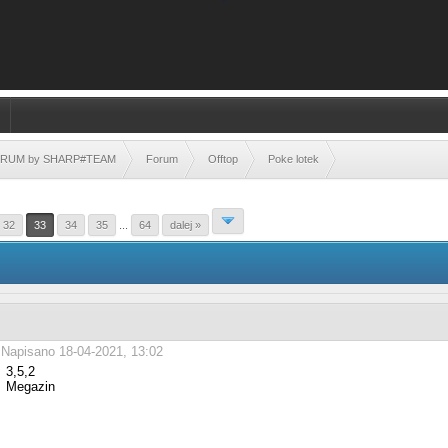
FORUM by SHARP#TEAM
Forum
Offtop
Poke lotek
32
33
34
35
...
64
dalej »
Napisano 18-04-2021, 13:02
3,5,2
Megazin