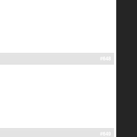
#648
#649