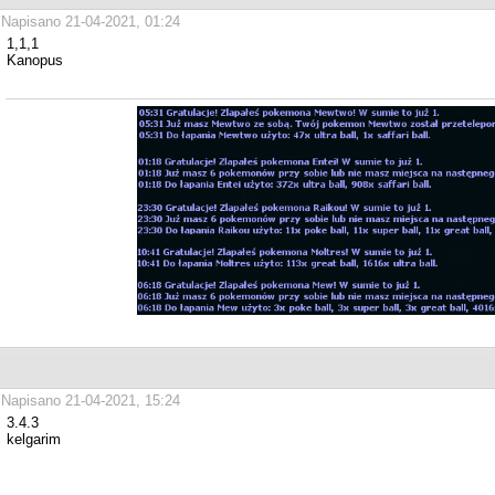
Napisano 21-04-2021, 01:24
1,1,1
Kanopus
Napisano 21-04-2021, 15:24
3.4.3
kelgarim