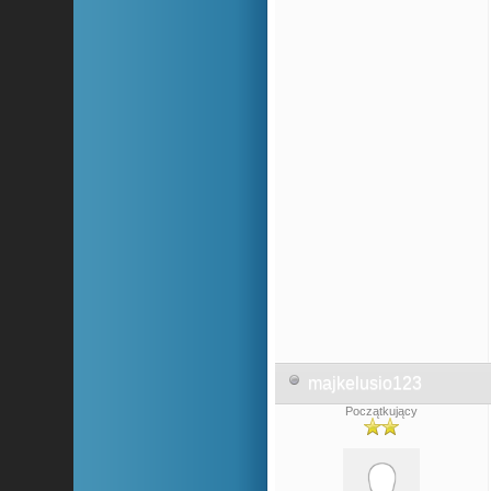
majkelusio123
Początkujący