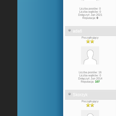
Liczba postów: 0
Liczba wątków: 0
Dołączył: Jan 2021
Reputacja:
0
ada6
Początkujący
Liczba postów: 16
Liczba wątków: 0
Dołączył: Jun 2014
Reputacja:
107
Skorzyk
Początkujący