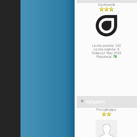
Użytkownik
Liczba postów: 142
Liczba wątków: 8
Dołączył: May 2018
Reputacja:
78
kelgarim
Początkujący