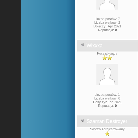
Liczba postów: 7
Liczba wątków: 2
Dołączył: Apr 2021
Reputacja:
0
Wixxxa
Początkujący
Liczba postów: 1
Liczba wątków: 0
Dołączył: Jan 2021
Reputacja:
0
Szaman Destroyer
Świeżo zarejestrowany