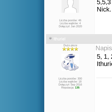
5,5,3
Nick
Liczba postów: 46
Liczba wątków: 4
Dołączył: Jan 2020
Ithuriel
Dużo pisze
Napis
5, 1, 
Ithuri
Liczba postów: 300
Liczba wątków: 18
Dołączył: Sep 2016
Reputacja:
135