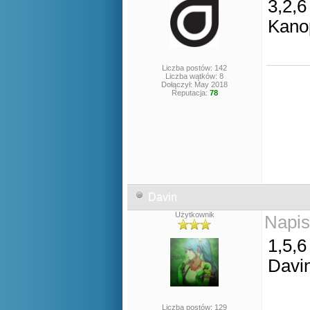
3,2,6
Kano
Liczba postów: 142
Liczba wątków: 8
Dołączył: May 2018
Reputacja:
78
Davin
Użytkownik
Napis
1,5,6
Davi
Liczba postów: 129