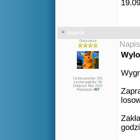
19.09
osadnik
Dużo pisze
Napis
Wylo
Wygr
Liczba postów: 301
Liczba wątków: 36
Dołączył: Mar 2015
Zapra
Reputacja:
457
losow
Zakła
godzi