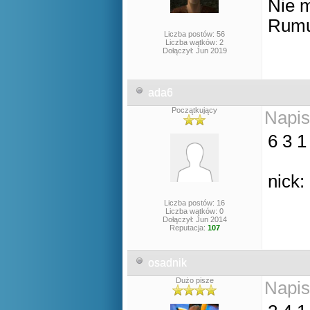
Nie m
Rumu
Liczba postów: 56
Liczba wątków: 2
Dołączył: Jun 2019
ada6
Początkujący
Napis
6 3 1
nick:
Liczba postów: 16
Liczba wątków: 0
Dołączył: Jun 2014
Reputacja:
107
osadnik
Dużo pisze
Napis