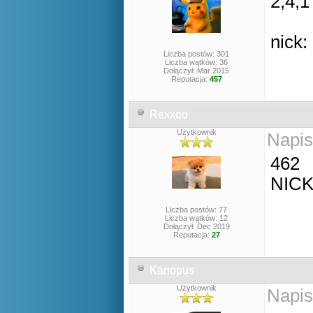
2,4,1
nick:
Liczba postów: 301
Liczba wątków: 36
Dołączył: Mar 2015
Reputacja:
457
Rexxoo
Użytkownik
Napis
462
NICK
Liczba postów: 77
Liczba wątków: 12
Dołączył: Dec 2019
Reputacja:
27
Kanopus
Użytkownik
Napis