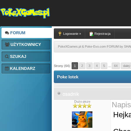
FORUM
Logowanie »
Rejestracja
UŻYTKOWNICY
PokeXGames.pl & Poke-Evo.com FORUM by SH
SZUKAJ
Strony (64):
1
2
3
4
5
...
64
dalej 
KALENDARZ
Poke lotek
osadnik
Dużo pisze
Napis
Hejk