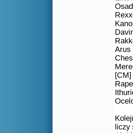
Osadn
Rexxo
Kanop
Davin
Rakke
Arus 
Chesd
Mered
[CM] 
Raper
Ithuri
Ocelo
Kole
liczy