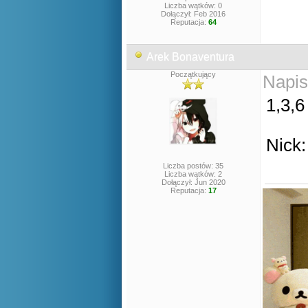
Liczba wątków: 0
Dołączył: Feb 2016
Reputacja:
64
Arek Bonaventura
Początkujący
Napis
1,3,6
Nick:
Liczba postów: 35
Liczba wątków: 2
Dołączył: Jun 2020
Reputacja:
17