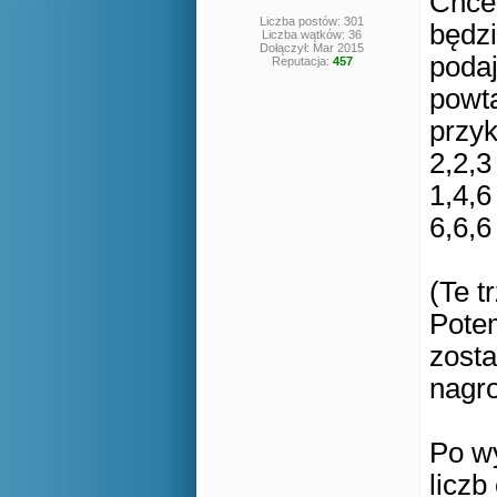
Chce
Liczba postów: 301
będzi
Liczba wątków: 36
Dołączył: Mar 2015
podaj
Reputacja:
457
powt
przyk
2,2,3
1,4,6
6,6,6
(Te t
Potem
zost
nagr
Po w
liczb