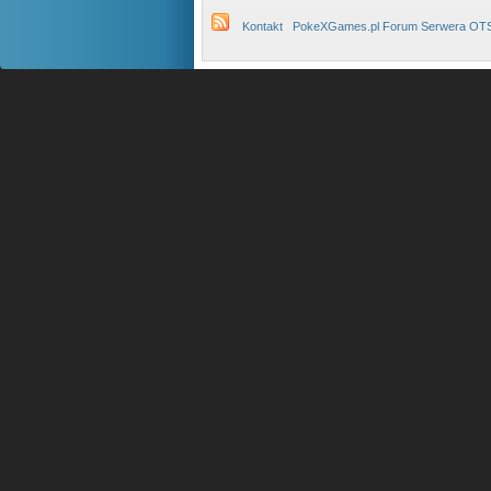
Kontakt
PokeXGames.pl Forum Serwera OT