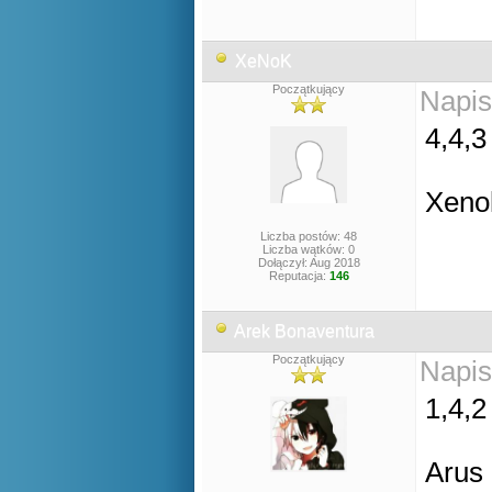
XeNoK
Początkujący
Napis
4,4,3
Xen
Liczba postów: 48
Liczba wątków: 0
Dołączył: Aug 2018
Reputacja:
146
Arek Bonaventura
Początkujący
Napis
1,4,2
Arus 