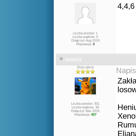
4,4,6
Liczba postów: 1
Liczba wątków: 0
Dołączył: Aug 2019
Reputacja:
0
osadnik
Dużo pisze
Napis
Zakła
losow
Liczba postów: 301
Heniu
Liczba wątków: 36
Dołączył: Mar 2015
Xenok
Reputacja:
457
Rumu
Elian