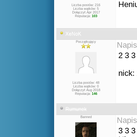
Heni
Liczba postów: 216
Liczba wątków: 5
Dołączył: Apr 2017
Reputacja:
103
XeNoK
Początkujący
Napis
2 3 3
nick
Liczba postów: 48
Liczba wątków: 0
Dołączył: Aug 2018
Reputacja:
146
Rumunek
Banned
Napis
3 3 3