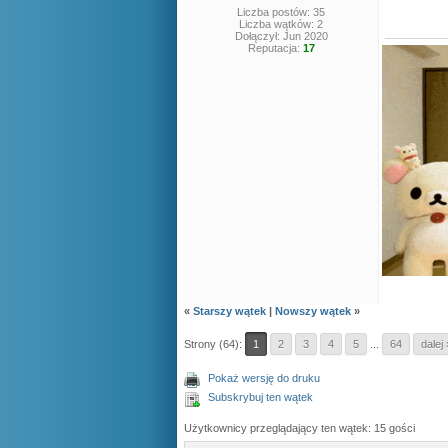
Liczba postów: 35
Liczba wątków: 2
Dołączył: Jun 2020
Reputacja:
17
«
Starszy wątek
|
Nowszy wątek
»
Strony (64):
1
2
3
4
5
...
64
dalej 
Pokaż wersję do druku
Subskrybuj ten wątek
Użytkownicy przeglądający ten wątek: 15 gości