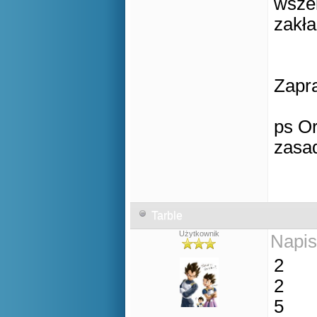
wszel
zakł
Zapr
ps Or
zasad
Tarble
Użytkownik
Napis
2
2
5