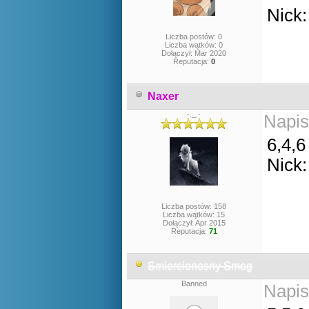
Nick
Liczba postów: 0
Liczba wątków: 0
Dołączył: Mar 2020
Reputacja:
0
Naxer
-._.-
Napis
6,4,6
Nick
Liczba postów: 158
Liczba wątków: 15
Dołączył: Apr 2015
Reputacja:
71
Smiercionosny Smog
Banned
Napis