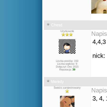
Chesd
Użytkownik
Napis
4,4,3
nick:
Liczba postów: 150
Liczba wątków: 9
Dołączył: Dec 2015
Reputacja:
39
Meredy
Świeżo zarejestrowany
Napis
3, 4, 