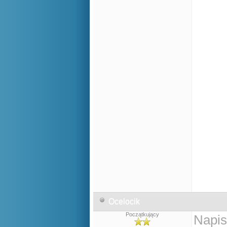
Ocelocik
Początkujący
Napis