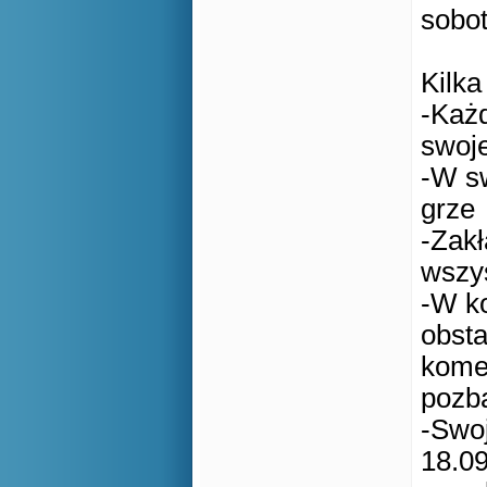
sobot
Kilka
-Każd
swoj
-W s
grze
-Zakł
wszys
-W ko
obst
kome
pozb
-Swo
18.09