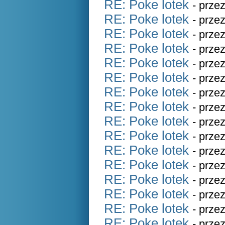
RE: Poke lotek
- prze
RE: Poke lotek
- prze
RE: Poke lotek
- prze
RE: Poke lotek
- prze
RE: Poke lotek
- prze
RE: Poke lotek
- prze
RE: Poke lotek
- prze
RE: Poke lotek
- prze
RE: Poke lotek
- prze
RE: Poke lotek
- prze
RE: Poke lotek
- prze
RE: Poke lotek
- prze
RE: Poke lotek
- prze
RE: Poke lotek
- prze
RE: Poke lotek
- prze
RE: Poke lotek
- prze