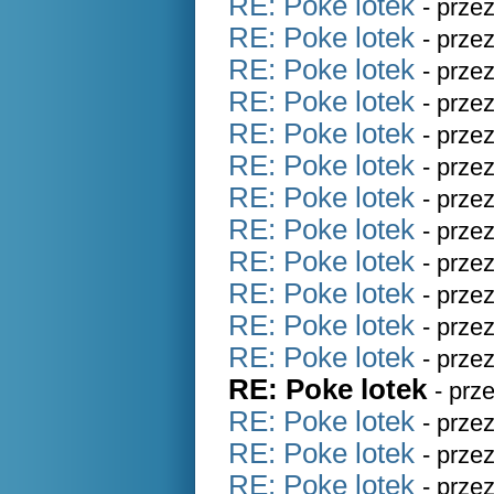
RE: Poke lotek
- prze
RE: Poke lotek
- prze
RE: Poke lotek
- prze
RE: Poke lotek
- prze
RE: Poke lotek
- prze
RE: Poke lotek
- prze
RE: Poke lotek
- prze
RE: Poke lotek
- prze
RE: Poke lotek
- prze
RE: Poke lotek
- prze
RE: Poke lotek
- prze
RE: Poke lotek
- prze
RE: Poke lotek
- prz
RE: Poke lotek
- prze
RE: Poke lotek
- prze
RE: Poke lotek
- prze