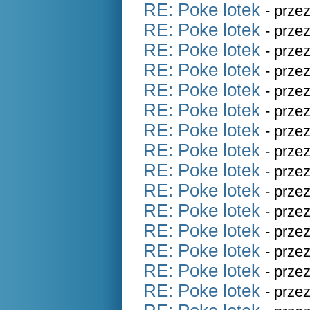
RE: Poke lotek
- prze
RE: Poke lotek
- prze
RE: Poke lotek
- prze
RE: Poke lotek
- prze
RE: Poke lotek
- prze
RE: Poke lotek
- prze
RE: Poke lotek
- prze
RE: Poke lotek
- prze
RE: Poke lotek
- prze
RE: Poke lotek
- prze
RE: Poke lotek
- prze
RE: Poke lotek
- prze
RE: Poke lotek
- prze
RE: Poke lotek
- prze
RE: Poke lotek
- prze