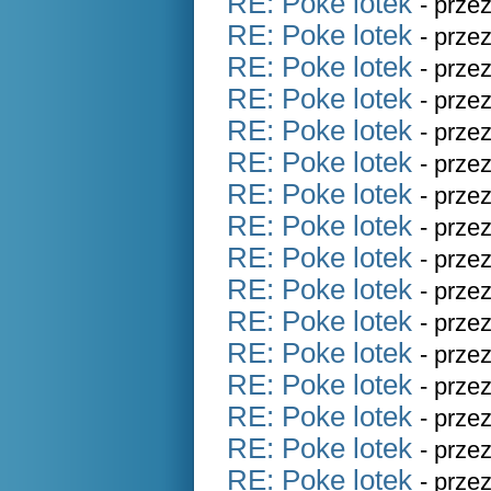
RE: Poke lotek
- prze
RE: Poke lotek
- prze
RE: Poke lotek
- prze
RE: Poke lotek
- prze
RE: Poke lotek
- prze
RE: Poke lotek
- prze
RE: Poke lotek
- prze
RE: Poke lotek
- prze
RE: Poke lotek
- prze
RE: Poke lotek
- prze
RE: Poke lotek
- prze
RE: Poke lotek
- prze
RE: Poke lotek
- prze
RE: Poke lotek
- prze
RE: Poke lotek
- prze
RE: Poke lotek
- prze