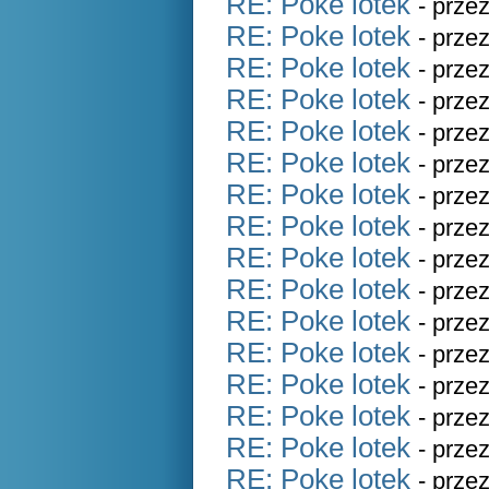
RE: Poke lotek
- prze
RE: Poke lotek
- prze
RE: Poke lotek
- prze
RE: Poke lotek
- prze
RE: Poke lotek
- prze
RE: Poke lotek
- prze
RE: Poke lotek
- prze
RE: Poke lotek
- prze
RE: Poke lotek
- prze
RE: Poke lotek
- prze
RE: Poke lotek
- prze
RE: Poke lotek
- prze
RE: Poke lotek
- prze
RE: Poke lotek
- prze
RE: Poke lotek
- prze
RE: Poke lotek
- prze