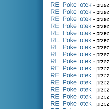
RE: Poke lotek
- prze
RE: Poke lotek
- prze
RE: Poke lotek
- prze
RE: Poke lotek
- prze
RE: Poke lotek
- prze
RE: Poke lotek
- prze
RE: Poke lotek
- prze
RE: Poke lotek
- prze
RE: Poke lotek
- prze
RE: Poke lotek
- prze
RE: Poke lotek
- prze
RE: Poke lotek
- prze
RE: Poke lotek
- prze
RE: Poke lotek
- prze
RE: Poke lotek
- prze