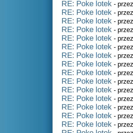
RE: Poke lotek
- prze
RE: Poke lotek
- prze
RE: Poke lotek
- prze
RE: Poke lotek
- prze
RE: Poke lotek
- prze
RE: Poke lotek
- prze
RE: Poke lotek
- prze
RE: Poke lotek
- prze
RE: Poke lotek
- prze
RE: Poke lotek
- prze
RE: Poke lotek
- prze
RE: Poke lotek
- prze
RE: Poke lotek
- prze
RE: Poke lotek
- prze
RE: Poke lotek
- prze
RE: Poke lotek