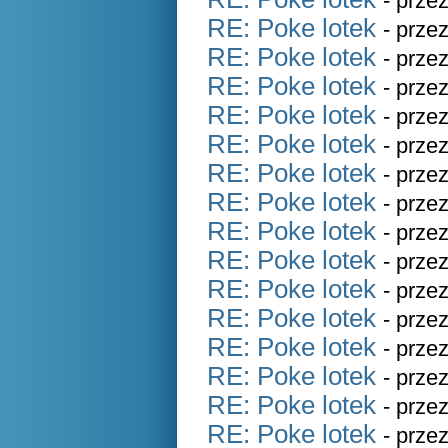
- prze
RE: Poke lotek
- prze
RE: Poke lotek
- prze
RE: Poke lotek
- prze
RE: Poke lotek
- prze
RE: Poke lotek
- prze
RE: Poke lotek
- prze
RE: Poke lotek
- prze
RE: Poke lotek
- prze
RE: Poke lotek
- prze
RE: Poke lotek
- prze
RE: Poke lotek
- prze
RE: Poke lotek
- prze
RE: Poke lotek
- prze
RE: Poke lotek
- prze
RE: Poke lotek
- prze