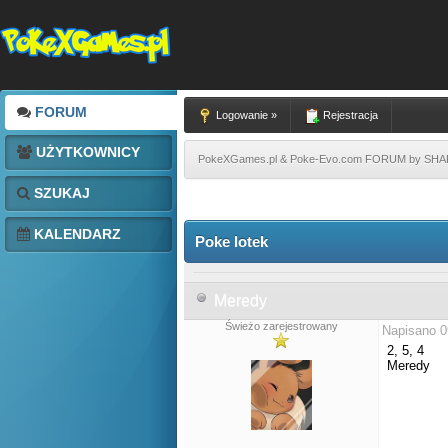
FORUM
Logowanie »
Rejestracja
UŻYTKOWNICY
PokeXGames.pl & Poke-Evo.com FORUM by SH
SZUKAJ
KALENDARZ
Poke lotek
Meredy
Świeżo zarejestrowany
Napisano 0
2, 5, 4
Meredy