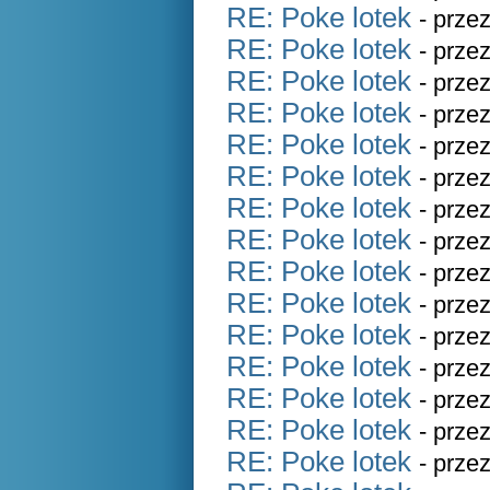
RE: Poke lotek
- prze
RE: Poke lotek
- prze
RE: Poke lotek
- prze
RE: Poke lotek
- prze
RE: Poke lotek
- prze
RE: Poke lotek
- prze
RE: Poke lotek
- prze
RE: Poke lotek
- prze
RE: Poke lotek
- prze
RE: Poke lotek
- prze
RE: Poke lotek
- prze
RE: Poke lotek
- prze
RE: Poke lotek
- prze
RE: Poke lotek
- prze
RE: Poke lotek
- prze