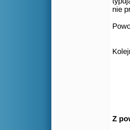
typuj
nie p
Powo
Kole
Z po