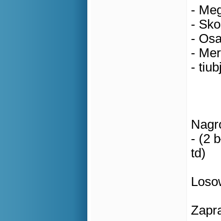
- Meg
- Sko
- Osa
- Mer
- tiub
Nagro
- (2 
td)
Losow
Zapr