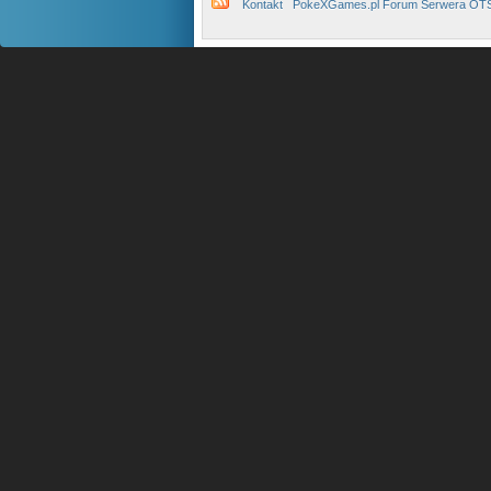
Kontakt
PokeXGames.pl Forum Serwera OT