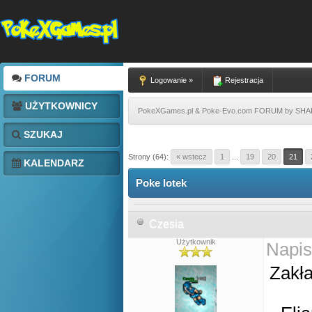
FORUM
Logowanie »
Rejestracja
UŻYTKOWNICY
PokeXGames.pl & Poke-Evo.com FORUM by SH
SZUKAJ
Strony (64):
« wstecz
1
...
19
20
21
KALENDARZ
Poke lotek
Czesia
Użytkownik
Napis
Zakła