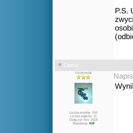
P.S. 
zwyci
osobi
(odbi
Czesia
Użytkownik
Napis
Wynik
Liczba postów: 150
Liczba wątków: 11
Dołączył: Nov 2018
Reputacja:
428