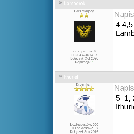
Lamberek
Początkujący
Napis
4,4,5
Lamb
Liczba postów: 10
Liczba wątków: 0
Dołączył: Oct 2020
Reputacja:
3
Ithuriel
Dużo pisze
Napis
5, 1, 
Ithuri
Liczba postów: 300
Liczba wątków: 18
Dołączył: Sep 2016