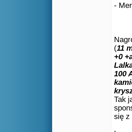
- Mer
Nagro
(
11 m
+0 +
Lalk
100 
kami
krys
Tak j
spons
się z