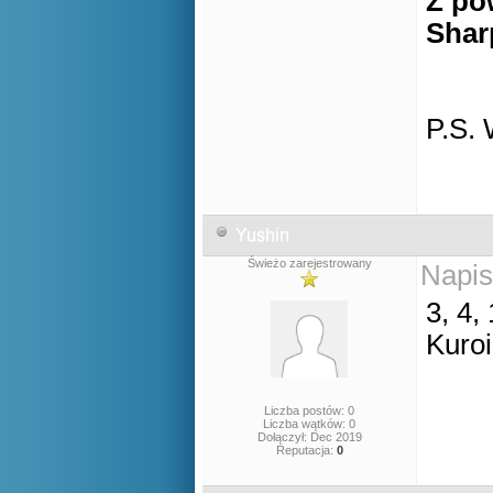
Z po
Shar
P.S.
Yushin
Świeżo zarejestrowany
Napis
3, 4, 
Kuroi
Liczba postów: 0
Liczba wątków: 0
Dołączył: Dec 2019
Reputacja:
0