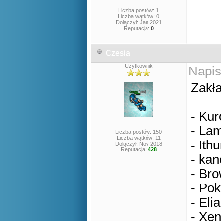
Liczba postów: 1
Liczba wątków: 0
Dołączył: Jan 2021
Reputacja:
0
Czesia
Użytkownik
Napis
Zakła
- Kur
- Lam
Liczba postów: 150
Liczba wątków: 11
- Ithu
Dołączył: Nov 2018
Reputacja:
428
- kan
- Bro
- Pok
- Eli
- Xen