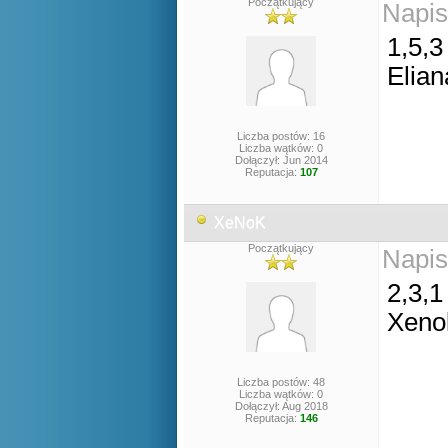
Początkujący
Napis
1,5,3
Elian
Liczba postów: 16
Liczba wątków: 0
Dołączył: Jun 2014
Reputacja:
107
XeNoK
Początkujący
Napis
2,3,1
Xeno
Liczba postów: 48
Liczba wątków: 0
Dołączył: Aug 2018
Reputacja:
146