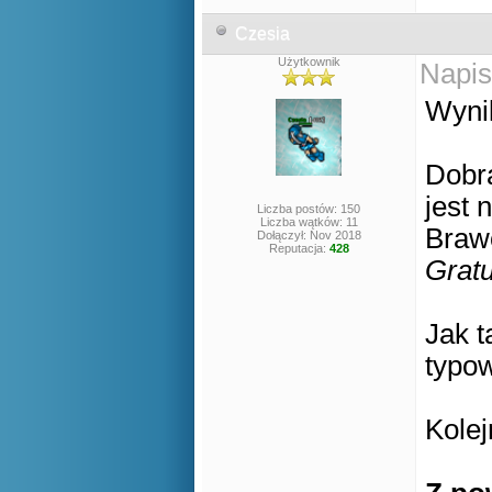
Czesia
Użytkownik
Napis
Wynik
Dobr
jest 
Liczba postów: 150
Liczba wątków: 11
Braw
Dołączył: Nov 2018
Reputacja:
428
Gratu
Jak t
typow
Kole