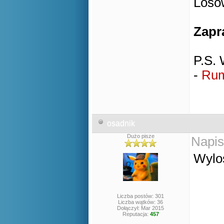
Losow
Zapr
P.S. 
-
Rum
osadnik
Dużo pisze
Napis
Wylos
Liczba postów: 301
Liczba wątków: 36
Dołączył: Mar 2015
Reputacja:
457