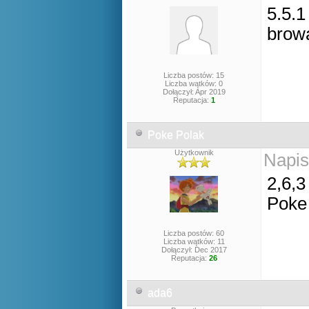
5.5.1
brow
Liczba postów: 15
Liczba wątków: 0
Dołączył: Apr 2019
Reputacja:
1
Poke Polak
Użytkownik
Napis
2,6,3
Poke
Liczba postów: 60
Liczba wątków: 11
Dołączył: Dec 2017
Reputacja:
26
ada6