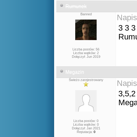
Rumunek
Banned
Napis
3 3 3
Rumu
Liczba postów: 56
Liczba wątków: 2
Dołączył: Jun 2019
Megazin
Świeżo zarejestrowany
Napis
3,5,2
Mega
Liczba postów: 0
Liczba wątków: 0
Dołączył: Jan 2021
Reputacja:
0