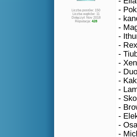
- Eli
- Pok
Liczba postów: 150
Liczba wątków: 11
- kan
Dołączył: Nov 2018
Reputacja:
428
- Mag
- Ithu
- Rex
- Tiu
- Xen
- Duo
- Kak
- Lam
- Sko
- Bro
- Ele
- Osa
- Mic