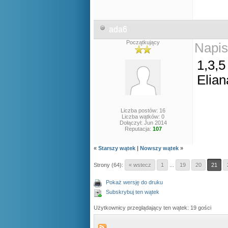
ada6
Początkujący
Napis
1,3,5
Elian
Liczba postów: 16
Liczba wątków: 0
Dołączył: Jun 2014
Reputacja:
107
«
Starszy wątek
|
Nowszy wątek
»
Strony (64):
« wstecz
1
...
19
20
21
Pokaż wersję do druku
Subskrybuj ten wątek
Użytkownicy przeglądający ten wątek: 19 gości