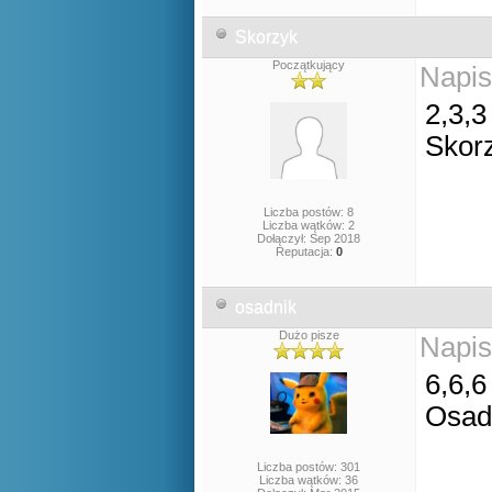
Skorzyk
Początkujący
Napis
2,3,3
Skor
Liczba postów: 8
Liczba wątków: 2
Dołączył: Sep 2018
Reputacja:
0
osadnik
Dużo pisze
Napis
6,6,6
Osad
Liczba postów: 301
Liczba wątków: 36