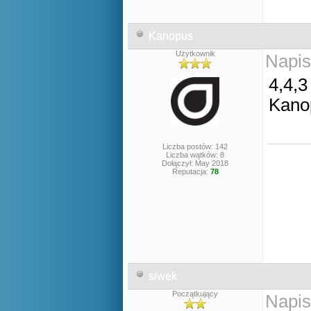
Kanopus
Użytkownik
Napis
4,4,3
Kano
Liczba postów: 142
Liczba wątków: 8
Dołączył: May 2018
Reputacja:
78
siwek
Początkujący
Napis