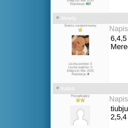
Dołączył: Mar 2015
Reputacja:
457
Meredy
Świeżo zarejestrowany
Napis
6,4,5
Mere
Liczba postów: 0
Liczba wątków: 0
Dołączył: Mar 2020
Reputacja:
0
tiubjub
Początkujący
Napis
tiubj
2,5,4