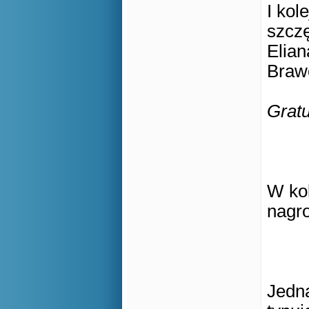
I kol
szczę
Elian
Braw
Gratu
W ko
nagr
Jedna