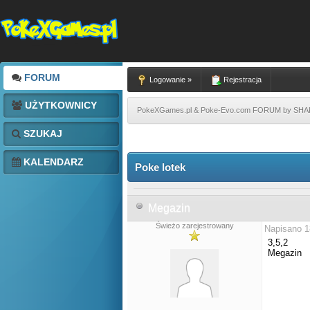
FORUM
Logowanie »
Rejestracja
UŻYTKOWNICY
PokeXGames.pl & Poke-Evo.com FORUM by SH
SZUKAJ
KALENDARZ
Poke lotek
Megazin
Świeżo zarejestrowany
Napisano 1
3,5,2
Megazin