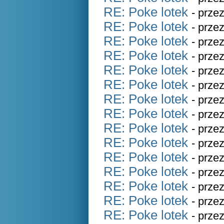
RE: Poke lotek
- prze
RE: Poke lotek
- prze
RE: Poke lotek
- prze
RE: Poke lotek
- prze
RE: Poke lotek
- prze
RE: Poke lotek
- prze
RE: Poke lotek
- prze
RE: Poke lotek
- prze
RE: Poke lotek
- prze
RE: Poke lotek
- prze
RE: Poke lotek
- prze
RE: Poke lotek
- prze
RE: Poke lotek
- prze
RE: Poke lotek
- prze
RE: Poke lotek
- prze