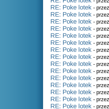
RE: Poke lotek
- prze
RE: Poke lotek
- prze
RE: Poke lotek
- prze
RE: Poke lotek
- prze
RE: Poke lotek
- prze
RE: Poke lotek
- prze
RE: Poke lotek
- prze
RE: Poke lotek
- prze
RE: Poke lotek
- prze
RE: Poke lotek
- prze
RE: Poke lotek
- prze
RE: Poke lotek
- prze
RE: Poke lotek
- prze
RE: Poke lotek
- prze
RE: Poke lotek
- prze
RE: Poke lotek
- prze