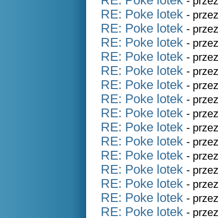
RE: Poke lotek
- prze
RE: Poke lotek
- prze
RE: Poke lotek
- prze
RE: Poke lotek
- prze
RE: Poke lotek
- prze
RE: Poke lotek
- prze
RE: Poke lotek
- prze
RE: Poke lotek
- prze
RE: Poke lotek
- prze
RE: Poke lotek
- prze
RE: Poke lotek
- prze
RE: Poke lotek
- prze
RE: Poke lotek
- prze
RE: Poke lotek
- prze
RE: Poke lotek
- prze
RE: Poke lotek
- prze