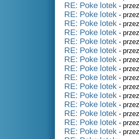
RE: Poke lotek
- prze
RE: Poke lotek
- prze
RE: Poke lotek
- prze
RE: Poke lotek
- prze
RE: Poke lotek
- prze
RE: Poke lotek
- prze
RE: Poke lotek
- prze
RE: Poke lotek
- prze
RE: Poke lotek
- prze
RE: Poke lotek
- prze
RE: Poke lotek
- prze
RE: Poke lotek
- prze
RE: Poke lotek
- prze
RE: Poke lotek
- prze
RE: Poke lotek
- prze