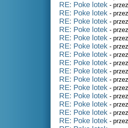
RE: Poke lotek
- prze
RE: Poke lotek
- prze
RE: Poke lotek
- prze
RE: Poke lotek
- prze
RE: Poke lotek
- prze
RE: Poke lotek
- prze
RE: Poke lotek
- prze
RE: Poke lotek
- prze
RE: Poke lotek
- prze
RE: Poke lotek
- prze
RE: Poke lotek
- prze
RE: Poke lotek
- prze
RE: Poke lotek
- prze
RE: Poke lotek
- prze
RE: Poke lotek
- prze