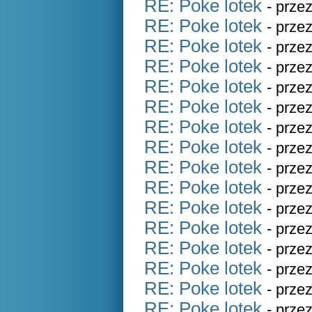
RE: Poke lotek
- prze
RE: Poke lotek
- prze
RE: Poke lotek
- prze
RE: Poke lotek
- prze
RE: Poke lotek
- prze
RE: Poke lotek
- prze
RE: Poke lotek
- prze
RE: Poke lotek
- prze
RE: Poke lotek
- prze
RE: Poke lotek
- prze
RE: Poke lotek
- prze
RE: Poke lotek
- prze
RE: Poke lotek
- prze
RE: Poke lotek
- prze
RE: Poke lotek
- prze
RE: Poke lotek
- prze