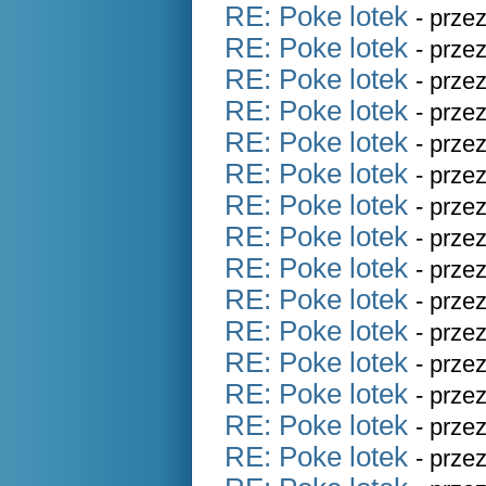
RE: Poke lotek
- prze
RE: Poke lotek
- prze
RE: Poke lotek
- prze
RE: Poke lotek
- prze
RE: Poke lotek
- prze
RE: Poke lotek
- prze
RE: Poke lotek
- prze
RE: Poke lotek
- prze
RE: Poke lotek
- prze
RE: Poke lotek
- prze
RE: Poke lotek
- prze
RE: Poke lotek
- prze
RE: Poke lotek
- prze
RE: Poke lotek
- prze
RE: Poke lotek
- prze