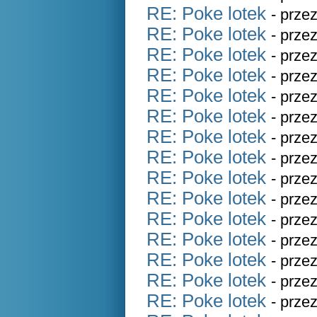
RE: Poke lotek
- prze
RE: Poke lotek
- prze
RE: Poke lotek
- prze
RE: Poke lotek
- prze
RE: Poke lotek
- prze
RE: Poke lotek
- prze
RE: Poke lotek
- prze
RE: Poke lotek
- prze
RE: Poke lotek
- prze
RE: Poke lotek
- prze
RE: Poke lotek
- prze
RE: Poke lotek
- prze
RE: Poke lotek
- prze
RE: Poke lotek
- prze
RE: Poke lotek
- prze