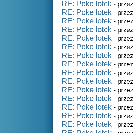
RE: Poke lotek
- prze
RE: Poke lotek
- prze
RE: Poke lotek
- prze
RE: Poke lotek
- prze
RE: Poke lotek
- prze
RE: Poke lotek
- prze
RE: Poke lotek
- prze
RE: Poke lotek
- prze
RE: Poke lotek
- prze
RE: Poke lotek
- prze
RE: Poke lotek
- prze
RE: Poke lotek
- prze
RE: Poke lotek
- prze
RE: Poke lotek
- prze
RE: Poke lotek
- prze
RE: Poke lotek