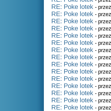
RE: Poke lotek
- prze
RE: Poke lotek
- prze
RE: Poke lotek
- prze
RE: Poke lotek
- prze
RE: Poke lotek
- prze
RE: Poke lotek
- prze
RE: Poke lotek
- prze
RE: Poke lotek
- prze
RE: Poke lotek
- prze
RE: Poke lotek
- prze
RE: Poke lotek
- prze
RE: Poke lotek
- prze
RE: Poke lotek
- prze
RE: Poke lotek
- prze
RE: Poke lotek
- prze