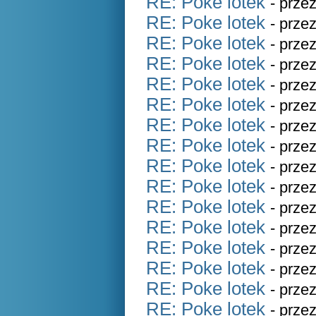
RE: Poke lotek
- prze
RE: Poke lotek
- prze
RE: Poke lotek
- prze
RE: Poke lotek
- prze
RE: Poke lotek
- prze
RE: Poke lotek
- prze
RE: Poke lotek
- prze
RE: Poke lotek
- prze
RE: Poke lotek
- prze
RE: Poke lotek
- prze
RE: Poke lotek
- prze
RE: Poke lotek
- prze
RE: Poke lotek
- prze
RE: Poke lotek
- prze
RE: Poke lotek
- prze
RE: Poke lotek
- prze