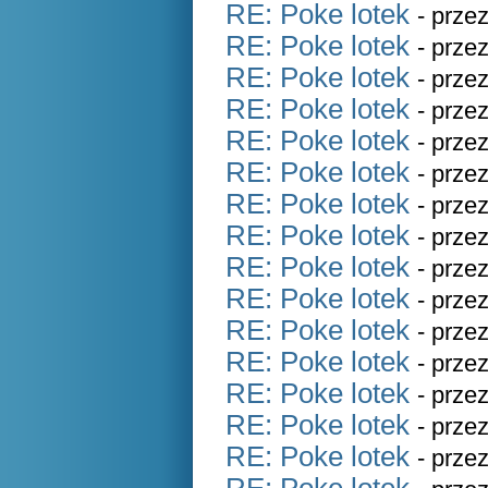
RE: Poke lotek
- prze
RE: Poke lotek
- prze
RE: Poke lotek
- prze
RE: Poke lotek
- prze
RE: Poke lotek
- prze
RE: Poke lotek
- prze
RE: Poke lotek
- prze
RE: Poke lotek
- prze
RE: Poke lotek
- prze
RE: Poke lotek
- prze
RE: Poke lotek
- prze
RE: Poke lotek
- prze
RE: Poke lotek
- prze
RE: Poke lotek
- prze
RE: Poke lotek
- prze