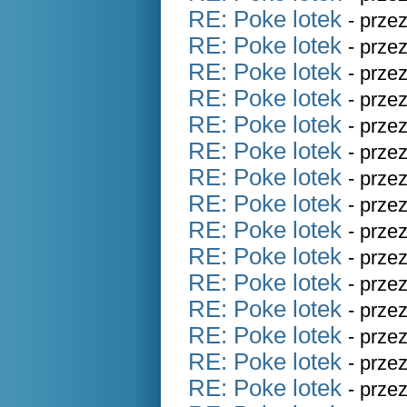
RE: Poke lotek
- prze
RE: Poke lotek
- prze
RE: Poke lotek
- prze
RE: Poke lotek
- prze
RE: Poke lotek
- prze
RE: Poke lotek
- prze
RE: Poke lotek
- prze
RE: Poke lotek
- prze
RE: Poke lotek
- prze
RE: Poke lotek
- prze
RE: Poke lotek
- prze
RE: Poke lotek
- prze
RE: Poke lotek
- prze
RE: Poke lotek
- prze
RE: Poke lotek
- prze