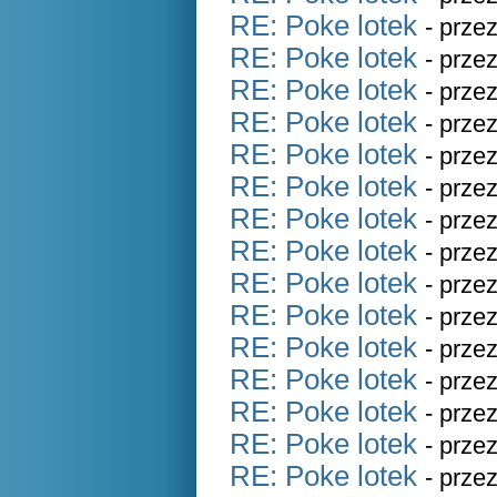
RE: Poke lotek
- prze
RE: Poke lotek
- prze
RE: Poke lotek
- prze
RE: Poke lotek
- prze
RE: Poke lotek
- prze
RE: Poke lotek
- prze
RE: Poke lotek
- prze
RE: Poke lotek
- prze
RE: Poke lotek
- prze
RE: Poke lotek
- prze
RE: Poke lotek
- prze
RE: Poke lotek
- prze
RE: Poke lotek
- prze
RE: Poke lotek
- prze
RE: Poke lotek
- prze