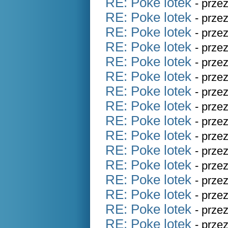
RE: Poke lotek
- prze
RE: Poke lotek
- prze
RE: Poke lotek
- prze
RE: Poke lotek
- prze
RE: Poke lotek
- prze
RE: Poke lotek
- prze
RE: Poke lotek
- prze
RE: Poke lotek
- prze
RE: Poke lotek
- prze
RE: Poke lotek
- prze
RE: Poke lotek
- prze
RE: Poke lotek
- prze
RE: Poke lotek
- prze
RE: Poke lotek
- prze
RE: Poke lotek
- prze
RE: Poke lotek
- prze