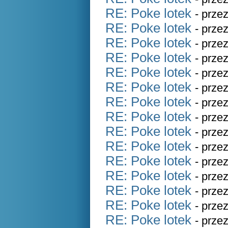
RE: Poke lotek
- prze
RE: Poke lotek
- prze
RE: Poke lotek
- prze
RE: Poke lotek
- prze
RE: Poke lotek
- prze
RE: Poke lotek
- prze
RE: Poke lotek
- prze
RE: Poke lotek
- prze
RE: Poke lotek
- prze
RE: Poke lotek
- prze
RE: Poke lotek
- prze
RE: Poke lotek
- prze
RE: Poke lotek
- prze
RE: Poke lotek
- prze
RE: Poke lotek
- prze