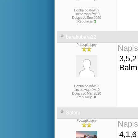
Liczba postów: 2
Liczba wątków: 0
Dołączył: Sep 2020
Reputacja:
2
barakubara22
Początkujący
Napis
3,5,2
Balm
Liczba postów: 2
Liczba wątków: 0
Dołączył: Mar 2020
Reputacja:
0
Satoru
Początkujący
Napis
4,1,6