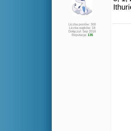
Ithuri
Liczba postów: 300
Liczba wątków: 18
Dołączył: Sep 2016
Reputacja:
135