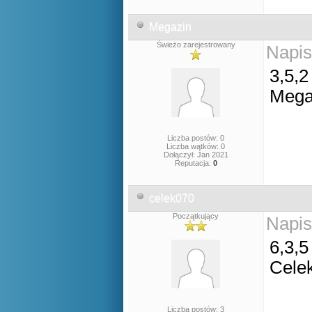
Megazin
Świeżo zarejestrowany
Napis
3,5,2
Mega
Liczba postów: 0
Liczba wątków: 0
Dołączył: Jan 2021
Reputacja:
0
celek070
Początkujący
Napis
6,3,5
Cele
Liczba postów: 3