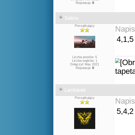
Reputacja:
0
Satoru
Początkujący
Napis
4,1,5
Liczba postów: 5
Liczba wątków: 1
Dołączył: May 2021
Reputacja:
0
Lamberek
Początkujący
Napis
5,4,