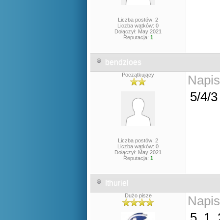
Liczba postów: 2
Liczba wątków: 0
Dołączył: May 2021
Reputacja:
1
bendzioes
Początkujący
Napis
5/4/3
Liczba postów: 2
Liczba wątków: 0
Dołączył: May 2021
Reputacja:
1
Ithuriel
Dużo pisze
Napis
5, 1, 