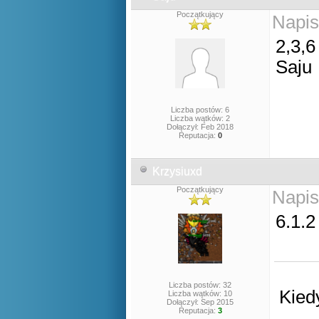
Początkujący
Napis
2,3,6
Saju
Liczba postów: 6
Liczba wątków: 2
Dołączył: Feb 2018
Reputacja:
0
Krzysiuxd
Początkujący
Napis
6.1.2
Liczba postów: 32
Kied
Liczba wątków: 10
Dołączył: Sep 2015
Reputacja:
3