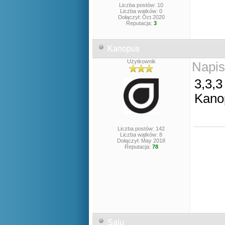
Liczba postów: 10
Liczba wątków: 0
Dołączył: Oct 2020
Reputacja:
3
Kanopus
Użytkownik
Napis
3,3,3
Kano
Liczba postów: 142
Liczba wątków: 8
Dołączył: May 2018
Reputacja:
78
Saju