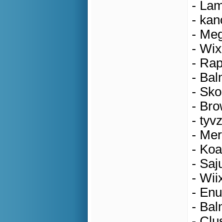
- Lam
- kan
- Meg
- Wix
- Rap
- Bal
- Sko
- Bro
- tyv
- Mer
- Koa
- Saj
- Wii
- Enu
- Bal
- Clu