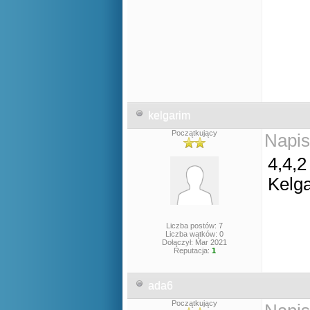
kelgarim
Początkujący
Napis
4,4,2
Kelg
Liczba postów: 7
Liczba wątków: 0
Dołączył: Mar 2021
Reputacja:
1
ada6
Początkujący