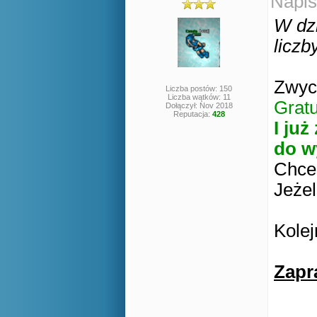
Napis
W dz
liczby
Zwyci
Liczba postów: 150
Liczba wątków: 11
Gratu
Dołączył: Nov 2018
Reputacja:
428
I już
do w
Chce
Jeżel
Kolej
Zapr