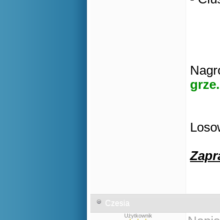
Nagro
grze.
Losow
Zapr
Czesia
Użytkownik