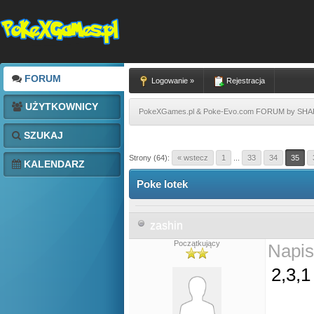
FORUM
Logowanie »
Rejestracja
UŻYTKOWNICY
PokeXGames.pl & Poke-Evo.com FORUM by SH
SZUKAJ
Strony (64):
« wstecz
1
...
33
34
35
KALENDARZ
Poke lotek
zashin
Początkujący
Napis
2,3,1