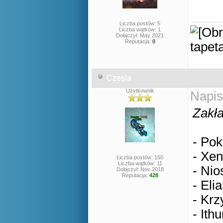
Liczba postów: 5
Liczba wątków: 1
Dołączył: May 2021
Reputacja:
0
Czesia
Użytkownik
Napis
Zakła
- Pok
- Xen
Liczba postów: 150
Liczba wątków: 11
- Nio
Dołączył: Nov 2018
Reputacja:
428
- Eli
- Krz
- Ithu