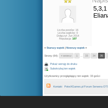
Napis
5,3,1
Elian
Liczba postów: 16
Liczba wątków: 0
Dołączył: Jun 2014
Reputacja:
107
«
Starszy wątek
|
Nowszy wątek
»
Strony (64):
« wstecz
1
...
33
34
35
Pokaż wersję do druku
Subskrybuj ten wątek
Użytkownicy przeglądający ten wątek: 33 gości
Kontakt
PokeXGames.pl Forum Serwera OT