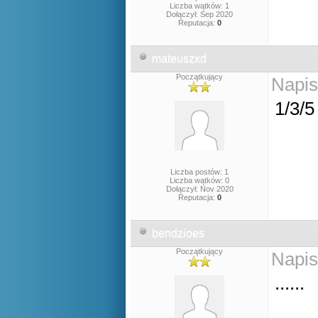
Liczba wątków: 1
Dołączył: Sep 2020
Reputacja:
0
mateuszxd
Początkujący
Napis
1/3/5
Liczba postów: 1
Liczba wątków: 0
Dołączył: Nov 2020
Reputacja:
0
bendzioes
Początkujący
Napis
......