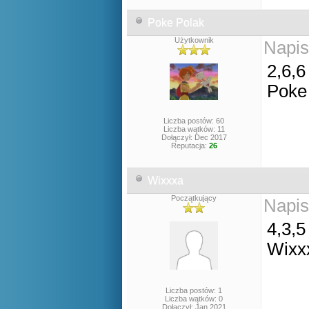
Poke Polak
Użytkownik
Napis
2,6,6
Poke
Liczba postów: 60
Liczba wątków: 11
Dołączył: Dec 2017
Reputacja:
26
Wixxxa
Początkujący
Napis
4,3,5
Wixx
Liczba postów: 1
Liczba wątków: 0
Dołączył: Jan 2021