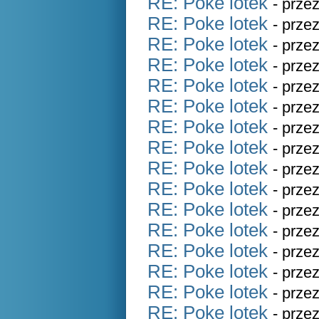
RE: Poke lotek
- prze
RE: Poke lotek
- prze
RE: Poke lotek
- prze
RE: Poke lotek
- prze
RE: Poke lotek
- prze
RE: Poke lotek
- prze
RE: Poke lotek
- prze
RE: Poke lotek
- prze
RE: Poke lotek
- prze
RE: Poke lotek
- prze
RE: Poke lotek
- prze
RE: Poke lotek
- prze
RE: Poke lotek
- prze
RE: Poke lotek
- prze
RE: Poke lotek
- prze
RE: Poke lotek
- prze