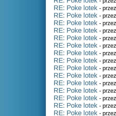
RE: Poke lotek
- prze
RE: Poke lotek
- prze
RE: Poke lotek
- prze
RE: Poke lotek
- prze
RE: Poke lotek
- prze
RE: Poke lotek
- prze
RE: Poke lotek
- prze
RE: Poke lotek
- prze
RE: Poke lotek
- prze
RE: Poke lotek
- prze
RE: Poke lotek
- prze
RE: Poke lotek
- prze
RE: Poke lotek
- prze
RE: Poke lotek
- prze
RE: Poke lotek
- prze
RE: Poke lotek
- prze