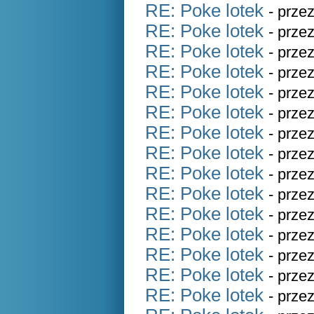
RE: Poke lotek
- prze
RE: Poke lotek
- prze
RE: Poke lotek
- prze
RE: Poke lotek
- prze
RE: Poke lotek
- prze
RE: Poke lotek
- prze
RE: Poke lotek
- prze
RE: Poke lotek
- prze
RE: Poke lotek
- prze
RE: Poke lotek
- prze
RE: Poke lotek
- prze
RE: Poke lotek
- prze
RE: Poke lotek
- prze
RE: Poke lotek
- prze
RE: Poke lotek
- prze