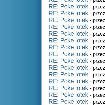
RE: Poke lotek
- prze
RE: Poke lotek
- prze
RE: Poke lotek
- prze
RE: Poke lotek
- prze
RE: Poke lotek
- prze
RE: Poke lotek
- prze
RE: Poke lotek
- prze
RE: Poke lotek
- prze
RE: Poke lotek
- prze
RE: Poke lotek
- prze
RE: Poke lotek
- prze
RE: Poke lotek
- prze
RE: Poke lotek
- prze
RE: Poke lotek
- prze
RE: Poke lotek
- prze