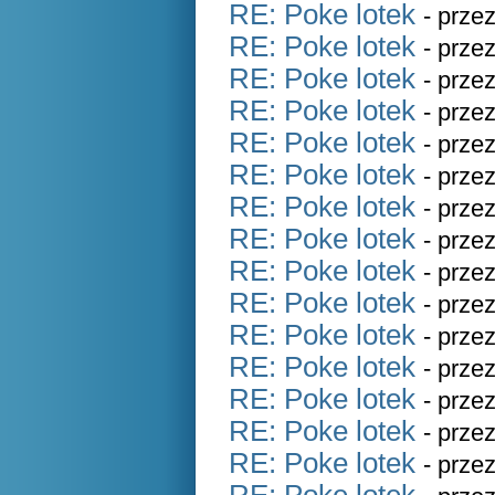
RE: Poke lotek
- prze
RE: Poke lotek
- prze
RE: Poke lotek
- prze
RE: Poke lotek
- prze
RE: Poke lotek
- prze
RE: Poke lotek
- prze
RE: Poke lotek
- prze
RE: Poke lotek
- prze
RE: Poke lotek
- prze
RE: Poke lotek
- prze
RE: Poke lotek
- prze
RE: Poke lotek
- prze
RE: Poke lotek
- prze
RE: Poke lotek
- prze
RE: Poke lotek
- prze