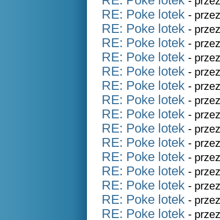
RE: Poke lotek
- prze
RE: Poke lotek
- prze
RE: Poke lotek
- prze
RE: Poke lotek
- prze
RE: Poke lotek
- prze
RE: Poke lotek
- prze
RE: Poke lotek
- prze
RE: Poke lotek
- prze
RE: Poke lotek
- prze
RE: Poke lotek
- prze
RE: Poke lotek
- prze
RE: Poke lotek
- prze
RE: Poke lotek
- prze
RE: Poke lotek
- prze
RE: Poke lotek
- prze
RE: Poke lotek
- prze