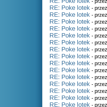
RE: Poke lotek
- prze
RE: Poke lotek
- prze
RE: Poke lotek
- prze
RE: Poke lotek
- prze
RE: Poke lotek
- prze
RE: Poke lotek
- prze
RE: Poke lotek
- prze
RE: Poke lotek
- prze
RE: Poke lotek
- prze
RE: Poke lotek
- prze
RE: Poke lotek
- prze
RE: Poke lotek
- prze
RE: Poke lotek
- prze
RE: Poke lotek
- prze
RE: Poke lotek
- prze
RE: Poke lotek
- prze