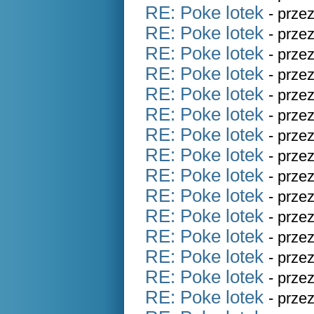
RE: Poke lotek
- prze
RE: Poke lotek
- prze
RE: Poke lotek
- prze
RE: Poke lotek
- prze
RE: Poke lotek
- prze
RE: Poke lotek
- prze
RE: Poke lotek
- prze
RE: Poke lotek
- prze
RE: Poke lotek
- prze
RE: Poke lotek
- prze
RE: Poke lotek
- prze
RE: Poke lotek
- prze
RE: Poke lotek
- prze
RE: Poke lotek
- prze
RE: Poke lotek
- prze