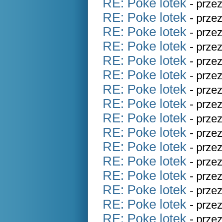
RE: Poke lotek
- prze
RE: Poke lotek
- prze
RE: Poke lotek
- prze
RE: Poke lotek
- prze
RE: Poke lotek
- prze
RE: Poke lotek
- prze
RE: Poke lotek
- prze
RE: Poke lotek
- prze
RE: Poke lotek
- prze
RE: Poke lotek
- prze
RE: Poke lotek
- prze
RE: Poke lotek
- prze
RE: Poke lotek
- prze
RE: Poke lotek
- prze
RE: Poke lotek
- prze
RE: Poke lotek
- prze