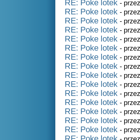
RE: Poke lotek
- prze
RE: Poke lotek
- prze
RE: Poke lotek
- prze
RE: Poke lotek
- prze
RE: Poke lotek
- prze
RE: Poke lotek
- prze
RE: Poke lotek
- prze
RE: Poke lotek
- prze
RE: Poke lotek
- prze
RE: Poke lotek
- prze
RE: Poke lotek
- prze
RE: Poke lotek
- prze
RE: Poke lotek
- prze
RE: Poke lotek
- prze
RE: Poke lotek
- prze
RE: Poke lotek
- prze