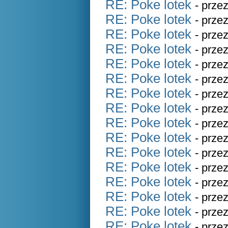
RE: Poke lotek
- prze
RE: Poke lotek
- prze
RE: Poke lotek
- prze
RE: Poke lotek
- prze
RE: Poke lotek
- prze
RE: Poke lotek
- prze
RE: Poke lotek
- prze
RE: Poke lotek
- prze
RE: Poke lotek
- prze
RE: Poke lotek
- prze
RE: Poke lotek
- prze
RE: Poke lotek
- prze
RE: Poke lotek
- prze
RE: Poke lotek
- prze
RE: Poke lotek
- prze
RE: Poke lotek
- prze