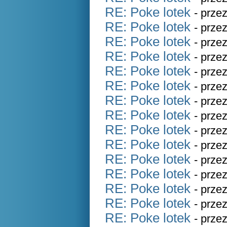
RE: Poke lotek
- prze
RE: Poke lotek
- prze
RE: Poke lotek
- prze
RE: Poke lotek
- prze
RE: Poke lotek
- prze
RE: Poke lotek
- prze
RE: Poke lotek
- prze
RE: Poke lotek
- prze
RE: Poke lotek
- prze
RE: Poke lotek
- prze
RE: Poke lotek
- prze
RE: Poke lotek
- prze
RE: Poke lotek
- prze
RE: Poke lotek
- prze
RE: Poke lotek
- prze