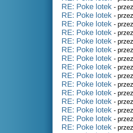
RE: Poke lotek
- prze
RE: Poke lotek
- prze
RE: Poke lotek
- prze
RE: Poke lotek
- prze
RE: Poke lotek
- prze
RE: Poke lotek
- prze
RE: Poke lotek
- prze
RE: Poke lotek
- prze
RE: Poke lotek
- prze
RE: Poke lotek
- prze
RE: Poke lotek
- prze
RE: Poke lotek
- prze
RE: Poke lotek
- prze
RE: Poke lotek
- prze
RE: Poke lotek
- prze