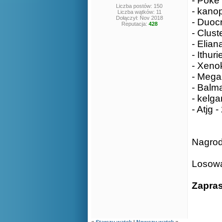
- Poke 
Liczba postów: 150
- kanop
Liczba wątków: 11
Dołączył: Nov 2018
- Duocr
Reputacja:
428
- Clust
- Elian
- Ithuri
- Xenok
- Megaz
- Balma
- kelga
- Atjg -
Nagrod
Losowa
Zapra