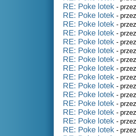
RE: Poke lotek
- prze
RE: Poke lotek
- prze
RE: Poke lotek
- prze
RE: Poke lotek
- prze
RE: Poke lotek
- prze
RE: Poke lotek
- prze
RE: Poke lotek
- prze
RE: Poke lotek
- prze
RE: Poke lotek
- prze
RE: Poke lotek
- prze
RE: Poke lotek
- prze
RE: Poke lotek
- prze
RE: Poke lotek
- prze
RE: Poke lotek
- prze
RE: Poke lotek
- prze