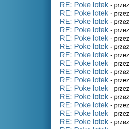
RE: Poke lotek
- prze
RE: Poke lotek
- prze
RE: Poke lotek
- prze
RE: Poke lotek
- prze
RE: Poke lotek
- prze
RE: Poke lotek
- prze
RE: Poke lotek
- prze
RE: Poke lotek
- prze
RE: Poke lotek
- prze
RE: Poke lotek
- prze
RE: Poke lotek
- prze
RE: Poke lotek
- prze
RE: Poke lotek
- prze
RE: Poke lotek
- prze
RE: Poke lotek
- prze