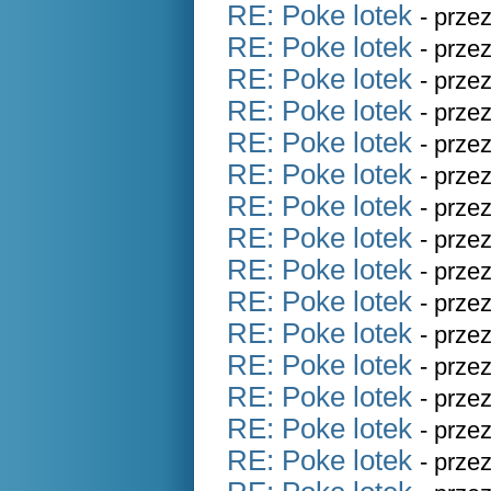
RE: Poke lotek
- prze
RE: Poke lotek
- prze
RE: Poke lotek
- prze
RE: Poke lotek
- prze
RE: Poke lotek
- prze
RE: Poke lotek
- prze
RE: Poke lotek
- prze
RE: Poke lotek
- prze
RE: Poke lotek
- prze
RE: Poke lotek
- prze
RE: Poke lotek
- prze
RE: Poke lotek
- prze
RE: Poke lotek
- prze
RE: Poke lotek
- prze
RE: Poke lotek
- prze