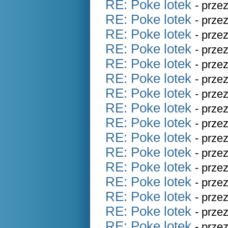
RE: Poke lotek
- prze
RE: Poke lotek
- prze
RE: Poke lotek
- prze
RE: Poke lotek
- prze
RE: Poke lotek
- prze
RE: Poke lotek
- prze
RE: Poke lotek
- prze
RE: Poke lotek
- prze
RE: Poke lotek
- prze
RE: Poke lotek
- prze
RE: Poke lotek
- prze
RE: Poke lotek
- prze
RE: Poke lotek
- prze
RE: Poke lotek
- prze
RE: Poke lotek
- prze
RE: Poke lotek
- prze