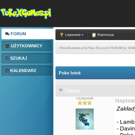
FORUM
Logowanie »
Rejestracja
UŻYTKOWNICY
PokeXGames.pl & Poke-Evo.com FORUM by SH
SZUKAJ
KALENDARZ
Poke lotek
Czesia
Użytkownik
Napisa
Zakład
- Lamb
- Davin