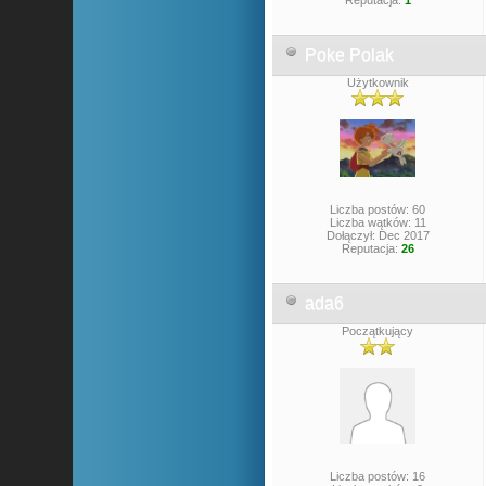
Reputacja:
1
Poke Polak
Użytkownik
Liczba postów: 60
Liczba wątków: 11
Dołączył: Dec 2017
Reputacja:
26
ada6
Początkujący
Liczba postów: 16