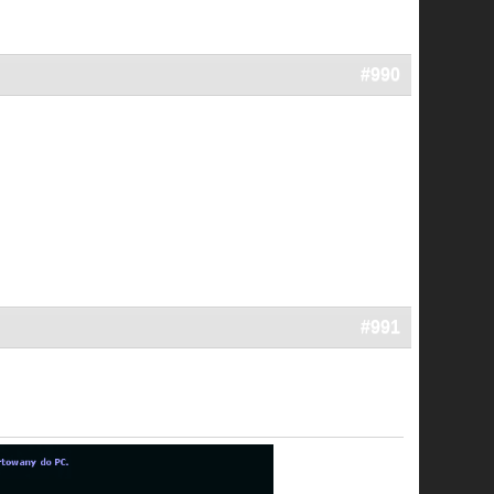
#990
#991