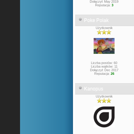
Dołączył: May 2019
Reputacja:
3
Poke Polak
Użytkownik
Liczba postów: 60
Liczba wątków: 11
Dołączył: Dec 2017
Reputacja:
26
Kanopus
Użytkownik