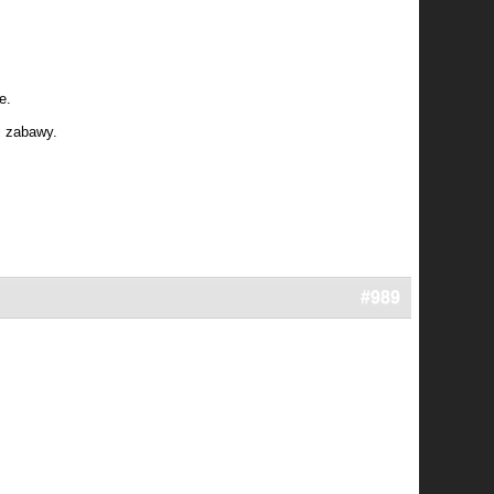
e.
j zabawy.
#989