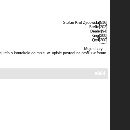
Stefan Krol Zydowski[516]
Stefix[202]
Dealer[94]
King[300]
Qryi[200]
^^^^^
Moje chary
j info o kontakcie do mnie w opisie postaci na profilu w forum.
#984