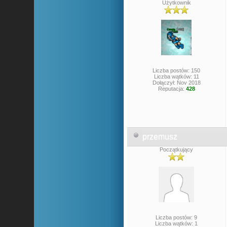
Użytkownik
Liczba postów: 150
Liczba wątków: 11
Dołączył: Nov 2018
Reputacja:
428
przemusz
Początkujący
Liczba postów: 9
Liczba wątków: 1