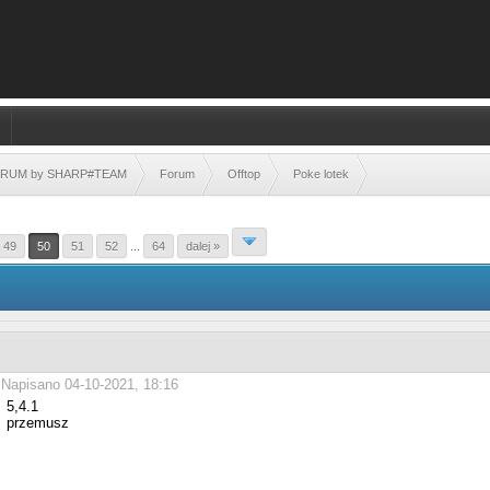
FORUM by SHARP#TEAM
Forum
Offtop
Poke lotek
49
50
51
52
...
64
dalej »
Napisano 04-10-2021, 18:16
5,4.1
przemusz