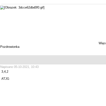
Więce
Pozdrowionka
Napisano 05-10-2021, 10:43
3,4,2
ATJG