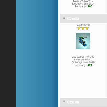
Liczba wątków: 0
Dołączył: Jun 2014
Reputacja:
107
Czesia
Użytkownik
Liczba postów: 150
Liczba wątków: 11
Dołączył: Nov 2018
Reputacja:
428
Czesia