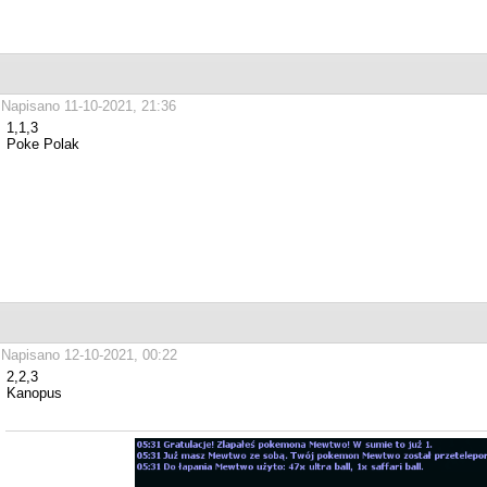
Napisano 11-10-2021, 21:36
1,1,3
Poke Polak
Napisano 12-10-2021, 00:22
2,2,3
Kanopus