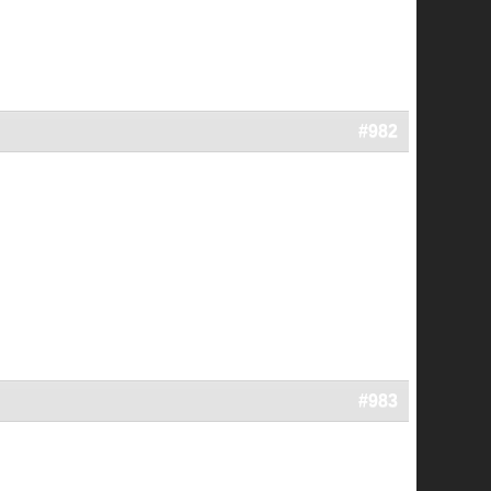
#982
#983