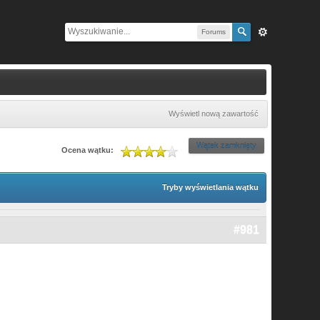
Forums
Wyświetl nową zawartość
Wątek zamknięty
Ocena wątku:
Tryby wyświetlania wątku
#981