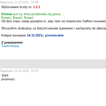
Napisano 11-10-2021, 18:08
Wylosowane liczby to:
1,5,3
Elianaa
jest tą, która przełamała złą passe.
Brawo!, Brawo!, Brawo!
Od dziś masz swoje prywatne tv, więc lans na miasteczko Saffron murowan
Wszystkim dziękujmy za dotychczasowe typowanie i zachęcamy do dalsze
Kolejne losowanie
18.10.2021r, poniedziałek
Z poważaniem
Team#sharp
Napisano 11-10-2021, 18:15
3/4/4
przemusz