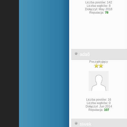
Liczba postów: 142
Liczba wątków: 8
Dołączył: May 2018
Reputacja:
78
ada6
Początkujący
Liczba postów: 16
Liczba wątków: 0
Dołączył: Jun 2014
Reputacja:
107
siwek