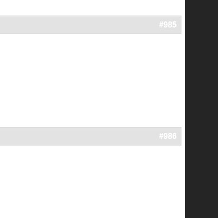
#985
#986