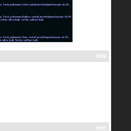
#992
#993