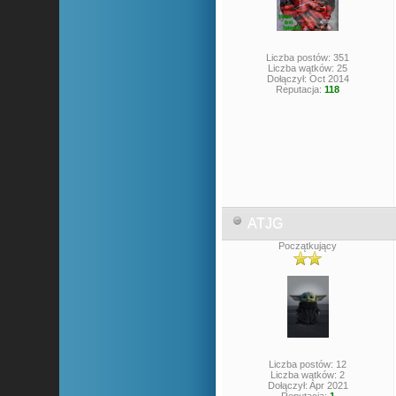
Liczba postów: 351
Liczba wątków: 25
Dołączył: Oct 2014
Reputacja:
118
ATJG
Początkujący
Liczba postów: 12
Liczba wątków: 2
Dołączył: Apr 2021