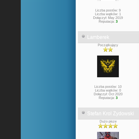
Liczba postów: 9
Liczba wątków: 1
Dołączył: May 2019
Reputacja:
3
Lamberek
Początkujący
Liczba postów: 10
Liczba wątków: 0
Dołączył: Oct 2020
Reputacja:
3
Stefan Krol Zydowski
Dużo pisze