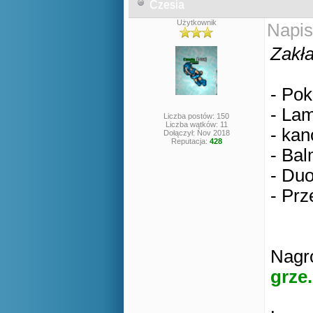
Czesia
Użytkownik
Napis
Zakła
- Pok
- Lam
Liczba postów: 150
Liczba wątków: 11
- kan
Dołączył: Nov 2018
Reputacja:
428
- Bal
- Duo
- Prz
Nagro
grze.