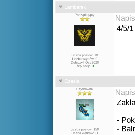
Lamberek
Początkujący
Napis
4/5/
Liczba postów: 10
Liczba wątków: 0
Dołączył: Oct 2020
Reputacja:
3
Czesia
Użytkownik
Napis
Zakła
- Pok
- Bal
Liczba postów: 150
Liczba wątków: 11