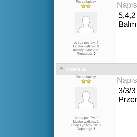
Początkujący
Napis
5,4,2
Balm
Liczba postów: 2
Liczba wątków: 0
Dołączył: Mar 2020
Reputacja:
0
przemusz
Początkujący
Napis
3/3/3
Prze
Liczba postów: 9
Liczba wątków: 1
Dołączył: May 2019
Reputacja:
3