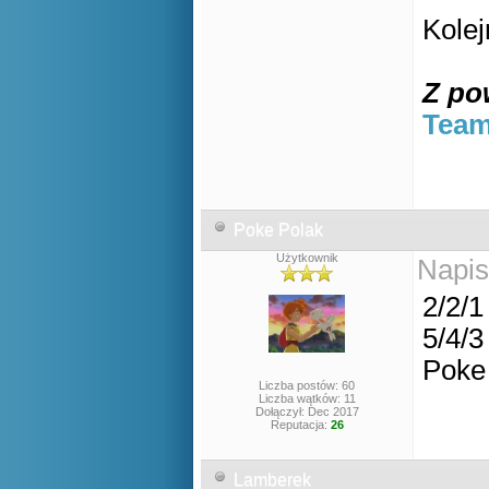
Kole
Z po
Team
Poke Polak
Użytkownik
Napis
2/2/1
5/4/3
Poke
Liczba postów: 60
Liczba wątków: 11
Dołączył: Dec 2017
Reputacja:
26
Lamberek