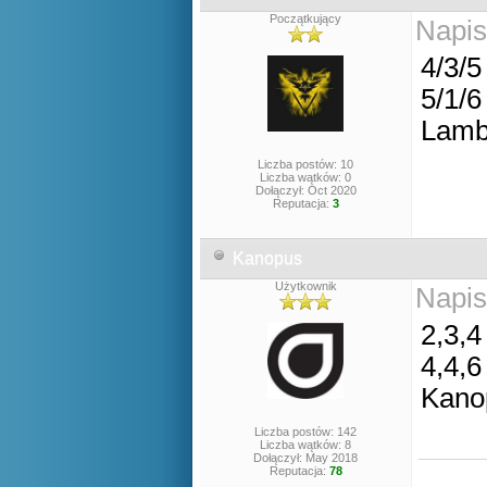
Początkujący
Napis
4/3/5
5/1/6
Lamb
Liczba postów: 10
Liczba wątków: 0
Dołączył: Oct 2020
Reputacja:
3
Kanopus
Użytkownik
Napis
2,3,4
4,4,6
Kano
Liczba postów: 142
Liczba wątków: 8
Dołączył: May 2018
Reputacja:
78