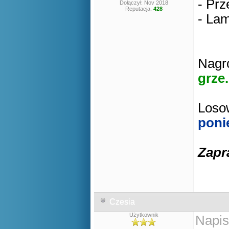
- Prz
Dołączył: Nov 2018
Reputacja:
428
- Lam
Nagro
grze.
Losow
poni
Zapr
Czesia
Użytkownik
Napis