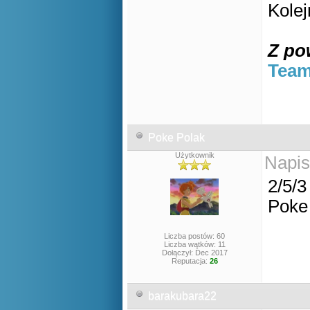
Kole
Z po
Team
Poke Polak
Użytkownik
Napis
2/5/3
Poke
Liczba postów: 60
Liczba wątków: 11
Dołączył: Dec 2017
Reputacja:
26
barakubara22