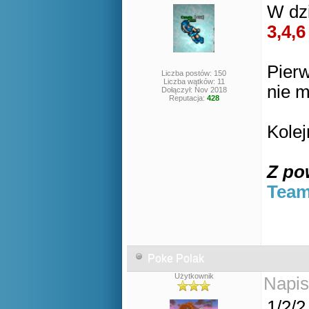
W dzi
3,4,6
Pier
Liczba postów: 150
Liczba wątków: 11
nie m
Dołączył: Nov 2018
Reputacja:
428
Kole
Z po
Team
Poke Polak
Użytkownik
Napis
1/2/2