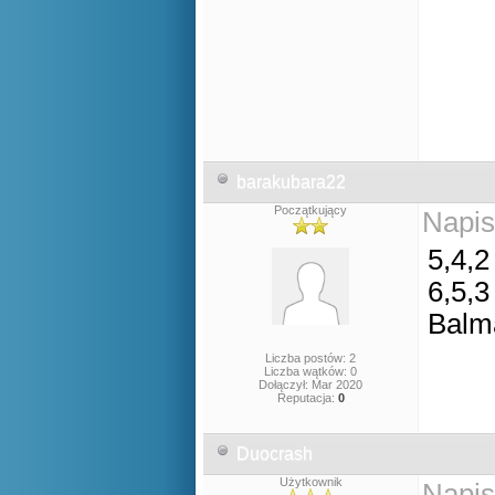
barakubara22
Początkujący
Napis
5,4,2
6,5,3
Balm
Liczba postów: 2
Liczba wątków: 0
Dołączył: Mar 2020
Reputacja:
0
Duocrash
Użytkownik
Napis