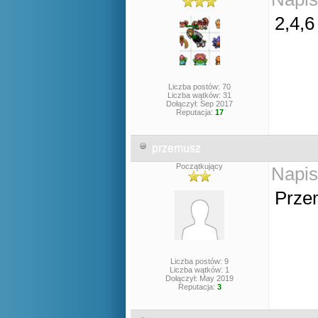
2,4,6
Liczba postów: 70
Liczba wątków: 31
Dołączył: Sep 2017
Reputacja:
17
przemusz
Początkujący
Napis
Przem
Liczba postów: 9
Liczba wątków: 1
Dołączył: May 2019
Reputacja:
3