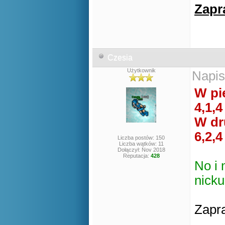
Zapr
Czesia
Użytkownik
Napis
W pi
4,1,4
W dr
6,2,4
Liczba postów: 150
Liczba wątków: 11
Dołączył: Nov 2018
Reputacja:
428
No i 
nick
Zapr