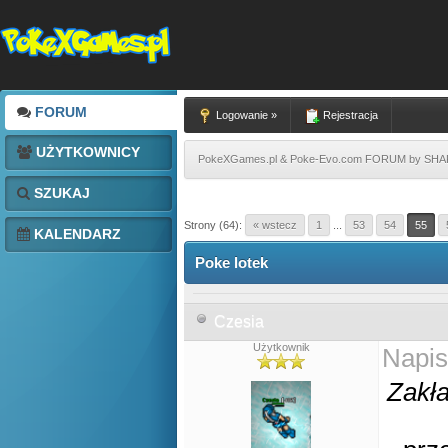
FORUM
Logowanie »
Rejestracja
UŻYTKOWNICY
PokeXGames.pl & Poke-Evo.com FORUM by SH
SZUKAJ
Strony (64):
« wstecz
1
...
53
54
55
KALENDARZ
Poke lotek
Czesia
Użytkownik
Napis
Zakła