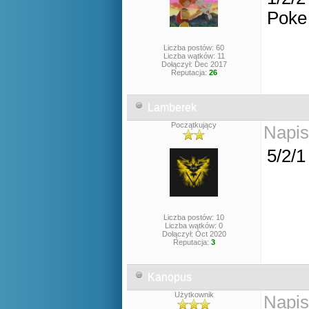
Poke
Liczba postów: 60
Liczba wątków: 11
Dołączył: Dec 2017
Reputacja:
26
Lamberek
Początkujący
Napis
5/2/
Liczba postów: 10
Liczba wątków: 0
Dołączył: Oct 2020
Reputacja:
3
Kanopus
Użytkownik
Napis