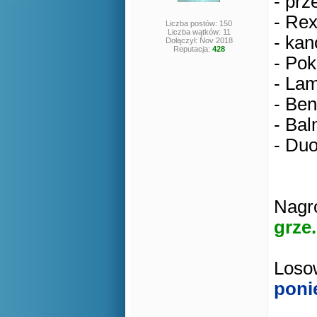
- prz
- Rex
Liczba postów: 150
Liczba wątków: 11
- kan
Dołączył: Nov 2018
Reputacja:
428
- Pok
- Lam
- Ben
- Bal
- Duo
Nagro
grze.
Losow
poni