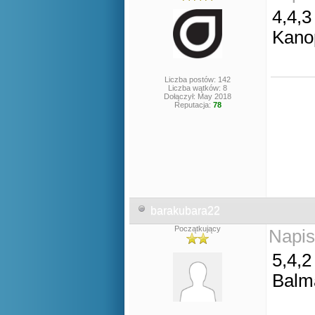
4,4,3
Kano
Liczba postów: 142
Liczba wątków: 8
Dołączył: May 2018
Reputacja:
78
barakubara22
Początkujący
Napis
5,4,2
Balm