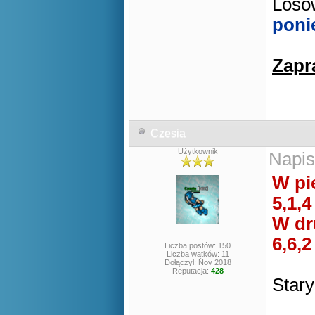
Losow
poni
Zapr
Czesia
Użytkownik
Napis
W pi
5,1,4
W dr
6,6,2
Liczba postów: 150
Liczba wątków: 11
Dołączył: Nov 2018
Reputacja:
428
Star