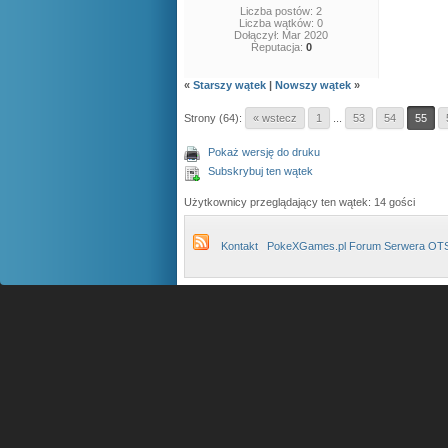
Liczba postów: 2
Liczba wątków: 0
Dołączył: Mar 2020
Reputacja:
0
«
Starszy wątek
|
Nowszy wątek
»
Strony (64):
« wstecz
1
...
53
54
55
Pokaż wersję do druku
Subskrybuj ten wątek
Użytkownicy przeglądający ten wątek: 14 gości
Kontakt
PokeXGames.pl Forum Serwera OT