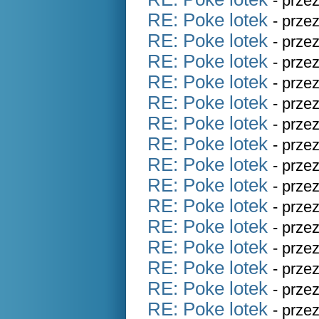
- prze
RE: Poke lotek
- prze
RE: Poke lotek
- prze
RE: Poke lotek
- prze
RE: Poke lotek
- prze
RE: Poke lotek
- prze
RE: Poke lotek
- prze
RE: Poke lotek
- prze
RE: Poke lotek
- prze
RE: Poke lotek
- prze
RE: Poke lotek
- prze
RE: Poke lotek
- prze
RE: Poke lotek
- prze
RE: Poke lotek
- prze
RE: Poke lotek
- prze
RE: Poke lotek
- prze