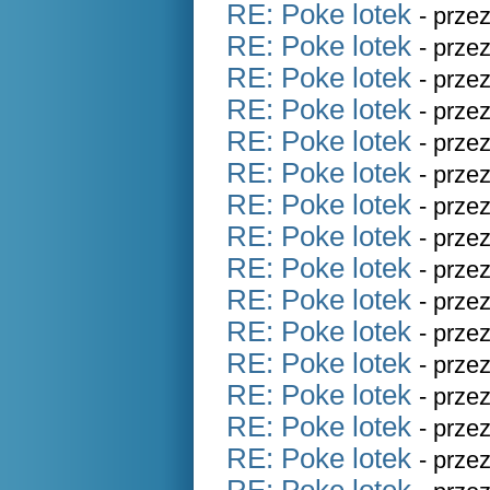
RE: Poke lotek
- prze
RE: Poke lotek
- prze
RE: Poke lotek
- prze
RE: Poke lotek
- prze
RE: Poke lotek
- prze
RE: Poke lotek
- prze
RE: Poke lotek
- prze
RE: Poke lotek
- prze
RE: Poke lotek
- prze
RE: Poke lotek
- prze
RE: Poke lotek
- prze
RE: Poke lotek
- prze
RE: Poke lotek
- prze
RE: Poke lotek
- prze
RE: Poke lotek
- prze