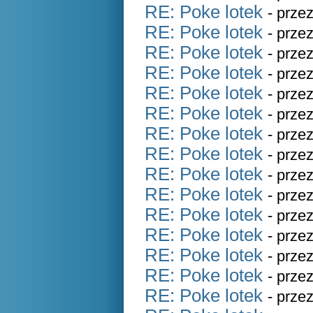
RE: Poke lotek
- prze
RE: Poke lotek
- prze
RE: Poke lotek
- prze
RE: Poke lotek
- prze
RE: Poke lotek
- prze
RE: Poke lotek
- prze
RE: Poke lotek
- prze
RE: Poke lotek
- prze
RE: Poke lotek
- prze
RE: Poke lotek
- prze
RE: Poke lotek
- prze
RE: Poke lotek
- prze
RE: Poke lotek
- prze
RE: Poke lotek
- prze
RE: Poke lotek
- prze