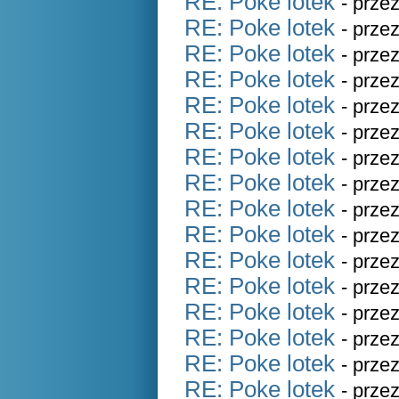
RE: Poke lotek
- prze
RE: Poke lotek
- prze
RE: Poke lotek
- prze
RE: Poke lotek
- prze
RE: Poke lotek
- prze
RE: Poke lotek
- prze
RE: Poke lotek
- prze
RE: Poke lotek
- prze
RE: Poke lotek
- prze
RE: Poke lotek
- prze
RE: Poke lotek
- prze
RE: Poke lotek
- prze
RE: Poke lotek
- prze
RE: Poke lotek
- prze
RE: Poke lotek
- prze
RE: Poke lotek
- prze