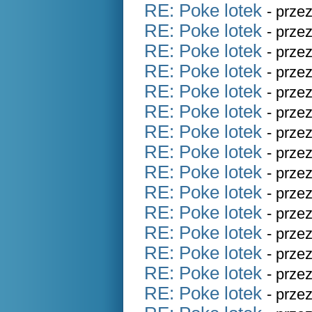
RE: Poke lotek
- prze
RE: Poke lotek
- prze
RE: Poke lotek
- prze
RE: Poke lotek
- prze
RE: Poke lotek
- prze
RE: Poke lotek
- prze
RE: Poke lotek
- prze
RE: Poke lotek
- prze
RE: Poke lotek
- prze
RE: Poke lotek
- prze
RE: Poke lotek
- prze
RE: Poke lotek
- prze
RE: Poke lotek
- prze
RE: Poke lotek
- prze
RE: Poke lotek
- prze