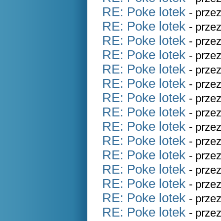
RE: Poke lotek
- prze
RE: Poke lotek
- prze
RE: Poke lotek
- prze
RE: Poke lotek
- prze
RE: Poke lotek
- prze
RE: Poke lotek
- prze
RE: Poke lotek
- prze
RE: Poke lotek
- prze
RE: Poke lotek
- prze
RE: Poke lotek
- prze
RE: Poke lotek
- prze
RE: Poke lotek
- prze
RE: Poke lotek
- prze
RE: Poke lotek
- prze
RE: Poke lotek
- prze