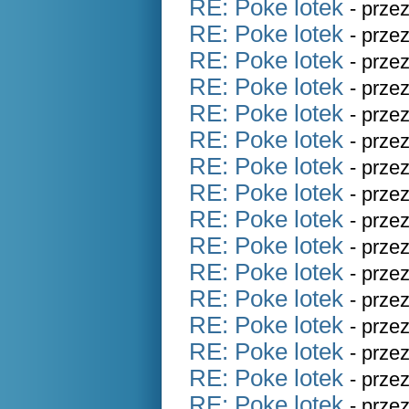
RE: Poke lotek
- prze
RE: Poke lotek
- prze
RE: Poke lotek
- prze
RE: Poke lotek
- prze
RE: Poke lotek
- prze
RE: Poke lotek
- prze
RE: Poke lotek
- prze
RE: Poke lotek
- prze
RE: Poke lotek
- prze
RE: Poke lotek
- prze
RE: Poke lotek
- prze
RE: Poke lotek
- prze
RE: Poke lotek
- prze
RE: Poke lotek
- prze
RE: Poke lotek
- prze
RE: Poke lotek
- prze