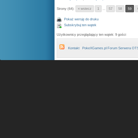
Strony (64):
« wstecz
1
...
57
58
59
Pokaż wersję do druku
Subskrybuj ten wątek
Użytkownicy przeglądający ten wątek: 9 gości
Kontakt
PokeXGames.pl Forum Serwera OT