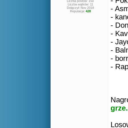
- Pok
Liczba postów: 150
Liczba wątków: 11
- Asm
Dołączył: Nov 2018
Reputacja:
428
- kan
- Don
- Kav
- Jay
- Bal
- bor
- Rap
Nagro
grze.
Losow