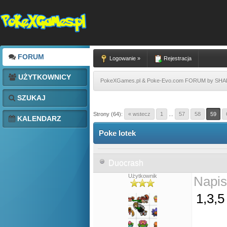
FORUM
Logowanie »
Rejestracja
UŻYTKOWNICY
PokeXGames.pl & Poke-Evo.com FORUM by SH
SZUKAJ
Strony (64):
« wstecz
1
...
57
58
59
KALENDARZ
Poke lotek
Duocrash
Użytkownik
Napis
1,3,5