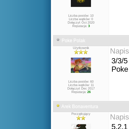
Liczba postów: 10
Liczba wątków: 0
Dołączył: Oct 2020
Reputacja:
3
Poke Polak
Użytkownik
Napis
3/3/5
Poke 
Liczba postów: 60
Liczba wątków: 11
Dołączył: Dec 2017
Reputacja:
26
Arek Bonaventura
Początkujący
Napis
5,2,