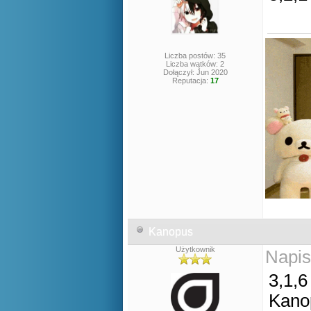
Liczba postów: 35
Liczba wątków: 2
Dołączył: Jun 2020
Reputacja:
17
Kanopus
Użytkownik
Napis
3,1,6
Kano