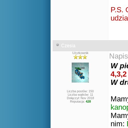
P.S. 
udzia
Czesia
Użytkownik
Napis
W pi
4,3,2
W dr
Liczba postów: 150
Liczba wątków: 11
Mamy
Dołączył: Nov 2018
Reputacja:
428
kano
Mamy 
nim: