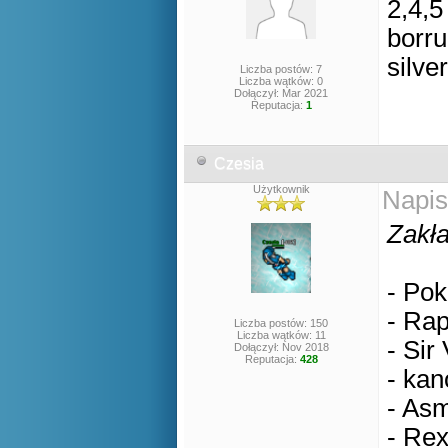
2,4,5
borru
silver
Liczba postów: 7
Liczba wątków: 0
Dołączył: Mar 2021
Reputacja:
1
Czesia
Użytkownik
Napis
Zakła
- Pok
- Rap
Liczba postów: 150
Liczba wątków: 11
- Sir
Dołączył: Nov 2018
Reputacja:
428
- kan
- Asm
- Rex