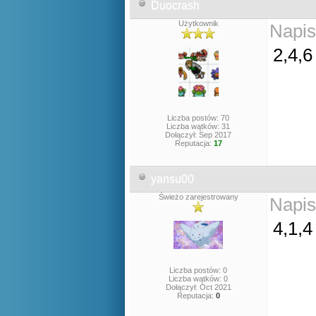
Duocrash
Użytkownik
Napis
2,4,6
Liczba postów: 70
Liczba wątków: 31
Dołączył: Sep 2017
Reputacja:
17
yansu00
Świeżo zarejestrowany
Napis
4,1,4
Liczba postów: 0
Liczba wątków: 0
Dołączył: Oct 2021
Reputacja:
0