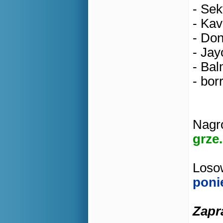
- Sek
- Kav
- Don
- Jay
- Bal
- bor
Nagro
grze.
Losow
poni
Zapr