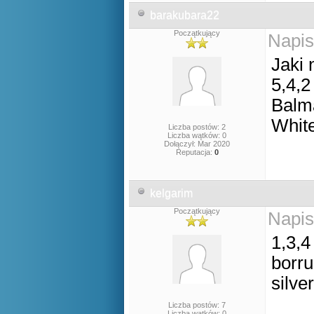
barakubara22
Początkujący
Napis
Jaki 
5,4,2
Balm
Whit
Liczba postów: 2
Liczba wątków: 0
Dołączył: Mar 2020
Reputacja:
0
kelgarim
Początkujący
Napis
1,3,4
borru
silver
Liczba postów: 7
Liczba wątków: 0