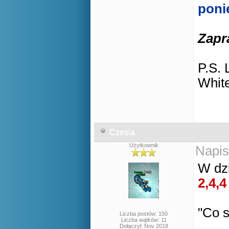
poni
Zapr
P.S. 
White
Czesia
Użytkownik
Napis
W dzi
2,4,4
"Co s
Liczba postów: 150
Liczba wątków: 11
Dołączył: Nov 2018