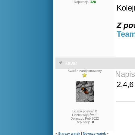
Reputacja:
428
Kolej
Z po
Team
Kavar
Świeżo zarejestrowany
Napis
2,4,6
Liczba postów: 0
Liczba wątków: 0
Dołączył: Feb 2022
Reputacja:
0
«
Starszy wątek
|
Nowszy wątek
»