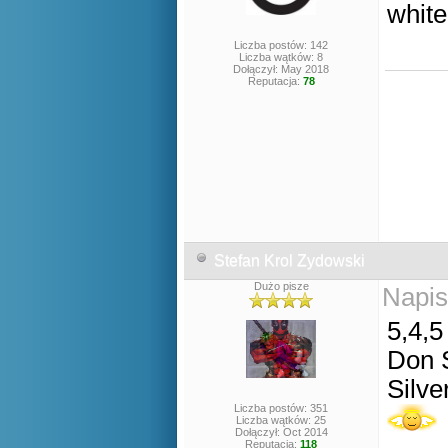
white
Liczba postów: 142
Liczba wątków: 8
Dołączył: May 2018
Reputacja:
78
Stefan Krol Zydowski
Dużo pisze
Napis
5,4,5
Don 
Silve
Liczba postów: 351
Liczba wątków: 25
Dołączył: Oct 2014
Reputacja:
118