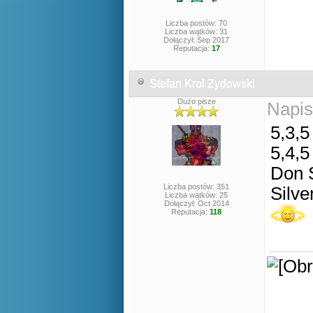
Liczba postów: 70
Liczba wątków: 31
Dołączył: Sep 2017
Reputacja:
17
Stefan Krol Zydowski
Dużo pisze
Napis
5,3,5
5,4,5
Don 
Liczba postów: 351
Silve
Liczba wątków: 25
Dołączył: Oct 2014
Reputacja:
118