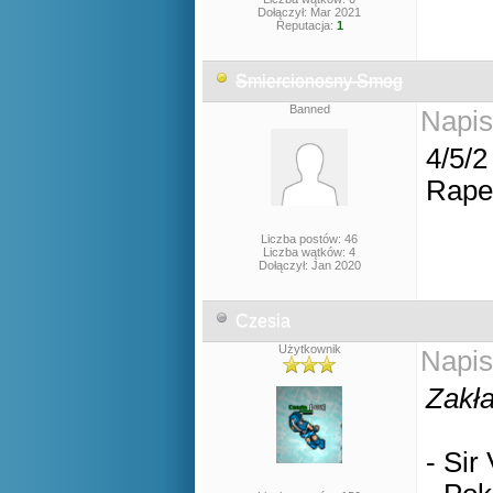
Dołączył: Mar 2021
Reputacja:
1
Smiercionosny Smog
Banned
Napis
4/5/
Rape
Liczba postów: 46
Liczba wątków: 4
Dołączył: Jan 2020
Czesia
Użytkownik
Napis
Zakła
- Sir