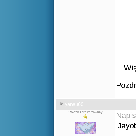
Wię
Pozd
yansu00
Świeżo zarejestrowany
Napis
Jayob