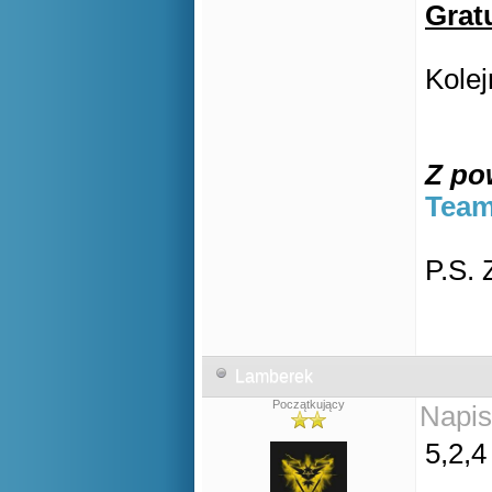
Gratu
Kole
Z po
Team
P.S.
Lamberek
Początkujący
Napis
5,2,4