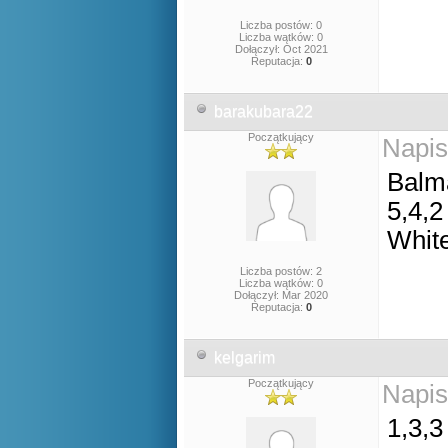
Liczba postów: 0
Liczba wątków: 0
Dołączył: Oct 2021
Reputacja:
0
barakubara22
Początkujący
Napis
Balm
5,4,2
Whit
Liczba postów: 2
Liczba wątków: 0
Dołączył: Mar 2020
Reputacja:
0
kelgarim
Początkujący
Napis
1,3,3