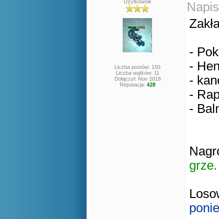
Użytkownik
Napis
Zakła
- Pok
- Hen
Liczba postów: 150
Liczba wątków: 11
- kan
Dołączył: Nov 2018
Reputacja:
428
- Rap
- Bal
Nagro
grze.
Losow
ponie