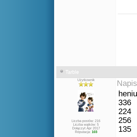
Tarble
Użytkownik
Napis
heniu
336
224
256
Liczba postów: 216
Liczba wątków: 5
135
Dołączył: Apr 2017
Reputacja:
103