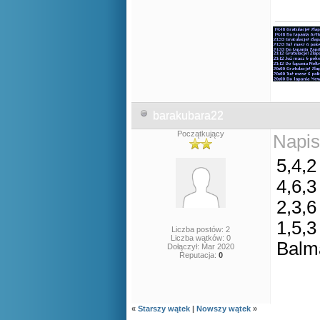
barakubara22
Początkujący
Napis
5,4,2
4,6,3
2,3,6
1,5,3
Liczba postów: 2
Liczba wątków: 0
Balm
Dołączył: Mar 2020
Reputacja:
0
«
Starszy wątek
|
Nowszy wątek
»