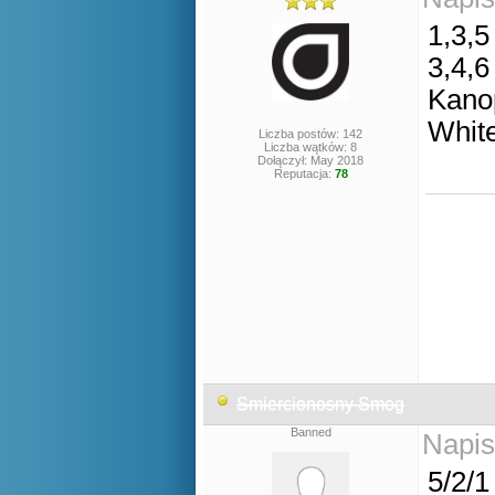
1,3,5
3,4,6
Kano
Whit
Liczba postów: 142
Liczba wątków: 8
Dołączył: May 2018
Reputacja:
78
Smiercionosny Smog
Banned
Napis
5/2/1