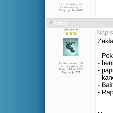
Liczba postów: 46
Liczba wątków: 4
Dołączył: Jan 2020
Czesia
Użytkownik
Napis
Zakła
- Pok
- hen
Liczba postów: 150
Liczba wątków: 11
- pap
Dołączył: Nov 2018
Reputacja:
428
- kan
- Bal
- Rap