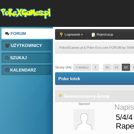
FORUM
Logowanie »
Rejestracja
UŻYTKOWNICY
PokeXGames.pl & Poke-Evo.com FORUM by SH
SZUKAJ
Strony (64):
« wstecz
1
...
60
61
62
KALENDARZ
Poke lotek
Smiercionosny Smog
Banned
Napis
5/4/4
Rape