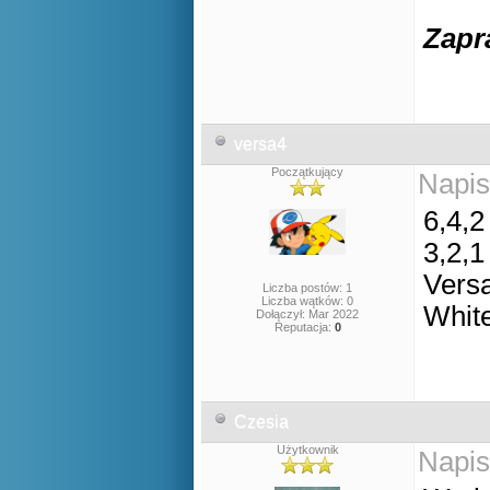
Zapr
versa4
Początkujący
Napis
6,4,2
3,2,1
Vers
Liczba postów: 1
Liczba wątków: 0
Whit
Dołączył: Mar 2022
Reputacja:
0
Czesia
Użytkownik
Napis