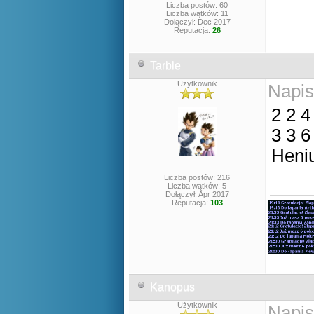
Liczba postów: 60
Liczba wątków: 11
Dołączył: Dec 2017
Reputacja:
26
Tarble
Użytkownik
Napis
2 2 4
3 3 6
Heni
Liczba postów: 216
Liczba wątków: 5
Dołączył: Apr 2017
Reputacja:
103
Kanopus
Użytkownik
Napis