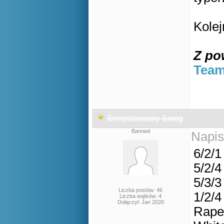
Kole
Z po
Team
Smiercionosny Smog
Banned
Napis
6/2/1
5/2/4
5/3/3
Liczba postów: 46
1/2/4
Liczba wątków: 4
Dołączył: Jan 2020
Rape