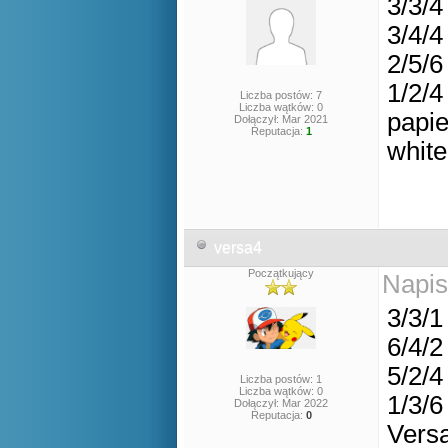
3/3/4
3/4/4
2/5/6
1/2/4
Liczba postów: 7
Liczba wątków: 0
papie
Dołączył: Mar 2021
Reputacja:
1
white
versa4
Początkujący
Napis
3/3/1
6/4/2
5/2/4
Liczba postów: 1
Liczba wątków: 0
1/3/6
Dołączył: Mar 2022
Reputacja:
0
Vers