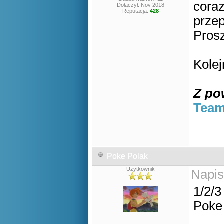
coraz
Dołączył: Nov 2018
Reputacja:
428
prze
Pros
Kole
Z po
Team
Poke Polak
Użytkownik
Napis
1/2/3
Poke 