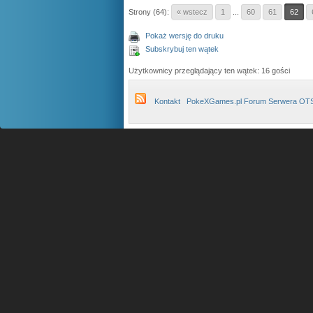
Strony (64):
« wstecz
1
...
60
61
62
Pokaż wersję do druku
Subskrybuj ten wątek
Użytkownicy przeglądający ten wątek: 16 gości
Kontakt
PokeXGames.pl Forum Serwera OT