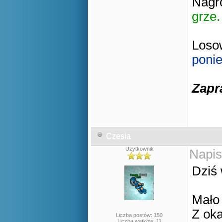
Nagro
grze.
Losow
ponie
Zapr
Czesia
Użytkownik
Napis
Dziś 
Mało 
Z oka
Liczba postów: 150
Liczba wątków: 11