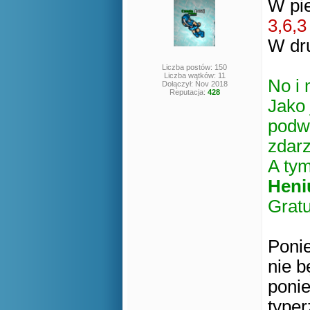
W pi
3,6,3
W dr
Liczba postów: 150
Liczba wątków: 11
No i 
Dołączył: Nov 2018
Reputacja:
428
Jako 
podwó
zdar
A tym
Heni
Gratu
Ponie
nie 
ponie
typer