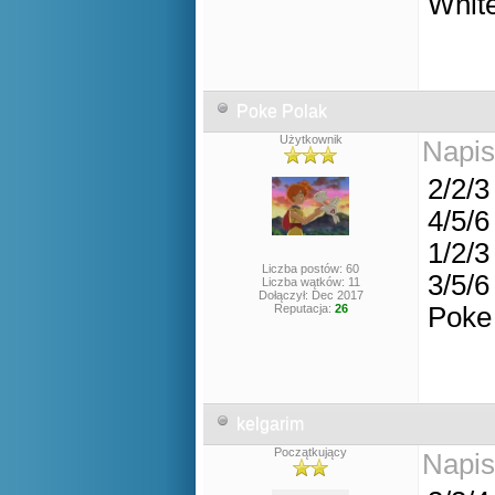
Whit
Poke Polak
Użytkownik
Napis
2/2/3
4/5/6
1/2/3
Liczba postów: 60
3/5/6
Liczba wątków: 11
Dołączył: Dec 2017
Reputacja:
26
Poke 
kelgarim
Początkujący
Napis