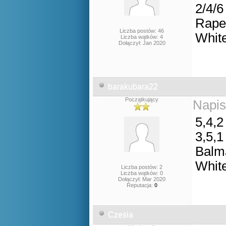
2/4/6
Rape
Liczba postów: 46
Whit
Liczba wątków: 4
Dołączył: Jan 2020
barakubara22
Początkujący
Napis
5,4,2
3,5,1
Balm
Whit
Liczba postów: 2
Liczba wątków: 0
Dołączył: Mar 2020
Reputacja:
0
Czesia