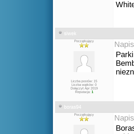
Whit
siwek
Początkujący
Napis
Parki
Bemb
niez
Liczba postów: 15
Liczba wątków: 0
Dołączył: Apr 2019
Reputacja:
1
boras94
Początkujący
Napis
Bora