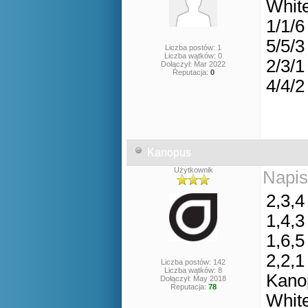
Whit
1/1/6
5/5/3
Liczba postów: 1
Liczba wątków: 0
2/3/1
Dołączył: Mar 2022
Reputacja:
0
4/4/2
Kanopus
Użytkownik
Napis
2,3,4
1,4,3
1,6,5
2,2,1
Liczba postów: 142
Liczba wątków: 8
Kano
Dołączył: May 2018
Reputacja:
78
Whit