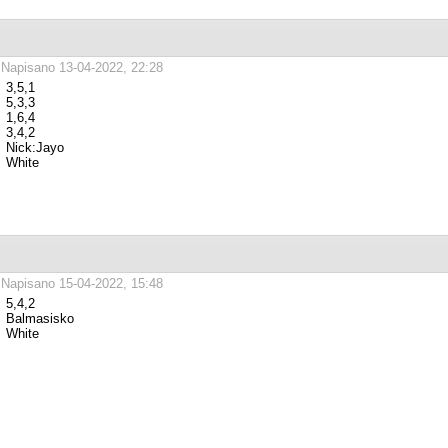
Napisano 13-04-2022, 22:28
3,5,1
5,3,3
1,6,4
3,4,2
Nick:Jayo
White
Napisano 15-04-2022, 15:48
5,4,2
Balmasisko
White