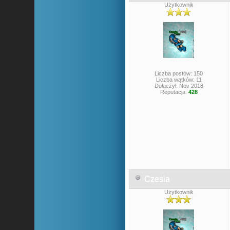
Użytkownik
Liczba postów: 150
Liczba wątków: 11
Dołączył: Nov 2018
Reputacja:
428
Czesia
Użytkownik