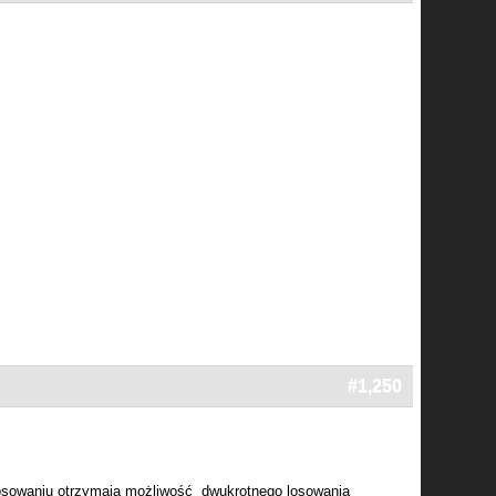
#1,250
 losowaniu otrzymają możliwość dwukrotnego losowania