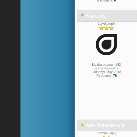
Reputacja:
0
Kanopus
Użytkownik
Liczba postów: 142
Liczba wątków: 8
Dołączył: May 2018
Reputacja:
78
Arek Bonaventura
Początkujący