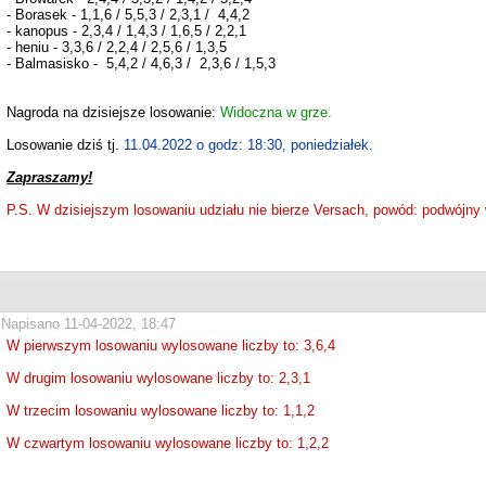
- Borasek - 1,1,6 / 5,5,3 / 2,3,1 / 4,4,2
- kanopus - 2,3,4 / 1,4,3 / 1,6,5 / 2,2,1
- heniu - 3,3,6 / 2,2,4 / 2,5,6 / 1,3,5
- Balmasisko - 5,4,2 / 4,6,3 / 2,3,6 / 1,5,3
Nagroda na dzisiejsze losowanie:
Widoczna w grze.
Losowanie dziś tj.
11.04.2022 o godz: 18:30, poniedziałek.
Zapraszamy!
P.S. W dzisiejszym losowaniu udziału nie bierze Versach, powód: podwójny 
Napisano 11-04-2022, 18:47
W pierwszym losowaniu wylosowane liczby to: 3,6,4
W drugim losowaniu wylosowane liczby to: 2,3,1
W trzecim losowaniu wylosowane liczby to: 1,1,2
W czwartym losowaniu wylosowane liczby to: 1,2,2