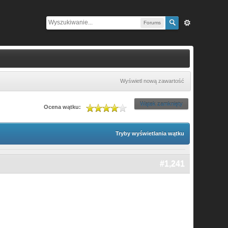
Forums
Wyświetl nową zawartość
Wątek zamknięty
Ocena wątku:
Tryby wyświetlania wątku
#1,241