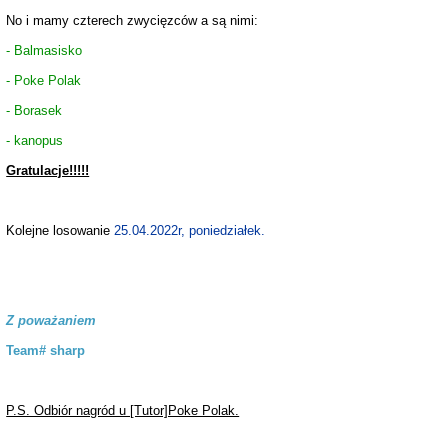
No i mamy czterech zwycięzców a są nimi:
- Balmasisko
- Poke Polak
- Borasek
- kanopus
Gratulacje!!!!!
Kolejne losowanie
25.04.2022r, poniedziałek.
Z poważaniem
Team# sharp
P.S. Odbiór nagród u [Tutor]Poke Polak.