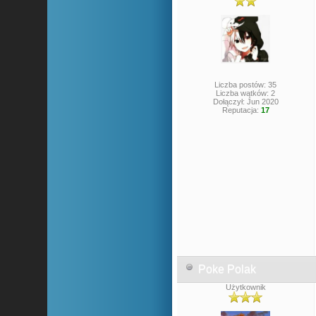
Liczba postów: 35
Liczba wątków: 2
Dołączył: Jun 2020
Reputacja:
17
Poke Polak
Użytkownik