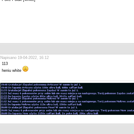
Napisano 19-04-2022, 16:12
113
heniu white