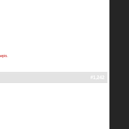
wpis.
#1,242