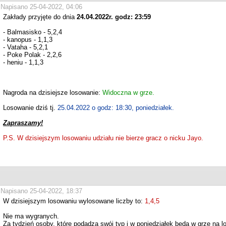
Napisano 25-04-2022, 04:06
Zakłady przyjęte do dnia
24.04.2022r. godz: 23:59
- Balmasisko - 5,2,4
- kanopus - 1,1,3
- Vataha - 5,2,1
- Poke Polak - 2,2,6
- heniu - 1,1,3
Nagroda na dzisiejsze losowanie:
Widoczna w grze.
Losowanie dziś tj.
25.04.2022 o godz: 18:30, poniedziałek.
Zapraszamy!
P.S. W dzisiejszym losowaniu udziału nie bierze gracz o nicku Jayo.
Napisano 25-04-2022, 18:37
W dzisiejszym losowaniu wylosowane liczby to:
1,4,5
Nie ma wygranych.
Za tydzień osoby, które podadzą swój typ i w poniedziałek będą w grze na