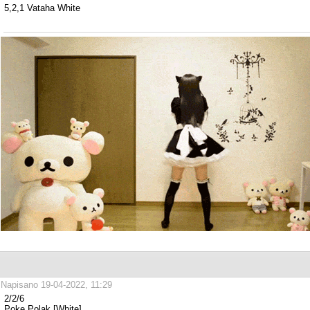
5,2,1 Vataha White
Napisano 19-04-2022, 11:29
2/2/6
Poke Polak [White]