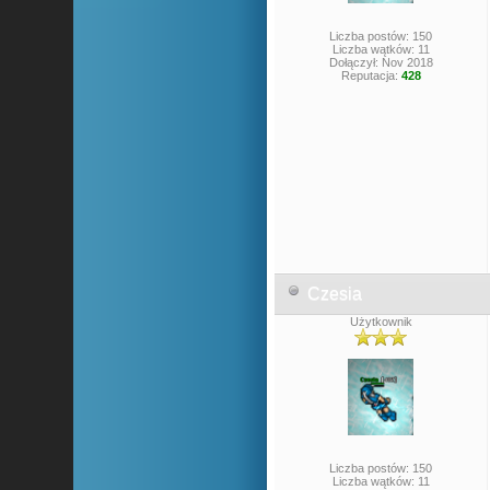
Liczba postów: 150
Liczba wątków: 11
Dołączył: Nov 2018
Reputacja:
428
Czesia
Użytkownik
Liczba postów: 150
Liczba wątków: 11