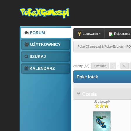
FORUM
Logowanie »
Rejestracja
UŻYTKOWNICY
PokeXGames.pl & Poke-Evo.com 
SZUKAJ
6 głosów - średnia: 4.33
1
2
3
4
5
Strony (64):
« wstecz
1
...
60
KALENDARZ
Poke lotek
Czesia
Użytkownik