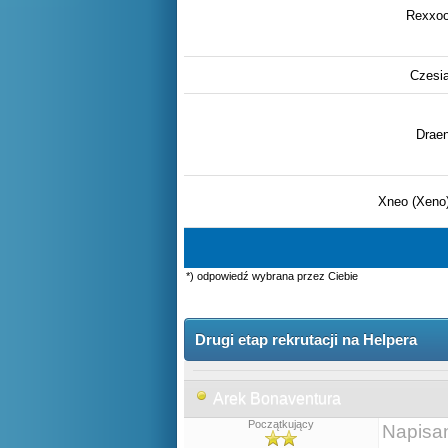
Rexxo
Czesi
Drae
Xneo (Xeno
*) odpowiedź wybrana przez Ciebie
Drugi etap rekrutacji na Helpera
Arek Bonaventura
Początkujący
Napisa