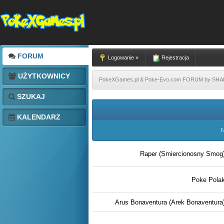
FORUM
Logowanie »
Rejestracja
UŻYTKOWNICY
PokeXGames.pl & Poke-Evo.com FORUM by SH
SZUKAJ
KALENDARZ
N
Raper (Smiercionosny Smog
Poke Pola
Arus Bonaventura (Arek Bonaventura