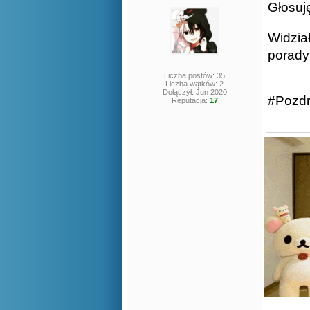
Głosuj
Widzia
porady
Liczba postów: 35
Liczba wątków: 2
Dołączył: Jun 2020
#Pozdr
Reputacja:
17