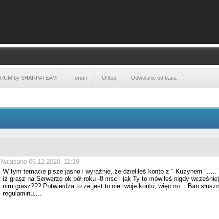
FORUM by SHARP#TEAM
Forum
Offtop
Odwołanie od bana
Napisano 06-12-2020, 11:19
W tym temacie pisze jasno i wyraźnie, że dzieliłeś konto z " Kuzynem "....
iż grasz na Serwerze ok pół roku -8 msc i jak Ty to mówiłeś nigdy wcześniej 
nim grasz??? Potwierdza to że jest to nie twoje konto, więc no... Ban słuszn
regulaminu....