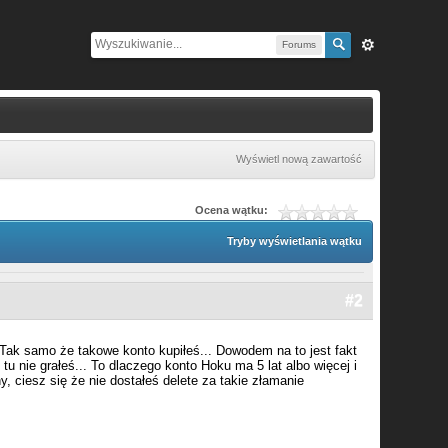
Forums
Wyświetl nową zawartość
Ocena wątku:
Tryby wyświetlania wątku
#2
. Tak samo że takowe konto kupiłeś... Dowodem na to jest fakt
tu nie grałeś... To dlaczego konto Hoku ma 5 lat albo więcej i
y, ciesz się że nie dostałeś delete za takie złamanie