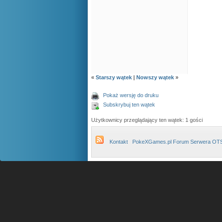
«
Starszy wątek
|
Nowszy wątek
»
Pokaż wersję do druku
Subskrybuj ten wątek
Użytkownicy przeglądający ten wątek: 1 gości
Kontakt
PokeXGames.pl Forum Serwera OT