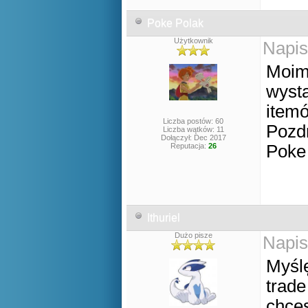
Poke Polak
Użytkownik
Napis
Moim
wysta
itemó
Liczba postów: 60
Pozd
Liczba wątków: 11
Dołączył: Dec 2017
Reputacja:
26
Poke
Ithuriel
Dużo pisze
Napis
Myślę
trade
chces