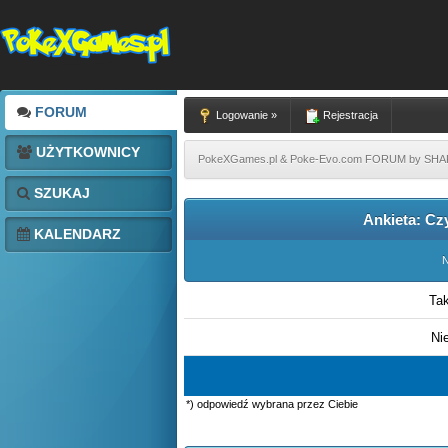
FORUM
Logowanie »
Rejestracja
UŻYTKOWNICY
PokeXGames.pl & Poke-Evo.com FORUM by SH
SZUKAJ
Ankieta: Cz
KALENDARZ
N
Ta
Ni
*) odpowiedź wybrana przez Ciebie