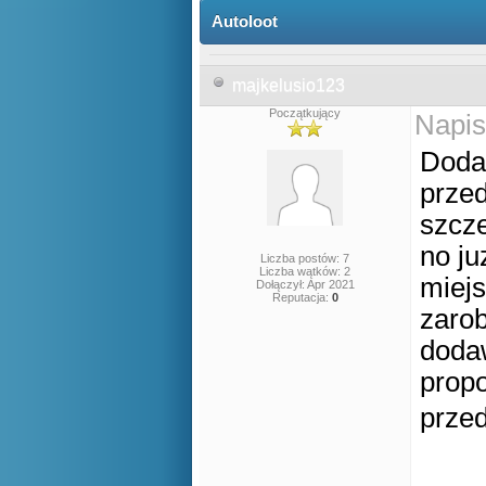
Autoloot
majkelusio123
Początkujący
Napis
Dodan
prze
szcze
no ju
Liczba postów: 7
Liczba wątków: 2
miejs
Dołączył: Apr 2021
Reputacja:
0
zarob
dodaw
propo
prze