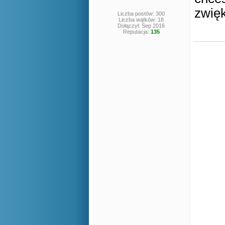
zwięk
Liczba postów: 300
Liczba wątków: 18
Dołączył: Sep 2016
Reputacja:
135