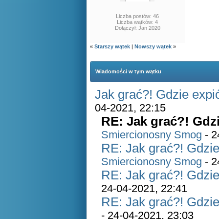
Liczba postów: 46
Liczba wątków: 4
Dołączył: Jan 2020
«
Starszy wątek
|
Nowszy wątek
»
Wiadomości w tym wątku
Jak grać?! Gdzie expi
04-2021, 22:15
RE: Jak grać?! Gdz
Smiercionosny Smog
- 2
RE: Jak grać?! Gdzie
Smiercionosny Smog
- 2
RE: Jak grać?! Gdzie
24-04-2021, 22:41
RE: Jak grać?! Gdzie
- 24-04-2021, 23:03