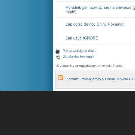
Poradnik jak rozwijać się na serwerze (
expić)
Jak dojść do npc Shiny Pokemon
Jak użyć IGNORE
Pokaż wersję do druku
Subskrybuj ten wątek
Użytkownicy przeglądający ten wątek: 1 gości
Kontakt
PokeXGames.pl Forum Serwera OT