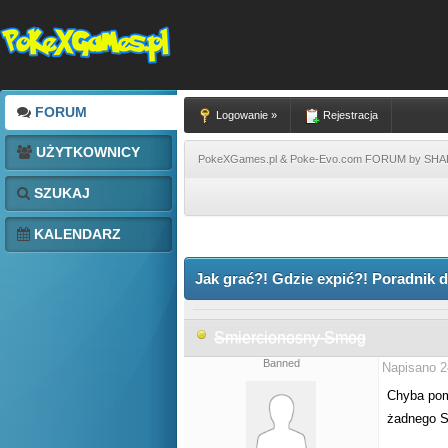
FORUM
Logowanie »
Rejestracja
UŻYTKOWNICY
PokeXGames.pl & Poke-Evo.com FORUM by SH
SZUKAJ
KALENDARZ
Jak grać?! Gdzie expić?! Poradnik 
Smiercionosny Smog
Banned
Napisano 2
Chyba pomy
żadnego S