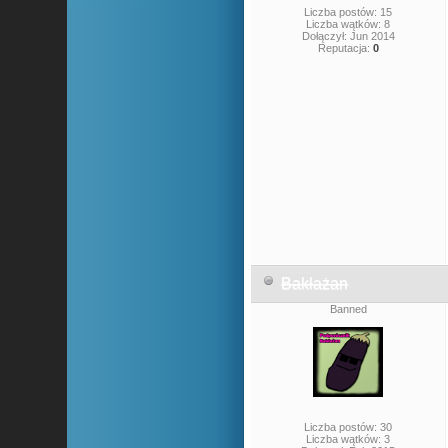
Liczba postów: 15
Liczba wątków: 8
Dołączył: Jun 2014
Reputacja:
0
Bakłażan
Banned
Liczba postów: 30
Liczba wątków: 3