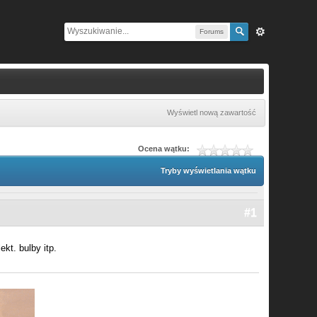
Forums
Wyświetl nową zawartość
Ocena wątku:
Tryby wyświetlania wątku
#1
kt. bulby itp.