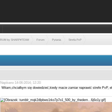
FORUM by SHARP#TEAM
Forum
Pytania
Strefa PvP
Napisano 14-06-2014, 12:20
Witam,chciałbym się dowiedzieć,kiedy macie zamiar naprawić strefe PvP, ele