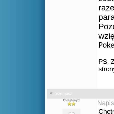
raz
par
Poz
wzię
Poke
PS. Z
stro
przemusz
Początkujący
Napis
Chet