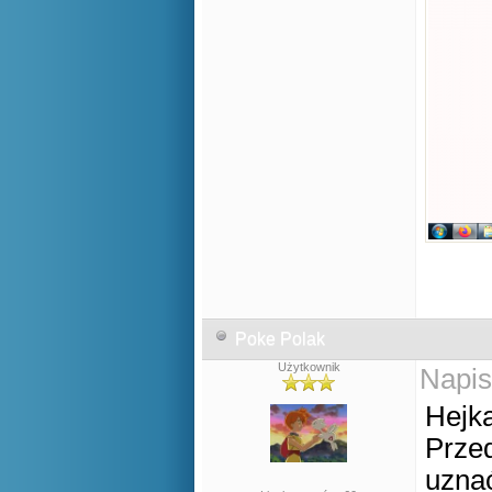
Poke Polak
Użytkownik
Napis
Hejka
Prze
uzna