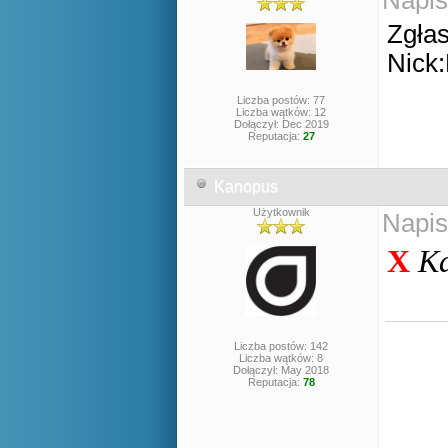
Napis
Zgła
Nick
Liczba postów: 77
Liczba wątków: 12
Dołączył: Dec 2019
Reputacja:
27
Kanopus
Użytkownik
Napis
X
Ka
Liczba postów: 142
Liczba wątków: 8
Dołączył: May 2018
Reputacja:
78