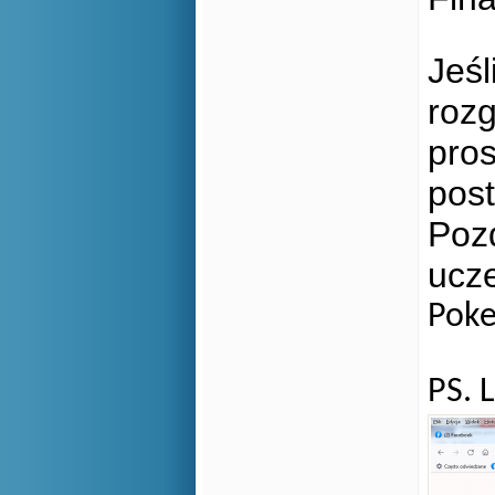
Jeśl
roz
pro
pos
Poz
ucz
Poke
PS. 