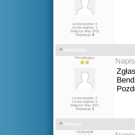
Liczba postów: 9
Liczba wątków: 1
Dołączył: May 2019
Reputacja:
3
bendzioes
Początkujący
Napis
Zgła
Bend
Pozd
Liczba postów: 2
Liczba wątków: 0
Dołączył: May 2021
Reputacja:
1
Rexxoo
Użytkownik