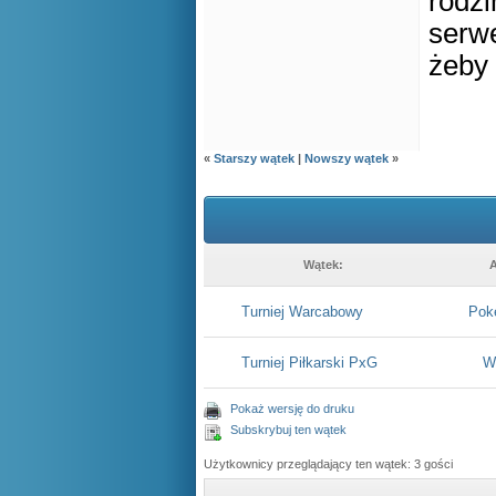
rodz
serw
żeby
«
Starszy wątek
|
Nowszy wątek
»
Wątek:
A
Turniej Warcabowy
Pok
Turniej Piłkarski PxG
W
Pokaż wersję do druku
Subskrybuj ten wątek
Użytkownicy przeglądający ten wątek: 3 gości