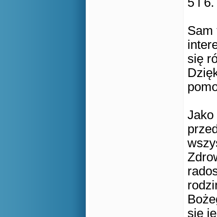
5 i 6
Sam t
inter
się r
Dzięk
pomoc
Jako 
przed
wszy
Zdrow
rados
rodzi
Boże
się j