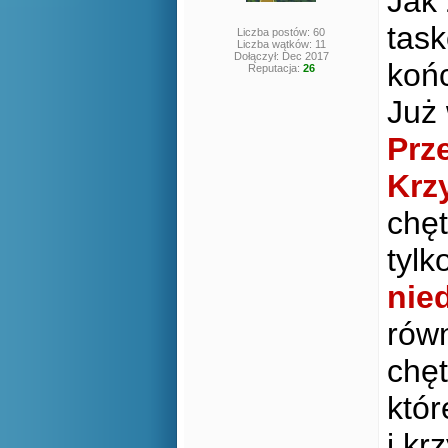
Jak 
task
Liczba postów: 60
Liczba wątków: 11
Dołączył: Dec 2017
koń
Reputacja:
26
Już 
Prz
Krz
chęt
tylk
nied
równ
chęt
któr
i kr