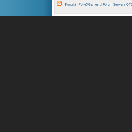
Kontakt
PokeXGames.pl Forum Serwera OT