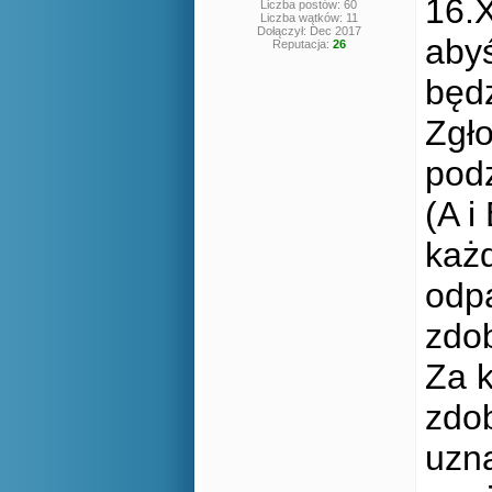
16.X
Liczba postów: 60
Liczba wątków: 11
Dołączył: Dec 2017
abyś
Reputacja:
26
będ
Zgło
podz
(A i
każ
odpa
zdo
Za 
zdo
uzn