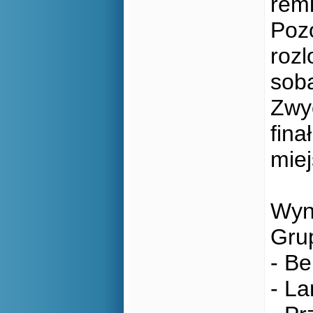
rem
Pozo
rozl
sobą
Zwy
fina
miej
Wyn
Gru
- B
- L