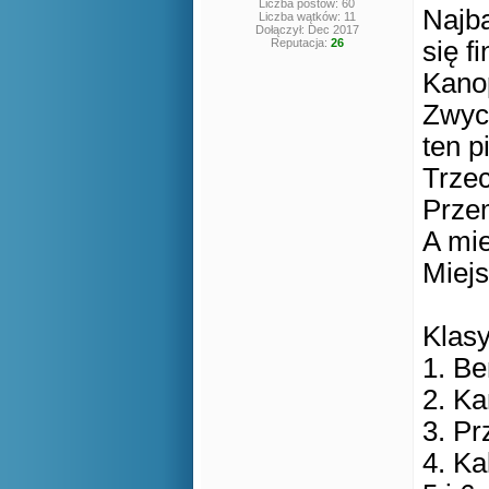
Liczba postów: 60
Najba
Liczba wątków: 11
Dołączył: Dec 2017
Reputacja:
26
się f
Kano
Zwyci
ten p
Trzec
Prze
A mie
Miejs
Klasy
1. B
2. K
3. P
4. Ka