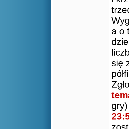
trze
Wyg
a o 
dzie
licz
się 
półf
Zgł
tem
gry
23:
zos