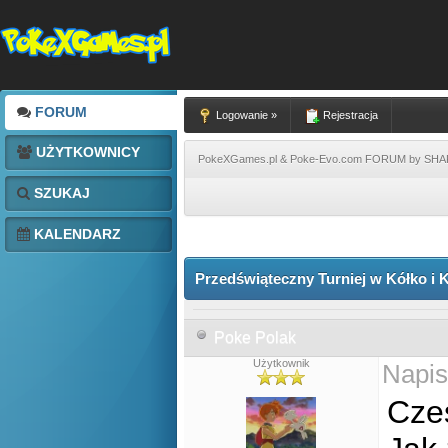
FORUM
Logowanie »
Rejestracja
UŻYTKOWNICY
PokeXGames.pl & Poke-Evo.com FORUM by SH
SZUKAJ
KALENDARZ
Przedświąteczny Turniej w Kółko i 
Poke Polak
Użytkownik
Napis
Cze