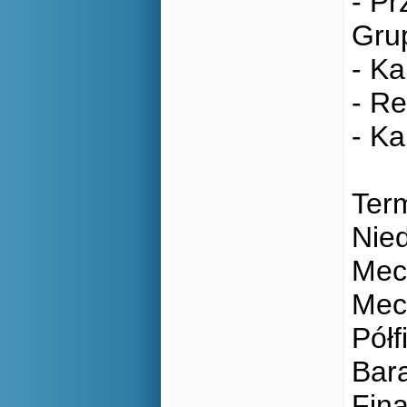
- P
Gru
- K
- R
- Ka
Term
Nied
Mec
Mec
Półf
Bara
Fina