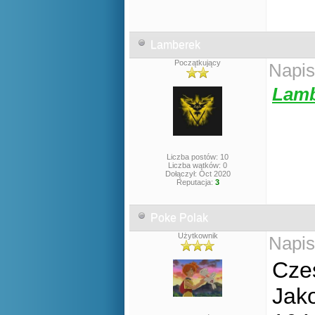
Lamberek
Początkujący
Napis
Lam
Liczba postów: 10
Liczba wątków: 0
Dołączył: Oct 2020
Reputacja:
3
Poke Polak
Użytkownik
Napis
Cze
Jako