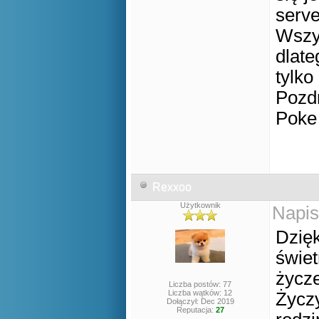
serve
Wszy
dlate
tylko
Pozd
Poke
Rexxoo
Użytkownik
Napis
Dzięk
świet
życze
Liczba postów: 77
Liczba wątków: 12
Życzy
Dołączył: Dec 2019
Reputacja:
27