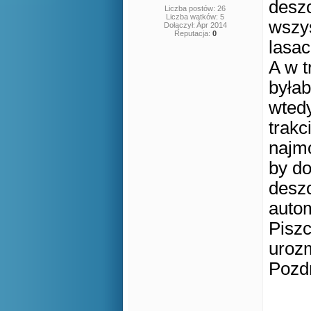
deszc
Liczba postów: 26
Liczba wątków: 5
wszys
Dołączył: Apr 2014
Reputacja:
0
lasac
A w t
byłab
wtedy
trakc
najmo
by do
deszc
auto
Piszc
urozm
Pozd