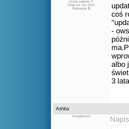
Liczba wątków: 0
updat
Dołączył: Jun 2014
Reputacja:
3
coś r
''upd
- ows
późni
ma.Po
wprow
albo
świet
3 lat
Ashba
Unregistered
Napis