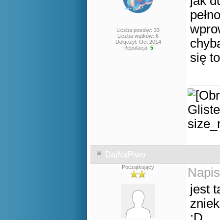
jak d
pełno
wprow
Liczba postów: 33
Liczba wątków: 6
chyba
Dołączył: Oct 2014
Reputacja:
5
się t
DajNaPiwo
Początkujący
Napis
jest 
zniek
;D