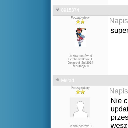
8915374
Początkujący
Napis
supe
Liczba postów: 6
Liczba wątków: 1
Dołączył: Jul 2014
Reputacja:
0
Merad
Początkujący
Napis
Nie c
updat
przes
weszł
Liczba postów: 1