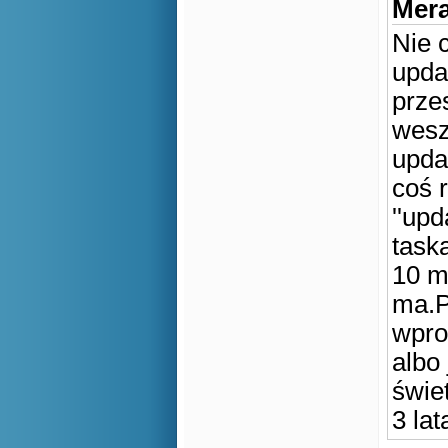
Mera
Nie 
upda
prze
wesz
upda
coś 
''up
task
10 mi
ma.P
wpro
albo
świet
3 lat