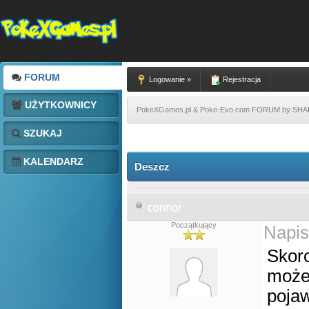
FORUM
Logowanie »
Rejestracja
UŻYTKOWNICY
PokeXGames.pl & Poke-Evo.com FORUM by SH
SZUKAJ
KALENDARZ
Deszcz
connor
Początkujący
Napis
Skor
może
pojaw