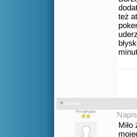
doda
też a
poke
uderz
błysk
minu
connor
Początkujący
Napis
Miło 
moje