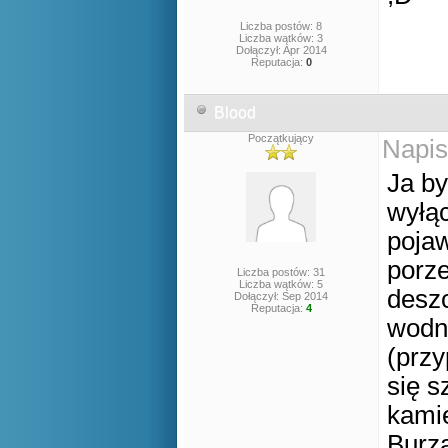
Liczba postów: 8
Liczba wątków: 3
Dołączył: Apr 2014
Reputacja:
0
Blood
Początkujący
Napis
Ja by
wyłąc
pojaw
porze
Liczba postów: 31
Liczba wątków: 5
desz
Dołączył: Sep 2014
Reputacja:
4
wodn
(prz
się s
kamie
Burza