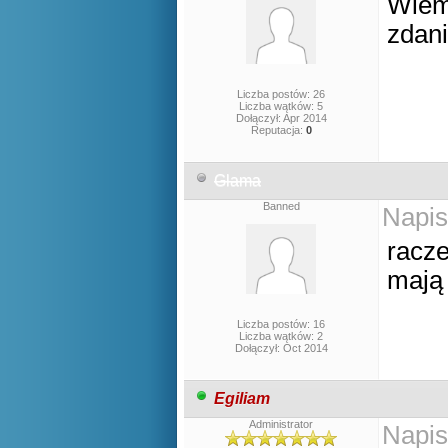
Wiem 
zdani
Liczba postów: 26
Liczba wątków: 5
Dołączył: Apr 2014
Reputacja:
0
Glama
Banned
Napis
racze
mają 
Liczba postów: 16
Liczba wątków: 2
Dołączył: Oct 2014
Egiliam
Administrator
Napis