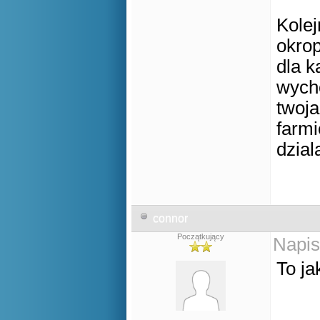
Kolej
okrop
dla k
wycho
twoja
farmi
dzial
connor
Początkujący
Napis
To j