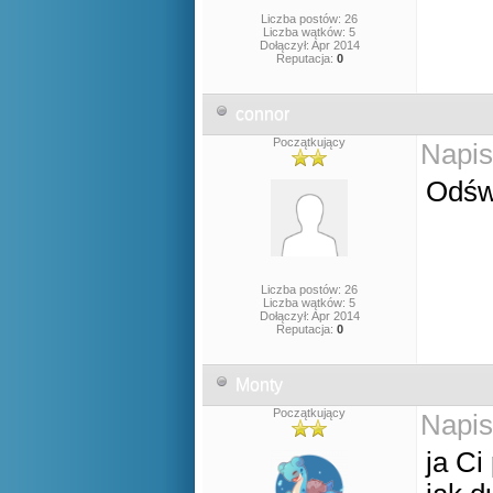
Liczba postów: 26
Liczba wątków: 5
Dołączył: Apr 2014
Reputacja:
0
connor
Początkujący
Napis
Odśw
Liczba postów: 26
Liczba wątków: 5
Dołączył: Apr 2014
Reputacja:
0
Monty
Początkujący
Napis
ja Ci