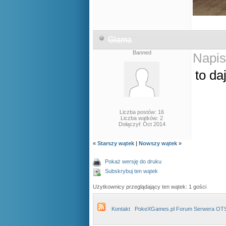
Glama
Banned
Napis
to da
Liczba postów: 16
Liczba wątków: 2
Dołączył: Oct 2014
«
Starszy wątek
|
Nowszy wątek
»
Pokaż wersję do druku
Subskrybuj ten wątek
Użytkownicy przeglądający ten wątek: 1 gości
Kontakt
PokeXGames.pl Forum Serwera OT