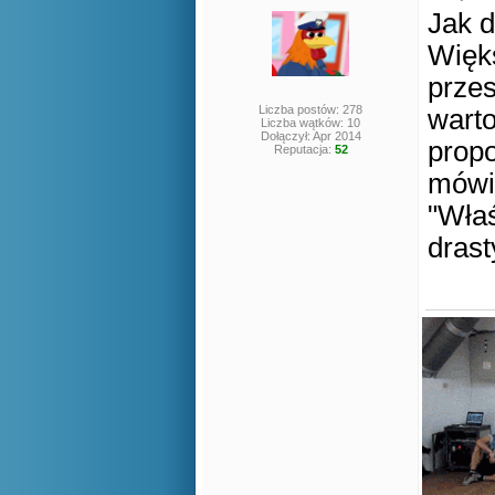
Jak d
Więks
prze
Liczba postów: 278
warto
Liczba wątków: 10
Dołączył: Apr 2014
propo
Reputacja:
52
mówi
"Właś
drast